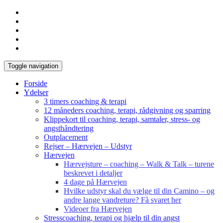
Toggle navigation
Forside
Ydelser
3 timers coaching & terapi
12 måneders coaching, terapi, rådgivning og sparring
Klippekort til coaching, terapi, samtaler, stress- og
angsthåndtering
Outplacement
Rejser – Hærvejen – Udstyr
Hærvejen
Hærvejsture – coaching – Walk & Talk – turene
beskrevet i detaljer
4 dage på Hærvejen
Hvilke udstyr skal du vælge til din Camino – og
andre lange vandreture? Få svaret her
Videoer fra Hærvejen
Stresscoaching, terapi og hjælp til din angst