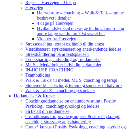
Rejser – Hærvejen – Udstyr
Hærvejen
Hærvejsture – coaching – Walk & Talk – turene
beskrevet i detaljer
4 dage på Hærvejen
Hvilke udstyr skal du vælge til din Camino – og
andre lange vandreture? Få svaret her
Videoer fra Hærvejen
Stresscoaching, terapi og hjælp til din angst
Værdibaseret, styrkebaseret og anerkendende ledelse
Stresshåndtering på arbejdspladsen
Ledersparring, -udvikling og -uddannelse
MUS – Medarbejder Udviklings Samtaler
IN-HOUSE COACHING
Teambuilding
Walk & Talk® til møder, MUS, coaching og terapi
Studerende – coaching, terapi og samtaler til halv pris
Walk & Talk® – coaching og samtaler
Uddannelser & Kurser
Coachinguddannelse og eneundervisning i Positiv
Psykologi, coachingpsykologi og ledelse
Få betalt din uddannelse
Grundkursus for private grupper i Positiv Psykologi,
coaching, stress- og angsthåndtering
Gratis* kursus i Positiv Psykologi, coaching, styrker og