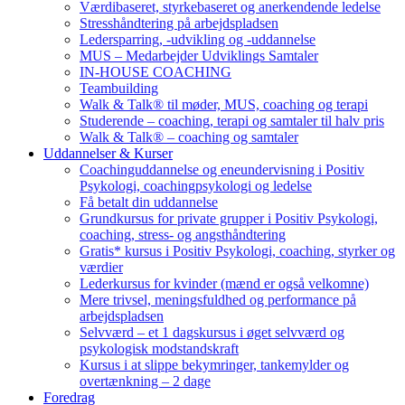
Værdibaseret, styrkebaseret og anerkendende ledelse
Stresshåndtering på arbejdspladsen
Ledersparring, -udvikling og -uddannelse
MUS – Medarbejder Udviklings Samtaler
IN-HOUSE COACHING
Teambuilding
Walk & Talk® til møder, MUS, coaching og terapi
Studerende – coaching, terapi og samtaler til halv pris
Walk & Talk® – coaching og samtaler
Uddannelser & Kurser
Coachinguddannelse og eneundervisning i Positiv
Psykologi, coachingpsykologi og ledelse
Få betalt din uddannelse
Grundkursus for private grupper i Positiv Psykologi,
coaching, stress- og angsthåndtering
Gratis* kursus i Positiv Psykologi, coaching, styrker og
værdier
Lederkursus for kvinder (mænd er også velkomne)
Mere trivsel, meningsfuldhed og performance på
arbejdspladsen
Selvværd – et 1 dagskursus i øget selvværd og
psykologisk modstandskraft
Kursus i at slippe bekymringer, tankemylder og
overtænkning – 2 dage
Foredrag