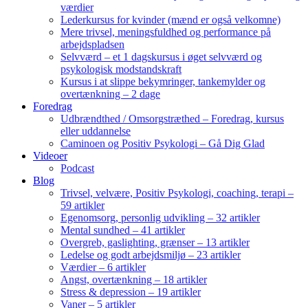
værdier
Lederkursus for kvinder (mænd er også velkomne)
Mere trivsel, meningsfuldhed og performance på
arbejdspladsen
Selvværd – et 1 dagskursus i øget selvværd og
psykologisk modstandskraft
Kursus i at slippe bekymringer, tankemylder og
overtænkning – 2 dage
Foredrag
Udbrændthed / Omsorgstræthed – Foredrag, kursus
eller uddannelse
Caminoen og Positiv Psykologi – Gå Dig Glad
Videoer
Podcast
Blog
Trivsel, velvære, Positiv Psykologi, coaching, terapi –
59 artikler
Egenomsorg, personlig udvikling – 32 artikler
Mental sundhed – 41 artikler
Overgreb, gaslighting, grænser – 13 artikler
Ledelse og godt arbejdsmiljø – 23 artikler
Værdier – 6 artikler
Angst, overtænkning – 18 artikler
Stress & depression – 19 artikler
Vaner – 5 artikler