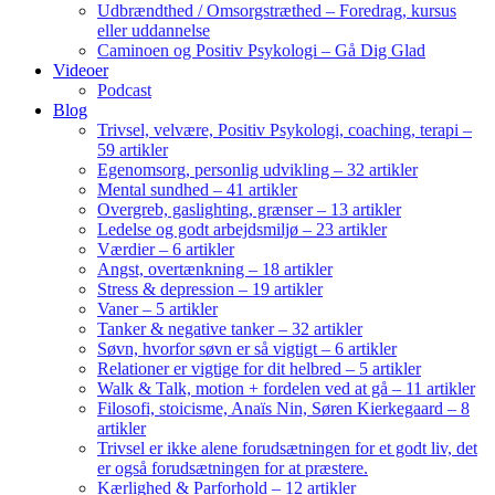
Udbrændthed / Omsorgstræthed – Foredrag, kursus
eller uddannelse
Caminoen og Positiv Psykologi – Gå Dig Glad
Videoer
Podcast
Blog
Trivsel, velvære, Positiv Psykologi, coaching, terapi –
59 artikler
Egenomsorg, personlig udvikling – 32 artikler
Mental sundhed – 41 artikler
Overgreb, gaslighting, grænser – 13 artikler
Ledelse og godt arbejdsmiljø – 23 artikler
Værdier – 6 artikler
Angst, overtænkning – 18 artikler
Stress & depression – 19 artikler
Vaner – 5 artikler
Tanker & negative tanker – 32 artikler
Søvn, hvorfor søvn er så vigtigt – 6 artikler
Relationer er vigtige for dit helbred – 5 artikler
Walk & Talk, motion + fordelen ved at gå – 11 artikler
Filosofi, stoicisme, Anaïs Nin, Søren Kierkegaard – 8
artikler
Trivsel er ikke alene forudsætningen for et godt liv, det
er også forudsætningen for at præstere.
Kærlighed & Parforhold – 12 artikler