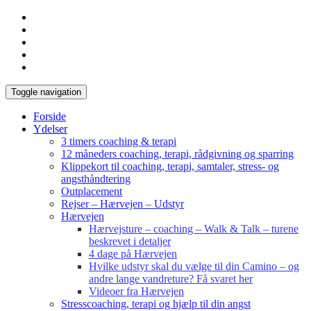
Toggle navigation
Forside
Ydelser
3 timers coaching & terapi
12 måneders coaching, terapi, rådgivning og sparring
Klippekort til coaching, terapi, samtaler, stress- og
angsthåndtering
Outplacement
Rejser – Hærvejen – Udstyr
Hærvejen
Hærvejsture – coaching – Walk & Talk – turene
beskrevet i detaljer
4 dage på Hærvejen
Hvilke udstyr skal du vælge til din Camino – og
andre lange vandreture? Få svaret her
Videoer fra Hærvejen
Stresscoaching, terapi og hjælp til din angst