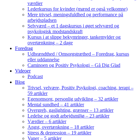
værdier
Lederkursus for kvinder (mænd er også velkomne)
Mere trivsel, meningsfuldhed og performance på
arbejdspladsen
Selvværd – et 1 dagskursus i øget selvværd og
psykologisk modstandskraft
Kursus i at slippe bekymringer, tankemylder og
overtænkning – 2 dage
Foredrag
Udbrændthed / Omsorgstræthed – Foredrag, kursus
eller uddannelse
Caminoen og Positiv Psykologi – Gå Dig Glad
Videoer
Podcast
Blog
Trivsel, velvære, Positiv Psykologi, coaching, terapi –
59 artikler
Egenomsorg, personlig udvikling – 32 artikler
Mental sundhed – 41 artikler
Overgreb, gaslighting, grænser – 13 artikler
Ledelse og godt arbejdsmiljø – 23 artikler
Værdier – 6 artikler
Angst, overtænkning – 18 artikler
Stress & depression – 19 artikler
Vaner – 5 artikler