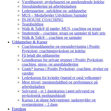
Værdibaseret, styrkebaseret og anerkendende ledelse
Stresshåndtering på arbejdspladsen
Ledersparring, -udvikling og -uddannelse
MUS – Medarbejder Udviklings Samtaler
IN-HOUSE COACHING
Teambuilding
Walk & Talk® til møder, MUS, coaching og terapi
Studerende – coaching, terapi og samtaler til halv pris
Walk & Talk® – coaching og samtaler
Uddannelser & Kurser
Coachinguddannelse og eneundervisning i Positiv
Psykologi, coachingpsykologi og ledelse
Få betalt din uddannelse
Grundkursus for private grupper i Positiv Psykologi,
coaching, stress- og angsthåndtering
Gratis* kursus i Positiv Psykologi, coaching, styrker og
værdier
Lederkursus for kvinder (mænd er også velkomne)
Mere trivsel, meningsfuldhed og performance på
arbejdspladsen
Selvværd – et 1 dagskursus i øget selvværd og
psykologisk modstandskraft
Kursus i at slippe bekymringer, tankemylder og
overtænkning – 2 dage
Foredrag