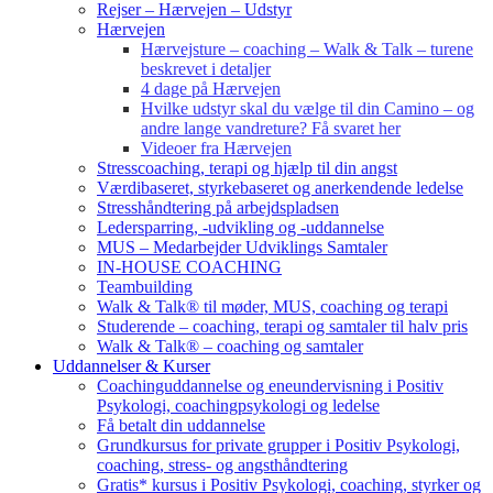
Rejser – Hærvejen – Udstyr
Hærvejen
Hærvejsture – coaching – Walk & Talk – turene
beskrevet i detaljer
4 dage på Hærvejen
Hvilke udstyr skal du vælge til din Camino – og
andre lange vandreture? Få svaret her
Videoer fra Hærvejen
Stresscoaching, terapi og hjælp til din angst
Værdibaseret, styrkebaseret og anerkendende ledelse
Stresshåndtering på arbejdspladsen
Ledersparring, -udvikling og -uddannelse
MUS – Medarbejder Udviklings Samtaler
IN-HOUSE COACHING
Teambuilding
Walk & Talk® til møder, MUS, coaching og terapi
Studerende – coaching, terapi og samtaler til halv pris
Walk & Talk® – coaching og samtaler
Uddannelser & Kurser
Coachinguddannelse og eneundervisning i Positiv
Psykologi, coachingpsykologi og ledelse
Få betalt din uddannelse
Grundkursus for private grupper i Positiv Psykologi,
coaching, stress- og angsthåndtering
Gratis* kursus i Positiv Psykologi, coaching, styrker og