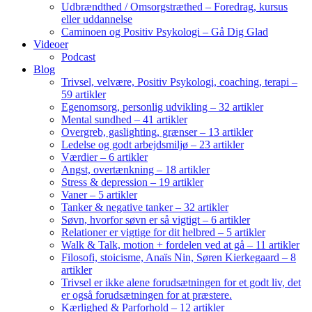
Udbrændthed / Omsorgstræthed – Foredrag, kursus
eller uddannelse
Caminoen og Positiv Psykologi – Gå Dig Glad
Videoer
Podcast
Blog
Trivsel, velvære, Positiv Psykologi, coaching, terapi –
59 artikler
Egenomsorg, personlig udvikling – 32 artikler
Mental sundhed – 41 artikler
Overgreb, gaslighting, grænser – 13 artikler
Ledelse og godt arbejdsmiljø – 23 artikler
Værdier – 6 artikler
Angst, overtænkning – 18 artikler
Stress & depression – 19 artikler
Vaner – 5 artikler
Tanker & negative tanker – 32 artikler
Søvn, hvorfor søvn er så vigtigt – 6 artikler
Relationer er vigtige for dit helbred – 5 artikler
Walk & Talk, motion + fordelen ved at gå – 11 artikler
Filosofi, stoicisme, Anaïs Nin, Søren Kierkegaard – 8
artikler
Trivsel er ikke alene forudsætningen for et godt liv, det
er også forudsætningen for at præstere.
Kærlighed & Parforhold – 12 artikler