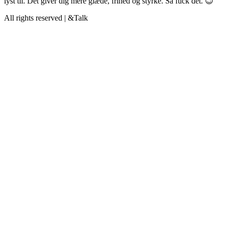
lyst til. Det giver dig mere glæde, frihed og styrke. Så fuck det. 😉
All rights reserved | &Talk