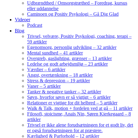
Udbrændthed / Omsorgstræthed – Foredrag, kursus
eller uddannelse
Caminoen og Positiv Psykologi – Gå Dig Glad
Videoer
Podcast
Blog
Trivsel, velvære, Positiv Psykologi, coaching, terapi –
59 artikler
Egenomsorg, personlig udvikling – 32 artikler
Mental sundhed – 41 artikler
Overgreb, gaslighting, grænser – 13 artikler
Ledelse og godt arbejdsmiljø – 23 artikler
Værdier – 6 artikler
Angst, overtænkning – 18 artikler
Stress & depression – 19 artikler
Vaner – 5 artikler
Tanker & negative tanker – 32 artikler
Søvn, hvorfor søvn er så vigtigt – 6 artikler
Relationer er vigtige for dit helbred – 5 artikler
Walk & Talk, motion + fordelen ved at gå – 11 artikler
Filosofi, stoicisme, Anaïs Nin, Søren Kierkegaard – 8
artikler
Trivsel er ikke alene forudsætningen for et godt liv, det
er også forudsætningen for at præstere.
Kærlighed & Parforhold – 12 artikler