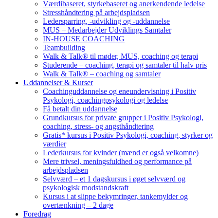
Værdibaseret, styrkebaseret og anerkendende ledelse
Stresshåndtering på arbejdspladsen
Ledersparring, -udvikling og -uddannelse
MUS – Medarbejder Udviklings Samtaler
IN-HOUSE COACHING
Teambuilding
Walk & Talk® til møder, MUS, coaching og terapi
Studerende – coaching, terapi og samtaler til halv pris
Walk & Talk® – coaching og samtaler
Uddannelser & Kurser
Coachinguddannelse og eneundervisning i Positiv
Psykologi, coachingpsykologi og ledelse
Få betalt din uddannelse
Grundkursus for private grupper i Positiv Psykologi,
coaching, stress- og angsthåndtering
Gratis* kursus i Positiv Psykologi, coaching, styrker og
værdier
Lederkursus for kvinder (mænd er også velkomne)
Mere trivsel, meningsfuldhed og performance på
arbejdspladsen
Selvværd – et 1 dagskursus i øget selvværd og
psykologisk modstandskraft
Kursus i at slippe bekymringer, tankemylder og
overtænkning – 2 dage
Foredrag