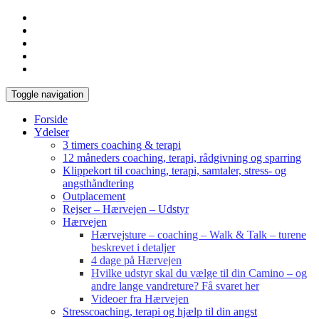
Toggle navigation
Forside
Ydelser
3 timers coaching & terapi
12 måneders coaching, terapi, rådgivning og sparring
Klippekort til coaching, terapi, samtaler, stress- og
angsthåndtering
Outplacement
Rejser – Hærvejen – Udstyr
Hærvejen
Hærvejsture – coaching – Walk & Talk – turene
beskrevet i detaljer
4 dage på Hærvejen
Hvilke udstyr skal du vælge til din Camino – og
andre lange vandreture? Få svaret her
Videoer fra Hærvejen
Stresscoaching, terapi og hjælp til din angst