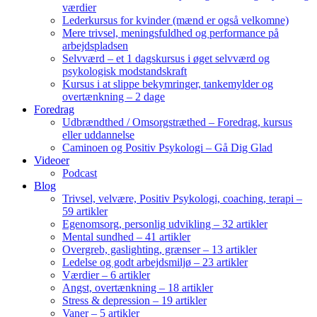
værdier
Lederkursus for kvinder (mænd er også velkomne)
Mere trivsel, meningsfuldhed og performance på
arbejdspladsen
Selvværd – et 1 dagskursus i øget selvværd og
psykologisk modstandskraft
Kursus i at slippe bekymringer, tankemylder og
overtænkning – 2 dage
Foredrag
Udbrændthed / Omsorgstræthed – Foredrag, kursus
eller uddannelse
Caminoen og Positiv Psykologi – Gå Dig Glad
Videoer
Podcast
Blog
Trivsel, velvære, Positiv Psykologi, coaching, terapi –
59 artikler
Egenomsorg, personlig udvikling – 32 artikler
Mental sundhed – 41 artikler
Overgreb, gaslighting, grænser – 13 artikler
Ledelse og godt arbejdsmiljø – 23 artikler
Værdier – 6 artikler
Angst, overtænkning – 18 artikler
Stress & depression – 19 artikler
Vaner – 5 artikler