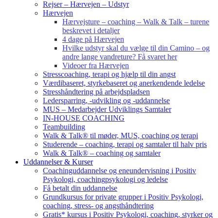
Rejser – Hærvejen – Udstyr
Hærvejen
Hærvejsture – coaching – Walk & Talk – turene
beskrevet i detaljer
4 dage på Hærvejen
Hvilke udstyr skal du vælge til din Camino – og
andre lange vandreture? Få svaret her
Videoer fra Hærvejen
Stresscoaching, terapi og hjælp til din angst
Værdibaseret, styrkebaseret og anerkendende ledelse
Stresshåndtering på arbejdspladsen
Ledersparring, -udvikling og -uddannelse
MUS – Medarbejder Udviklings Samtaler
IN-HOUSE COACHING
Teambuilding
Walk & Talk® til møder, MUS, coaching og terapi
Studerende – coaching, terapi og samtaler til halv pris
Walk & Talk® – coaching og samtaler
Uddannelser & Kurser
Coachinguddannelse og eneundervisning i Positiv
Psykologi, coachingpsykologi og ledelse
Få betalt din uddannelse
Grundkursus for private grupper i Positiv Psykologi,
coaching, stress- og angsthåndtering
Gratis* kursus i Positiv Psykologi, coaching, styrker og