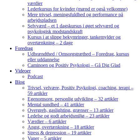
værdier
Lederkursus for kvinder (mænd er også velkomne)
Mere trivsel, meningsfuldhed og performance på
arbejdspladsen
Selvværd – et 1 dagskursus i øget selvværd og
psykologisk modstandskraft
Kursus i at slippe bekymringer, tankemylder og
overtænkning – 2 dage
Foredrag
Udbrændthed / Omsorgstræthed – Foredrag, kursus
eller uddannelse
Caminoen og Positiv Psykologi – Gå Dig Glad
Videoer
Podcast
Blog
Trivsel, velvære, Positiv Psykologi, coaching, terapi –
59 artikler
Egenomsorg, personlig udvikling – 32 artikler
Mental sundhed – 41 artikler
Overgreb, gaslighting, grænser – 13 artikler
Ledelse og godt arbejdsmiljø – 23 artikler
Værdier – 6 artikler
Angst, overtænkning – 18 artikler
Stress & depression – 19 artikler
Vaner – 5 artikler