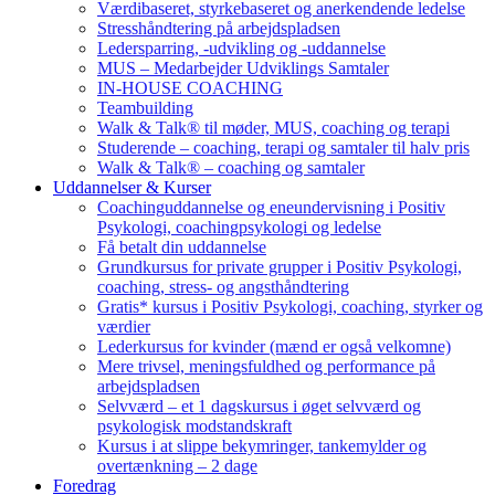
Værdibaseret, styrkebaseret og anerkendende ledelse
Stresshåndtering på arbejdspladsen
Ledersparring, -udvikling og -uddannelse
MUS – Medarbejder Udviklings Samtaler
IN-HOUSE COACHING
Teambuilding
Walk & Talk® til møder, MUS, coaching og terapi
Studerende – coaching, terapi og samtaler til halv pris
Walk & Talk® – coaching og samtaler
Uddannelser & Kurser
Coachinguddannelse og eneundervisning i Positiv
Psykologi, coachingpsykologi og ledelse
Få betalt din uddannelse
Grundkursus for private grupper i Positiv Psykologi,
coaching, stress- og angsthåndtering
Gratis* kursus i Positiv Psykologi, coaching, styrker og
værdier
Lederkursus for kvinder (mænd er også velkomne)
Mere trivsel, meningsfuldhed og performance på
arbejdspladsen
Selvværd – et 1 dagskursus i øget selvværd og
psykologisk modstandskraft
Kursus i at slippe bekymringer, tankemylder og
overtænkning – 2 dage
Foredrag