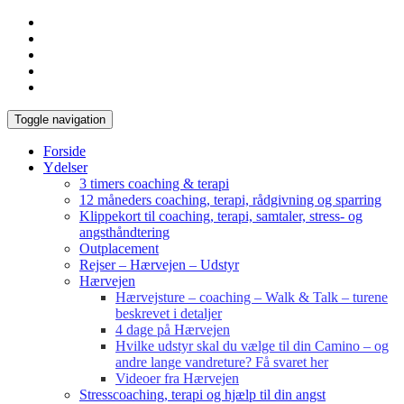
Toggle navigation
Forside
Ydelser
3 timers coaching & terapi
12 måneders coaching, terapi, rådgivning og sparring
Klippekort til coaching, terapi, samtaler, stress- og
angsthåndtering
Outplacement
Rejser – Hærvejen – Udstyr
Hærvejen
Hærvejsture – coaching – Walk & Talk – turene
beskrevet i detaljer
4 dage på Hærvejen
Hvilke udstyr skal du vælge til din Camino – og
andre lange vandreture? Få svaret her
Videoer fra Hærvejen
Stresscoaching, terapi og hjælp til din angst