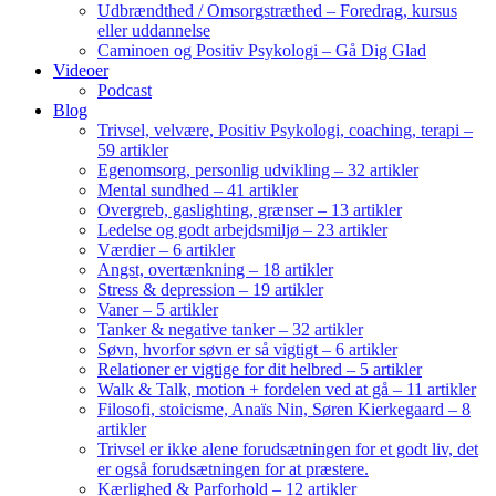
Udbrændthed / Omsorgstræthed – Foredrag, kursus
eller uddannelse
Caminoen og Positiv Psykologi – Gå Dig Glad
Videoer
Podcast
Blog
Trivsel, velvære, Positiv Psykologi, coaching, terapi –
59 artikler
Egenomsorg, personlig udvikling – 32 artikler
Mental sundhed – 41 artikler
Overgreb, gaslighting, grænser – 13 artikler
Ledelse og godt arbejdsmiljø – 23 artikler
Værdier – 6 artikler
Angst, overtænkning – 18 artikler
Stress & depression – 19 artikler
Vaner – 5 artikler
Tanker & negative tanker – 32 artikler
Søvn, hvorfor søvn er så vigtigt – 6 artikler
Relationer er vigtige for dit helbred – 5 artikler
Walk & Talk, motion + fordelen ved at gå – 11 artikler
Filosofi, stoicisme, Anaïs Nin, Søren Kierkegaard – 8
artikler
Trivsel er ikke alene forudsætningen for et godt liv, det
er også forudsætningen for at præstere.
Kærlighed & Parforhold – 12 artikler