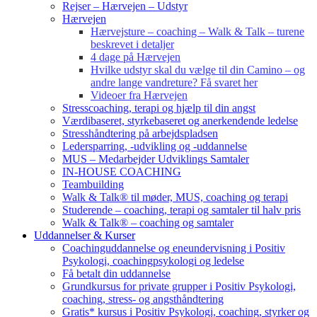
Rejser – Hærvejen – Udstyr
Hærvejen
Hærvejsture – coaching – Walk & Talk – turene
beskrevet i detaljer
4 dage på Hærvejen
Hvilke udstyr skal du vælge til din Camino – og
andre lange vandreture? Få svaret her
Videoer fra Hærvejen
Stresscoaching, terapi og hjælp til din angst
Værdibaseret, styrkebaseret og anerkendende ledelse
Stresshåndtering på arbejdspladsen
Ledersparring, -udvikling og -uddannelse
MUS – Medarbejder Udviklings Samtaler
IN-HOUSE COACHING
Teambuilding
Walk & Talk® til møder, MUS, coaching og terapi
Studerende – coaching, terapi og samtaler til halv pris
Walk & Talk® – coaching og samtaler
Uddannelser & Kurser
Coachinguddannelse og eneundervisning i Positiv
Psykologi, coachingpsykologi og ledelse
Få betalt din uddannelse
Grundkursus for private grupper i Positiv Psykologi,
coaching, stress- og angsthåndtering
Gratis* kursus i Positiv Psykologi, coaching, styrker og