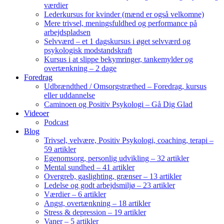
værdier
Lederkursus for kvinder (mænd er også velkomne)
Mere trivsel, meningsfuldhed og performance på
arbejdspladsen
Selvværd – et 1 dagskursus i øget selvværd og
psykologisk modstandskraft
Kursus i at slippe bekymringer, tankemylder og
overtænkning – 2 dage
Foredrag
Udbrændthed / Omsorgstræthed – Foredrag, kursus
eller uddannelse
Caminoen og Positiv Psykologi – Gå Dig Glad
Videoer
Podcast
Blog
Trivsel, velvære, Positiv Psykologi, coaching, terapi –
59 artikler
Egenomsorg, personlig udvikling – 32 artikler
Mental sundhed – 41 artikler
Overgreb, gaslighting, grænser – 13 artikler
Ledelse og godt arbejdsmiljø – 23 artikler
Værdier – 6 artikler
Angst, overtænkning – 18 artikler
Stress & depression – 19 artikler
Vaner – 5 artikler