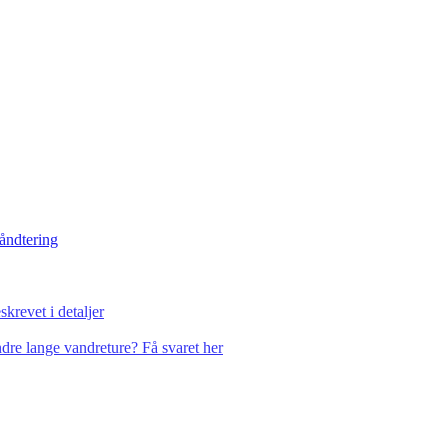
håndtering
krevet i detaljer
dre lange vandreture? Få svaret her