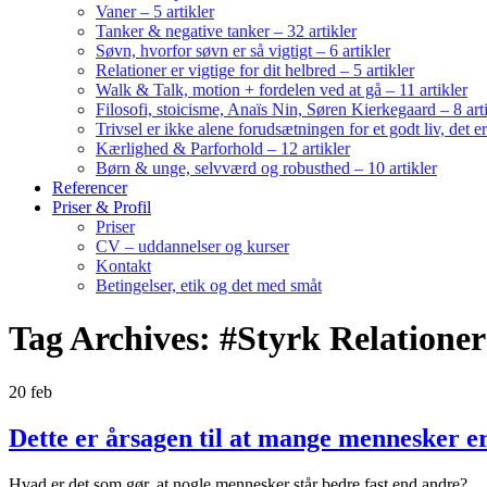
Vaner – 5 artikler
Tanker & negative tanker – 32 artikler
Søvn, hvorfor søvn er så vigtigt – 6 artikler
Relationer er vigtige for dit helbred – 5 artikler
Walk & Talk, motion + fordelen ved at gå – 11 artikler
Filosofi, stoicisme, Anaïs Nin, Søren Kierkegaard – 8 art
Trivsel er ikke alene forudsætningen for et godt liv, det 
Kærlighed & Parforhold – 12 artikler
Børn & unge, selvværd og robusthed – 10 artikler
Referencer
Priser & Profil
Priser
CV – uddannelser og kurser
Kontakt
Betingelser, etik og det med småt
Tag Archives: #Styrk Relationer
20
feb
Dette er årsagen til at mange mennesker er
Hvad er det som gør, at nogle mennesker står bedre fast end andre?