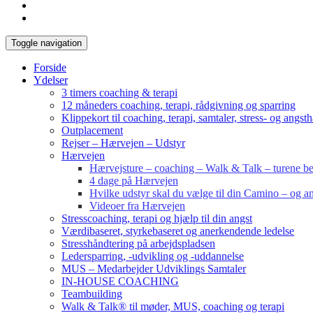
Toggle navigation
Forside
Ydelser
3 timers coaching & terapi
12 måneders coaching, terapi, rådgivning og sparring
Klippekort til coaching, terapi, samtaler, stress- og angst
Outplacement
Rejser – Hærvejen – Udstyr
Hærvejen
Hærvejsture – coaching – Walk & Talk – turene bes
4 dage på Hærvejen
Hvilke udstyr skal du vælge til din Camino – og an
Videoer fra Hærvejen
Stresscoaching, terapi og hjælp til din angst
Værdibaseret, styrkebaseret og anerkendende ledelse
Stresshåndtering på arbejdspladsen
Ledersparring, -udvikling og -uddannelse
MUS – Medarbejder Udviklings Samtaler
IN-HOUSE COACHING
Teambuilding
Walk & Talk® til møder, MUS, coaching og terapi