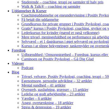
Studerende – coaching, terapi og samtaler til halv pris
Walk & Talk® – coaching og samtaler
Uddannelser & Kurser
Coachinguddannelse og eneundervisning i Positiv Psykol
Få betalt din uddannelse
Grundkursus for private grupper i Positiv Psykologi, coac
Gratis* kursus i Positiv Psykologi, coaching, styrker og 
Lederkursus for kvinder (mænd er også velkomne)
Mere trivsel, meningsfuldhed og performance på arbejds
Selvværd – et 1 dagskursus i øget selvværd og psykolog
Kursus i at slippe bekymringer, tankemylder og overtæn
Foredrag
Udbrændthed / Omsorgstræthed – Foredrag, kursus eller
Caminoen og Positiv Psykologi – Gå Dig Glad
Videoer
Podcast
Blog
Trivsel, velvære, Positiv Psykologi, coaching, terapi – 59 
Egenomsorg, personlig udvikling – 32 artikler
Mental sundhed – 41 artikler
Overgreb, gaslighting, grænser – 13 artikler
Ledelse og godt arbejdsmiljø – 23 artikler
Værdier – 6 artikler
Angst, overtænkning – 18 artikler
Stress & depression – 19 artikler