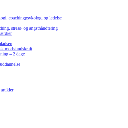
ogi, coachingpsykologi og ledelse
hing, stress- og angsthåndtering
værdier
pladsen
isk modstandskraft
kning – 2 dage
 uddannelse
artikler