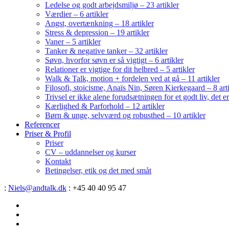
Ledelse og godt arbejdsmiljø – 23 artikler
Værdier – 6 artikler
Angst, overtænkning – 18 artikler
Stress & depression – 19 artikler
Vaner – 5 artikler
Tanker & negative tanker – 32 artikler
Søvn, hvorfor søvn er så vigtigt – 6 artikler
Relationer er vigtige for dit helbred – 5 artikler
Walk & Talk, motion + fordelen ved at gå – 11 artikler
Filosofi, stoicisme, Anaïs Nin, Søren Kierkegaard – 8 art
Trivsel er ikke alene forudsætningen for et godt liv, det 
Kærlighed & Parforhold – 12 artikler
Børn & unge, selvværd og robusthed – 10 artikler
Referencer
Priser & Profil
Priser
CV – uddannelser og kurser
Kontakt
Betingelser, etik og det med småt
:
Niels@andtalk.dk
: +45 40 40 95 47