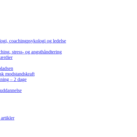
ogi, coachingpsykologi og ledelse
hing, stress- og angsthåndtering
værdier
pladsen
isk modstandskraft
kning – 2 dage
 uddannelse
artikler