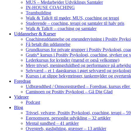
MUS – Medarbejder Udviklings Samtaler
IN-HOUSE COACHING
Teambuilding
Walk & Talk® til møder, MUS, coaching og terapi
Studerende – coaching, terapi og samtaler til halv pris
Walk & Talk® – coaching og samtaler
Uddannelser & Kurser
Coachinguddannelse og eneundervisning i Positiv Psykol
Få betalt din uddannelse
Grundkursus for private grupper i Positiv Psykologi, coac
Gratis* kursus i Positiv Psykologi, coaching, styrker og 
Lederkursus for kvinder (mænd er også velkomne)
Mere trivsel, meningsfuldhed og performance på arbejds
Selvværd – et 1 dagskursus i øget selvværd og psykolog
Kursus i at slippe bekymringer, tankemylder og overtæn
Foredrag
Udbrændthed / Omsorgstræthed – Foredrag, kursus eller
Caminoen og Positiv Psykologi – Gå Dig Glad
Videoer
Podcast
Blog
Trivsel, velvære, Positiv Psykologi, coaching, terapi – 59 
Egenomsorg, personlig udvikling – 32 artikler
Mental sundhed – 41 artikler
Overgreb, gaslighting, grænser – 13 artikler