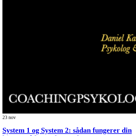
23
nov
System 1 og System 2: sådan fungerer din