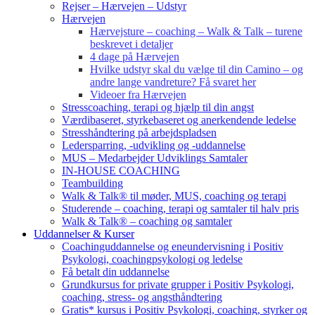
Rejser – Hærvejen – Udstyr
Hærvejen
Hærvejsture – coaching – Walk & Talk – turene
beskrevet i detaljer
4 dage på Hærvejen
Hvilke udstyr skal du vælge til din Camino – og
andre lange vandreture? Få svaret her
Videoer fra Hærvejen
Stresscoaching, terapi og hjælp til din angst
Værdibaseret, styrkebaseret og anerkendende ledelse
Stresshåndtering på arbejdspladsen
Ledersparring, -udvikling og -uddannelse
MUS – Medarbejder Udviklings Samtaler
IN-HOUSE COACHING
Teambuilding
Walk & Talk® til møder, MUS, coaching og terapi
Studerende – coaching, terapi og samtaler til halv pris
Walk & Talk® – coaching og samtaler
Uddannelser & Kurser
Coachinguddannelse og eneundervisning i Positiv
Psykologi, coachingpsykologi og ledelse
Få betalt din uddannelse
Grundkursus for private grupper i Positiv Psykologi,
coaching, stress- og angsthåndtering
Gratis* kursus i Positiv Psykologi, coaching, styrker og