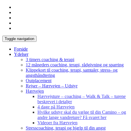
Toggle navigation
Forside
Ydelser
3 timers coaching & terapi
12 måneders coaching, terapi, rådgivning og sparring
Klippekort til coaching, terapi, samtaler, stress- og
angsthåndtering
Outplacement
Rejser – Hærvejen – Udstyr
Hærvejen
Hærvejsture – coaching – Walk & Talk – turene
beskrevet i detaljer
4 dage på Hærvejen
Hvilke udstyr skal du vælge til din Camino – og
andre lange vandreture? Få svaret her
Videoer fra Hærvejen
Stresscoaching, terapi og hjælp til din angst