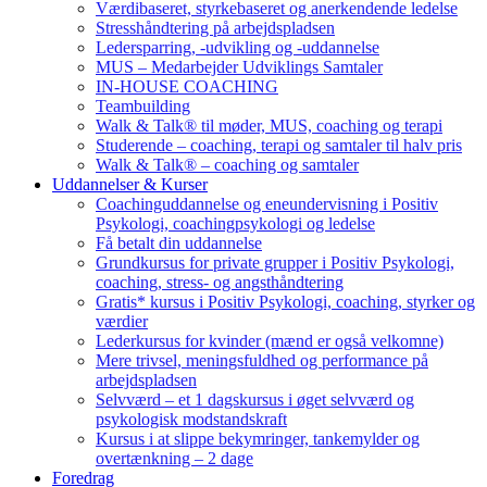
Værdibaseret, styrkebaseret og anerkendende ledelse
Stresshåndtering på arbejdspladsen
Ledersparring, -udvikling og -uddannelse
MUS – Medarbejder Udviklings Samtaler
IN-HOUSE COACHING
Teambuilding
Walk & Talk® til møder, MUS, coaching og terapi
Studerende – coaching, terapi og samtaler til halv pris
Walk & Talk® – coaching og samtaler
Uddannelser & Kurser
Coachinguddannelse og eneundervisning i Positiv
Psykologi, coachingpsykologi og ledelse
Få betalt din uddannelse
Grundkursus for private grupper i Positiv Psykologi,
coaching, stress- og angsthåndtering
Gratis* kursus i Positiv Psykologi, coaching, styrker og
værdier
Lederkursus for kvinder (mænd er også velkomne)
Mere trivsel, meningsfuldhed og performance på
arbejdspladsen
Selvværd – et 1 dagskursus i øget selvværd og
psykologisk modstandskraft
Kursus i at slippe bekymringer, tankemylder og
overtænkning – 2 dage
Foredrag