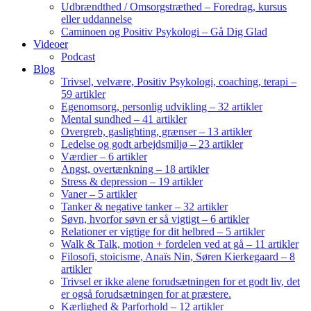
Udbrændthed / Omsorgstræthed – Foredrag, kursus
eller uddannelse
Caminoen og Positiv Psykologi – Gå Dig Glad
Videoer
Podcast
Blog
Trivsel, velvære, Positiv Psykologi, coaching, terapi –
59 artikler
Egenomsorg, personlig udvikling – 32 artikler
Mental sundhed – 41 artikler
Overgreb, gaslighting, grænser – 13 artikler
Ledelse og godt arbejdsmiljø – 23 artikler
Værdier – 6 artikler
Angst, overtænkning – 18 artikler
Stress & depression – 19 artikler
Vaner – 5 artikler
Tanker & negative tanker – 32 artikler
Søvn, hvorfor søvn er så vigtigt – 6 artikler
Relationer er vigtige for dit helbred – 5 artikler
Walk & Talk, motion + fordelen ved at gå – 11 artikler
Filosofi, stoicisme, Anaïs Nin, Søren Kierkegaard – 8
artikler
Trivsel er ikke alene forudsætningen for et godt liv, det
er også forudsætningen for at præstere.
Kærlighed & Parforhold – 12 artikler