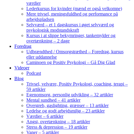
værdier
Lederkursus for kvinder (mænd er også velkomne)
Mere trivsel, meningsfuldhed og performance på
arbejdspladsen
Selvværd – et 1 dagskursus i øget selvværd og
psykologisk modstandskraft
Kursus i at slippe bekymringer, tankemylder og
overtænkning – 2 dage
Foredrag
Udbrændthed / Omsorgstræthed – Foredrag, kursus
eller uddannelse
Caminoen og Positiv Psykologi – Gå Dig Glad
Videoer
Podcast
Blog
Trivsel, velvære, Positiv Psykologi, coaching, terapi –
59 artikler
Egenomsorg, personlig udvikling – 32 artikler
Mental sundhed – 41 artikler
Overgreb, gaslighting, grænser – 13 artikler
Ledelse og godt arbejdsmiljø – 23 artikler
Værdier – 6 artikler
Angst, overtænkning – 18 artikler
Stress & depression – 19 artikler
Vaner – 5 artikler