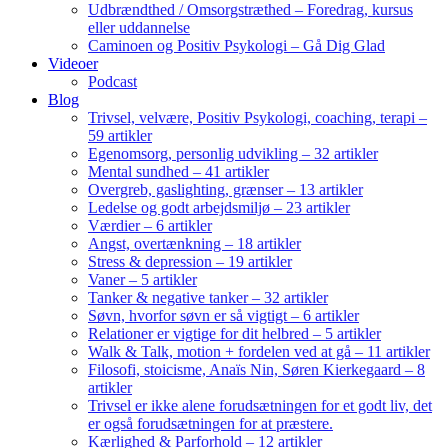
Udbrændthed / Omsorgstræthed – Foredrag, kursus
eller uddannelse
Caminoen og Positiv Psykologi – Gå Dig Glad
Videoer
Podcast
Blog
Trivsel, velvære, Positiv Psykologi, coaching, terapi –
59 artikler
Egenomsorg, personlig udvikling – 32 artikler
Mental sundhed – 41 artikler
Overgreb, gaslighting, grænser – 13 artikler
Ledelse og godt arbejdsmiljø – 23 artikler
Værdier – 6 artikler
Angst, overtænkning – 18 artikler
Stress & depression – 19 artikler
Vaner – 5 artikler
Tanker & negative tanker – 32 artikler
Søvn, hvorfor søvn er så vigtigt – 6 artikler
Relationer er vigtige for dit helbred – 5 artikler
Walk & Talk, motion + fordelen ved at gå – 11 artikler
Filosofi, stoicisme, Anaïs Nin, Søren Kierkegaard – 8
artikler
Trivsel er ikke alene forudsætningen for et godt liv, det
er også forudsætningen for at præstere.
Kærlighed & Parforhold – 12 artikler