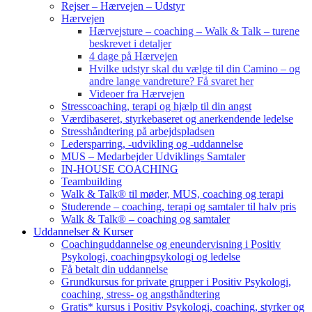
Rejser – Hærvejen – Udstyr
Hærvejen
Hærvejsture – coaching – Walk & Talk – turene
beskrevet i detaljer
4 dage på Hærvejen
Hvilke udstyr skal du vælge til din Camino – og
andre lange vandreture? Få svaret her
Videoer fra Hærvejen
Stresscoaching, terapi og hjælp til din angst
Værdibaseret, styrkebaseret og anerkendende ledelse
Stresshåndtering på arbejdspladsen
Ledersparring, -udvikling og -uddannelse
MUS – Medarbejder Udviklings Samtaler
IN-HOUSE COACHING
Teambuilding
Walk & Talk® til møder, MUS, coaching og terapi
Studerende – coaching, terapi og samtaler til halv pris
Walk & Talk® – coaching og samtaler
Uddannelser & Kurser
Coachinguddannelse og eneundervisning i Positiv
Psykologi, coachingpsykologi og ledelse
Få betalt din uddannelse
Grundkursus for private grupper i Positiv Psykologi,
coaching, stress- og angsthåndtering
Gratis* kursus i Positiv Psykologi, coaching, styrker og