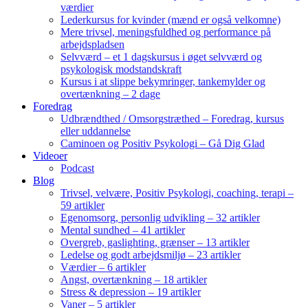
værdier
Lederkursus for kvinder (mænd er også velkomne)
Mere trivsel, meningsfuldhed og performance på
arbejdspladsen
Selvværd – et 1 dagskursus i øget selvværd og
psykologisk modstandskraft
Kursus i at slippe bekymringer, tankemylder og
overtænkning – 2 dage
Foredrag
Udbrændthed / Omsorgstræthed – Foredrag, kursus
eller uddannelse
Caminoen og Positiv Psykologi – Gå Dig Glad
Videoer
Podcast
Blog
Trivsel, velvære, Positiv Psykologi, coaching, terapi –
59 artikler
Egenomsorg, personlig udvikling – 32 artikler
Mental sundhed – 41 artikler
Overgreb, gaslighting, grænser – 13 artikler
Ledelse og godt arbejdsmiljø – 23 artikler
Værdier – 6 artikler
Angst, overtænkning – 18 artikler
Stress & depression – 19 artikler
Vaner – 5 artikler