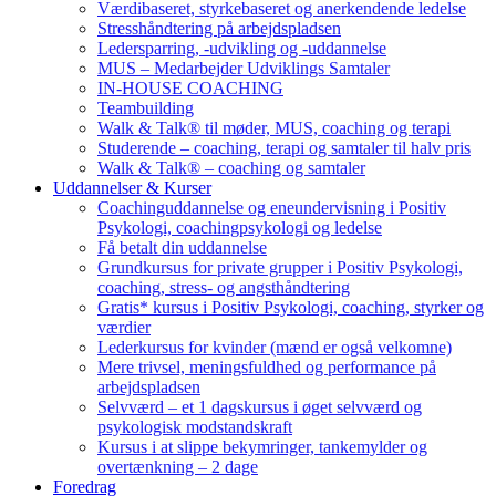
Værdibaseret, styrkebaseret og anerkendende ledelse
Stresshåndtering på arbejdspladsen
Ledersparring, -udvikling og -uddannelse
MUS – Medarbejder Udviklings Samtaler
IN-HOUSE COACHING
Teambuilding
Walk & Talk® til møder, MUS, coaching og terapi
Studerende – coaching, terapi og samtaler til halv pris
Walk & Talk® – coaching og samtaler
Uddannelser & Kurser
Coachinguddannelse og eneundervisning i Positiv
Psykologi, coachingpsykologi og ledelse
Få betalt din uddannelse
Grundkursus for private grupper i Positiv Psykologi,
coaching, stress- og angsthåndtering
Gratis* kursus i Positiv Psykologi, coaching, styrker og
værdier
Lederkursus for kvinder (mænd er også velkomne)
Mere trivsel, meningsfuldhed og performance på
arbejdspladsen
Selvværd – et 1 dagskursus i øget selvværd og
psykologisk modstandskraft
Kursus i at slippe bekymringer, tankemylder og
overtænkning – 2 dage
Foredrag