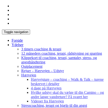
Toggle navigation
Forside
Ydelser
3 timers coaching & terapi
12 måneders coaching, terapi, rådgivning og sparring
Klippekort til coaching, terapi, samtaler, stress- og
angsthåndtering
Outplacement
Rejser – Hærvejen – Udstyr
Hærvejen
Hærvejsture – coaching – Walk & Talk – turene
beskrevet i detaljer
4 dage på Hærvejen
Hvilke udstyr skal du vælge til din Camino – og
andre lange vandreture? Få svaret her
Videoer fra Hærvejen
Stresscoaching, terapi og hjælp til din angst