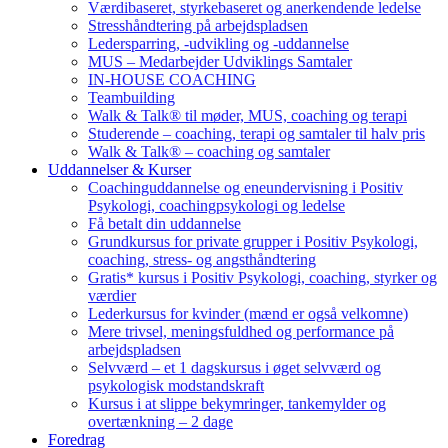
Værdibaseret, styrkebaseret og anerkendende ledelse
Stresshåndtering på arbejdspladsen
Ledersparring, -udvikling og -uddannelse
MUS – Medarbejder Udviklings Samtaler
IN-HOUSE COACHING
Teambuilding
Walk & Talk® til møder, MUS, coaching og terapi
Studerende – coaching, terapi og samtaler til halv pris
Walk & Talk® – coaching og samtaler
Uddannelser & Kurser
Coachinguddannelse og eneundervisning i Positiv
Psykologi, coachingpsykologi og ledelse
Få betalt din uddannelse
Grundkursus for private grupper i Positiv Psykologi,
coaching, stress- og angsthåndtering
Gratis* kursus i Positiv Psykologi, coaching, styrker og
værdier
Lederkursus for kvinder (mænd er også velkomne)
Mere trivsel, meningsfuldhed og performance på
arbejdspladsen
Selvværd – et 1 dagskursus i øget selvværd og
psykologisk modstandskraft
Kursus i at slippe bekymringer, tankemylder og
overtænkning – 2 dage
Foredrag