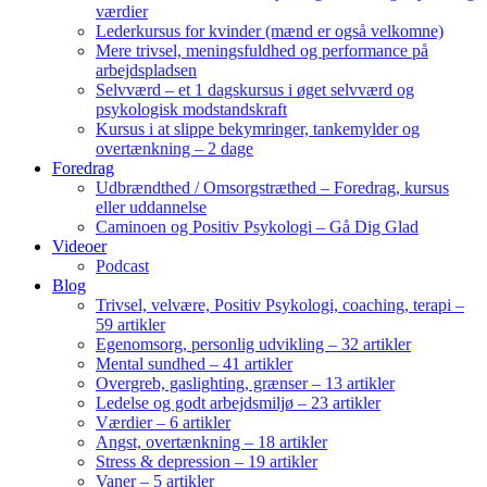
værdier
Lederkursus for kvinder (mænd er også velkomne)
Mere trivsel, meningsfuldhed og performance på
arbejdspladsen
Selvværd – et 1 dagskursus i øget selvværd og
psykologisk modstandskraft
Kursus i at slippe bekymringer, tankemylder og
overtænkning – 2 dage
Foredrag
Udbrændthed / Omsorgstræthed – Foredrag, kursus
eller uddannelse
Caminoen og Positiv Psykologi – Gå Dig Glad
Videoer
Podcast
Blog
Trivsel, velvære, Positiv Psykologi, coaching, terapi –
59 artikler
Egenomsorg, personlig udvikling – 32 artikler
Mental sundhed – 41 artikler
Overgreb, gaslighting, grænser – 13 artikler
Ledelse og godt arbejdsmiljø – 23 artikler
Værdier – 6 artikler
Angst, overtænkning – 18 artikler
Stress & depression – 19 artikler
Vaner – 5 artikler