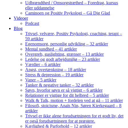
Udbrændthed / Omsorgstræthed – Foredrag, kursus
eller uddannelse
Caminoen og Positiv Psykologi – Gå Dig Glad
Videoer
Podcast
Blog
Trivsel, velvære, Positiv Psykologi, coaching, terapi –
59 artikler
Egenomsorg, personlig udvikling – 32 artikler
Mental sundhed – 41 artikler
Overgreb, gaslighting, grænser – 13 artikler
Ledelse og godt arbejdsmiljø – 23 artikler
Værdier – 6 artikler
Angst, overtænkning – 18 artikler
Stress & depression – 19 artikler
Vaner – 5 artikler
Tanker & negative tanker – 32 artikler
Søvn, hvorfor søvn er så vigtigt – 6 artikler
Relationer er vigtige for dit helbred – 5 artikler
Walk & Talk, motion + fordelen ved at gå – 11 artikler
Filosofi, stoicisme, Anaïs Nin, Søren Kierkegaard – 8
artikler
Trivsel er ikke alene forudsætningen for et godt liv, det
er også forudsætningen for at præstere.
Kærlighed & Parforhold – 12 artikler