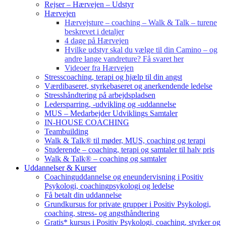
Rejser – Hærvejen – Udstyr
Hærvejen
Hærvejsture – coaching – Walk & Talk – turene
beskrevet i detaljer
4 dage på Hærvejen
Hvilke udstyr skal du vælge til din Camino – og
andre lange vandreture? Få svaret her
Videoer fra Hærvejen
Stresscoaching, terapi og hjælp til din angst
Værdibaseret, styrkebaseret og anerkendende ledelse
Stresshåndtering på arbejdspladsen
Ledersparring, -udvikling og -uddannelse
MUS – Medarbejder Udviklings Samtaler
IN-HOUSE COACHING
Teambuilding
Walk & Talk® til møder, MUS, coaching og terapi
Studerende – coaching, terapi og samtaler til halv pris
Walk & Talk® – coaching og samtaler
Uddannelser & Kurser
Coachinguddannelse og eneundervisning i Positiv
Psykologi, coachingpsykologi og ledelse
Få betalt din uddannelse
Grundkursus for private grupper i Positiv Psykologi,
coaching, stress- og angsthåndtering
Gratis* kursus i Positiv Psykologi, coaching, styrker og