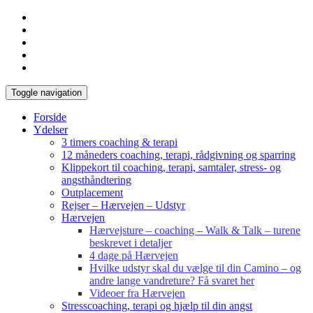
Toggle navigation
Forside
Ydelser
3 timers coaching & terapi
12 måneders coaching, terapi, rådgivning og sparring
Klippekort til coaching, terapi, samtaler, stress- og
angsthåndtering
Outplacement
Rejser – Hærvejen – Udstyr
Hærvejen
Hærvejsture – coaching – Walk & Talk – turene
beskrevet i detaljer
4 dage på Hærvejen
Hvilke udstyr skal du vælge til din Camino – og
andre lange vandreture? Få svaret her
Videoer fra Hærvejen
Stresscoaching, terapi og hjælp til din angst