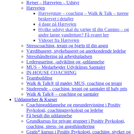
Rejser – Hærvejen – Udstyr
Hærvejen
Hærvejsture – coaching – Walk & Talk – turene
beskrevet i detaljer
4 dage på Hærvejen
Hvilke udstyr skal du vælge til din Camino – og
andre lange vandreture? Få svaret her
Videoer fra Hærvejen
Stresscoaching, terapi og hjælp til din angst
Værdibaseret, styrkebaseret og anerkendende ledelse
Stresshåndtering på arbejdspladsen
Ledersparring, -udvikling og -uddannelse
MUS – Medarbejder Udviklings Samtaler
IN-HOUSE COACHING
Teambuilding
Walk & Talk® til møder, MUS, coaching og terapi
Studerende – coaching, terapi og samtaler til halv pris
Walk & Talk® – coaching og samtaler
Uddannelser & Kurser
Coachinguddannelse og eneundervisning i Positiv
Psykologi, coachingpsykologi og ledelse
Få betalt din uddannelse
Grundkursus for private grupper i Positiv Psykologi,
coaching, stress- og angsthåndtering
Gratis* kursus i Positiv Psykologi, coaching, styrker og