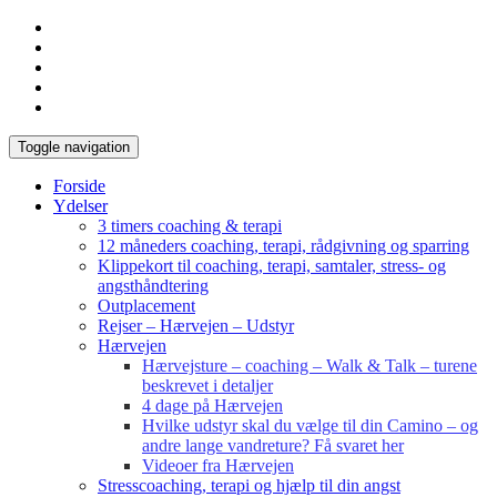
Toggle navigation
Forside
Ydelser
3 timers coaching & terapi
12 måneders coaching, terapi, rådgivning og sparring
Klippekort til coaching, terapi, samtaler, stress- og
angsthåndtering
Outplacement
Rejser – Hærvejen – Udstyr
Hærvejen
Hærvejsture – coaching – Walk & Talk – turene
beskrevet i detaljer
4 dage på Hærvejen
Hvilke udstyr skal du vælge til din Camino – og
andre lange vandreture? Få svaret her
Videoer fra Hærvejen
Stresscoaching, terapi og hjælp til din angst