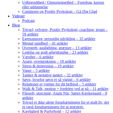
Udbrændthed / Omsorgstræthed – Foredrag, kursus
eller uddannelse
Caminoen og Positiv Psykologi – Gå Dig Glad
Videoer
Podcast
Blog
Trivsel, velvære, Positiv Psykologi, coaching, terapi –
59 artikler
Egenomsorg, personlig udvikling – 32 artikler
Mental sundhed – 41 artikler
Overgreb, gaslighting, grænser – 13 artikler
Ledelse og godt arbejdsmiljø – 23 artikler
Værdier – 6 artikler
Angst, overtænkning – 18 artikler
Stress & depression – 19 artikler
Vaner – 5 artikler
Tanker & negative tanker – 32 artikler
Søvn, hvorfor søvn er så vigtigt – 6 artikler
Relationer er vigtige for dit helbred – 5 artikler
Walk & Talk, motion + fordelen ved at gå – 11 artikler
Filosofi, stoicisme, Anaïs Nin, Søren Kierkegaard – 8
artikler
Trivsel er ikke alene forudsætningen for et godt liv, det
er også forudsætningen for at præstere.
Kærlighed & Parforhold – 12 artikler