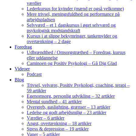
værdier
Lederkursus for kvinder (mænd er også velkomne)
Mere trivsel, meningsfuldhed og performance på
arbejdspladsen
Selvværd – et 1 dagskursus i øget selvværd og
psykologisk modstandskraft
Kursus i at slippe bekymringer, tankemylder og
overtænkning – 2 dage
Foredrag
Udbrændthed / Omsorgstræthed – Foredrag, kursus
eller uddannelse
Caminoen og Positiv Psykologi – Gå Dig Glad
Videoer
Podcast
Blog
Trivsel, velvære, Positiv Psykologi, coaching, terapi –
59 artikler
Egenomsorg, personlig udvikling – 32 artikler
Mental sundhed – 41 artikler
Overgreb, gaslighting, grænser – 13 artikler
Ledelse og godt arbejdsmiljø – 23 artikler
Værdier – 6 artikler
Angst, overtænkning – 18 artikler
Stress & depression – 19 artikler
Vaner – 5 artikler