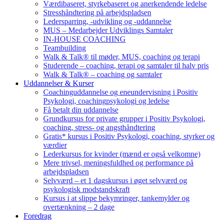
Værdibaseret, styrkebaseret og anerkendende ledelse
Stresshåndtering på arbejdspladsen
Ledersparring, -udvikling og -uddannelse
MUS – Medarbejder Udviklings Samtaler
IN-HOUSE COACHING
Teambuilding
Walk & Talk® til møder, MUS, coaching og terapi
Studerende – coaching, terapi og samtaler til halv pris
Walk & Talk® – coaching og samtaler
Uddannelser & Kurser
Coachinguddannelse og eneundervisning i Positiv
Psykologi, coachingpsykologi og ledelse
Få betalt din uddannelse
Grundkursus for private grupper i Positiv Psykologi,
coaching, stress- og angsthåndtering
Gratis* kursus i Positiv Psykologi, coaching, styrker og
værdier
Lederkursus for kvinder (mænd er også velkomne)
Mere trivsel, meningsfuldhed og performance på
arbejdspladsen
Selvværd – et 1 dagskursus i øget selvværd og
psykologisk modstandskraft
Kursus i at slippe bekymringer, tankemylder og
overtænkning – 2 dage
Foredrag