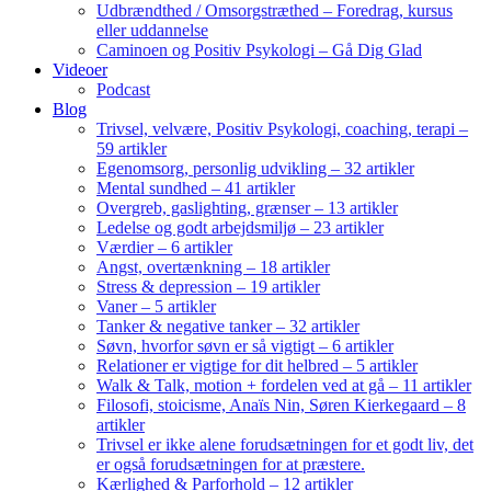
Udbrændthed / Omsorgstræthed – Foredrag, kursus
eller uddannelse
Caminoen og Positiv Psykologi – Gå Dig Glad
Videoer
Podcast
Blog
Trivsel, velvære, Positiv Psykologi, coaching, terapi –
59 artikler
Egenomsorg, personlig udvikling – 32 artikler
Mental sundhed – 41 artikler
Overgreb, gaslighting, grænser – 13 artikler
Ledelse og godt arbejdsmiljø – 23 artikler
Værdier – 6 artikler
Angst, overtænkning – 18 artikler
Stress & depression – 19 artikler
Vaner – 5 artikler
Tanker & negative tanker – 32 artikler
Søvn, hvorfor søvn er så vigtigt – 6 artikler
Relationer er vigtige for dit helbred – 5 artikler
Walk & Talk, motion + fordelen ved at gå – 11 artikler
Filosofi, stoicisme, Anaïs Nin, Søren Kierkegaard – 8
artikler
Trivsel er ikke alene forudsætningen for et godt liv, det
er også forudsætningen for at præstere.
Kærlighed & Parforhold – 12 artikler