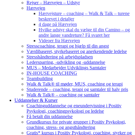
Rejser – Hærvejen – Udstyr
Hærvejen
Hærvejsture – coaching – Walk & Talk – turene
beskrevet i detaljer
4 dage på Hærvejen
Hvilke udstyr skal du vælge til din Camino – og
andre lange vandreture? Få svaret her
Videoer fra Hærvejen
Stresscoaching, terapi og hjælp til din angst
Værdibaseret, styrkebaseret og anerkendende ledelse
Stresshåndtering på arbejdspladsen
Ledersparring, -udvikling og -uddannelse
MUS – Medarbejder Udviklings Samtaler
IN-HOUSE COACHING
Teambuilding
Walk & Talk® til møder, MUS, coaching og terapi
Studerende – coaching, terapi og samtaler til halv pris
Walk & Talk® – coaching og samtaler
Uddannelser & Kurser
Coachinguddannelse og eneundervisning i Positiv
Psykologi, coachingpsykologi og ledelse
Få betalt din uddannelse
Grundkursus for private grupper i Positiv Psykologi,
coaching, stress- og angsthåndtering
Gratis* kursus i Positiv Psykologi, coaching, styrker og