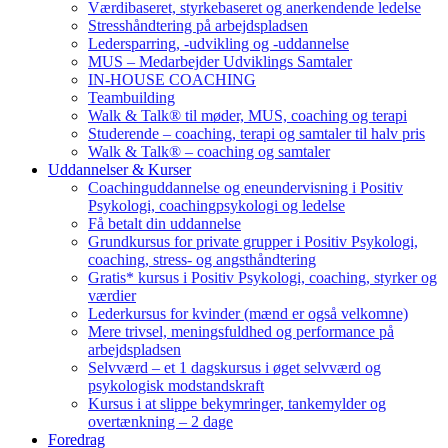
Værdibaseret, styrkebaseret og anerkendende ledelse
Stresshåndtering på arbejdspladsen
Ledersparring, -udvikling og -uddannelse
MUS – Medarbejder Udviklings Samtaler
IN-HOUSE COACHING
Teambuilding
Walk & Talk® til møder, MUS, coaching og terapi
Studerende – coaching, terapi og samtaler til halv pris
Walk & Talk® – coaching og samtaler
Uddannelser & Kurser
Coachinguddannelse og eneundervisning i Positiv
Psykologi, coachingpsykologi og ledelse
Få betalt din uddannelse
Grundkursus for private grupper i Positiv Psykologi,
coaching, stress- og angsthåndtering
Gratis* kursus i Positiv Psykologi, coaching, styrker og
værdier
Lederkursus for kvinder (mænd er også velkomne)
Mere trivsel, meningsfuldhed og performance på
arbejdspladsen
Selvværd – et 1 dagskursus i øget selvværd og
psykologisk modstandskraft
Kursus i at slippe bekymringer, tankemylder og
overtænkning – 2 dage
Foredrag