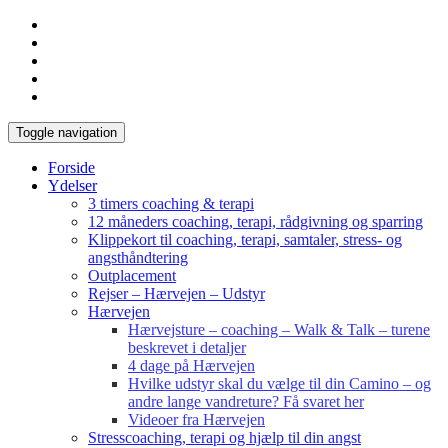
Toggle navigation
Forside
Ydelser
3 timers coaching & terapi
12 måneders coaching, terapi, rådgivning og sparring
Klippekort til coaching, terapi, samtaler, stress- og
angsthåndtering
Outplacement
Rejser – Hærvejen – Udstyr
Hærvejen
Hærvejsture – coaching – Walk & Talk – turene
beskrevet i detaljer
4 dage på Hærvejen
Hvilke udstyr skal du vælge til din Camino – og
andre lange vandreture? Få svaret her
Videoer fra Hærvejen
Stresscoaching, terapi og hjælp til din angst