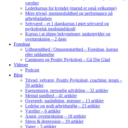
værdier
Lederkursus for kvinder (mænd er også velkomne)
Mere trivsel, meningsfuldhed og performance på
arbejdspladsen
Selvværd – et 1 dagskursus i øget selvværd og
psykologisk modstandskraft
Kursus i at slippe bekymringer, tankemylder og
overtænkning – 2 dage
Foredrag
Udbrændthed / Omsorgstræthed – Foredrag, kursus
eller uddannelse
Caminoen og Positiv Psykologi – Gå Dig Glad
Videoer
Podcast
Blog
Trivsel, velvære, Positiv Psykologi, coaching, terapi –
59 artikler
Egenomsorg, personlig udvikling – 32 artikler
Mental sundhed – 41 artikler
Overgreb, gaslighting, grænser – 13 artikler
Ledelse og godt arbejdsmiljø – 23 artikler
Værdier – 6 artikler
Angst, overtænkning – 18 artikler
Stress & depression – 19 artikler
Vaner – 5 artikler