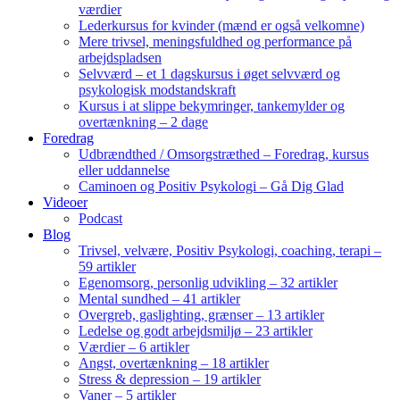
værdier
Lederkursus for kvinder (mænd er også velkomne)
Mere trivsel, meningsfuldhed og performance på
arbejdspladsen
Selvværd – et 1 dagskursus i øget selvværd og
psykologisk modstandskraft
Kursus i at slippe bekymringer, tankemylder og
overtænkning – 2 dage
Foredrag
Udbrændthed / Omsorgstræthed – Foredrag, kursus
eller uddannelse
Caminoen og Positiv Psykologi – Gå Dig Glad
Videoer
Podcast
Blog
Trivsel, velvære, Positiv Psykologi, coaching, terapi –
59 artikler
Egenomsorg, personlig udvikling – 32 artikler
Mental sundhed – 41 artikler
Overgreb, gaslighting, grænser – 13 artikler
Ledelse og godt arbejdsmiljø – 23 artikler
Værdier – 6 artikler
Angst, overtænkning – 18 artikler
Stress & depression – 19 artikler
Vaner – 5 artikler