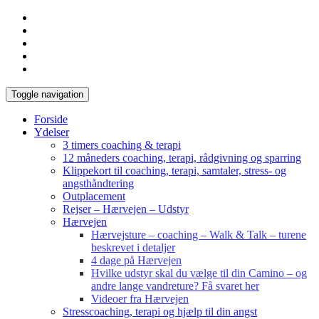
Toggle navigation
Forside
Ydelser
3 timers coaching & terapi
12 måneders coaching, terapi, rådgivning og sparring
Klippekort til coaching, terapi, samtaler, stress- og
angsthåndtering
Outplacement
Rejser – Hærvejen – Udstyr
Hærvejen
Hærvejsture – coaching – Walk & Talk – turene
beskrevet i detaljer
4 dage på Hærvejen
Hvilke udstyr skal du vælge til din Camino – og
andre lange vandreture? Få svaret her
Videoer fra Hærvejen
Stresscoaching, terapi og hjælp til din angst