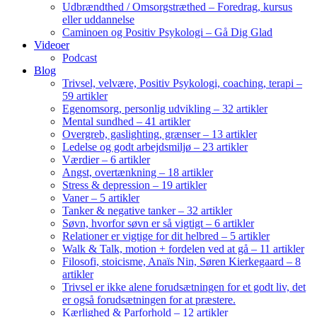
Udbrændthed / Omsorgstræthed – Foredrag, kursus
eller uddannelse
Caminoen og Positiv Psykologi – Gå Dig Glad
Videoer
Podcast
Blog
Trivsel, velvære, Positiv Psykologi, coaching, terapi –
59 artikler
Egenomsorg, personlig udvikling – 32 artikler
Mental sundhed – 41 artikler
Overgreb, gaslighting, grænser – 13 artikler
Ledelse og godt arbejdsmiljø – 23 artikler
Værdier – 6 artikler
Angst, overtænkning – 18 artikler
Stress & depression – 19 artikler
Vaner – 5 artikler
Tanker & negative tanker – 32 artikler
Søvn, hvorfor søvn er så vigtigt – 6 artikler
Relationer er vigtige for dit helbred – 5 artikler
Walk & Talk, motion + fordelen ved at gå – 11 artikler
Filosofi, stoicisme, Anaïs Nin, Søren Kierkegaard – 8
artikler
Trivsel er ikke alene forudsætningen for et godt liv, det
er også forudsætningen for at præstere.
Kærlighed & Parforhold – 12 artikler