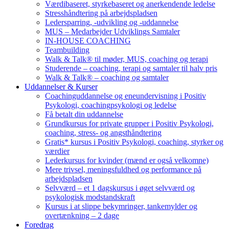
Værdibaseret, styrkebaseret og anerkendende ledelse
Stresshåndtering på arbejdspladsen
Ledersparring, -udvikling og -uddannelse
MUS – Medarbejder Udviklings Samtaler
IN-HOUSE COACHING
Teambuilding
Walk & Talk® til møder, MUS, coaching og terapi
Studerende – coaching, terapi og samtaler til halv pris
Walk & Talk® – coaching og samtaler
Uddannelser & Kurser
Coachinguddannelse og eneundervisning i Positiv
Psykologi, coachingpsykologi og ledelse
Få betalt din uddannelse
Grundkursus for private grupper i Positiv Psykologi,
coaching, stress- og angsthåndtering
Gratis* kursus i Positiv Psykologi, coaching, styrker og
værdier
Lederkursus for kvinder (mænd er også velkomne)
Mere trivsel, meningsfuldhed og performance på
arbejdspladsen
Selvværd – et 1 dagskursus i øget selvværd og
psykologisk modstandskraft
Kursus i at slippe bekymringer, tankemylder og
overtænkning – 2 dage
Foredrag