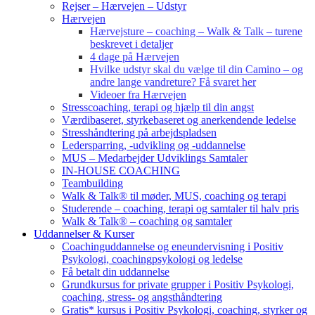
Rejser – Hærvejen – Udstyr
Hærvejen
Hærvejsture – coaching – Walk & Talk – turene
beskrevet i detaljer
4 dage på Hærvejen
Hvilke udstyr skal du vælge til din Camino – og
andre lange vandreture? Få svaret her
Videoer fra Hærvejen
Stresscoaching, terapi og hjælp til din angst
Værdibaseret, styrkebaseret og anerkendende ledelse
Stresshåndtering på arbejdspladsen
Ledersparring, -udvikling og -uddannelse
MUS – Medarbejder Udviklings Samtaler
IN-HOUSE COACHING
Teambuilding
Walk & Talk® til møder, MUS, coaching og terapi
Studerende – coaching, terapi og samtaler til halv pris
Walk & Talk® – coaching og samtaler
Uddannelser & Kurser
Coachinguddannelse og eneundervisning i Positiv
Psykologi, coachingpsykologi og ledelse
Få betalt din uddannelse
Grundkursus for private grupper i Positiv Psykologi,
coaching, stress- og angsthåndtering
Gratis* kursus i Positiv Psykologi, coaching, styrker og