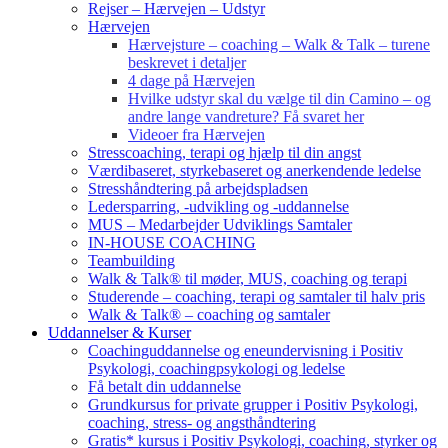
Rejser – Hærvejen – Udstyr
Hærvejen
Hærvejsture – coaching – Walk & Talk – turene
beskrevet i detaljer
4 dage på Hærvejen
Hvilke udstyr skal du vælge til din Camino – og
andre lange vandreture? Få svaret her
Videoer fra Hærvejen
Stresscoaching, terapi og hjælp til din angst
Værdibaseret, styrkebaseret og anerkendende ledelse
Stresshåndtering på arbejdspladsen
Ledersparring, -udvikling og -uddannelse
MUS – Medarbejder Udviklings Samtaler
IN-HOUSE COACHING
Teambuilding
Walk & Talk® til møder, MUS, coaching og terapi
Studerende – coaching, terapi og samtaler til halv pris
Walk & Talk® – coaching og samtaler
Uddannelser & Kurser
Coachinguddannelse og eneundervisning i Positiv
Psykologi, coachingpsykologi og ledelse
Få betalt din uddannelse
Grundkursus for private grupper i Positiv Psykologi,
coaching, stress- og angsthåndtering
Gratis* kursus i Positiv Psykologi, coaching, styrker og