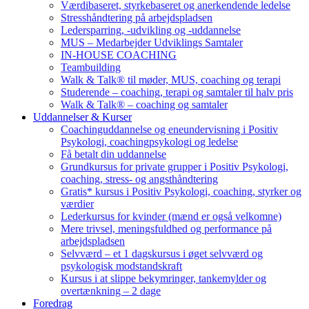
Værdibaseret, styrkebaseret og anerkendende ledelse
Stresshåndtering på arbejdspladsen
Ledersparring, -udvikling og -uddannelse
MUS – Medarbejder Udviklings Samtaler
IN-HOUSE COACHING
Teambuilding
Walk & Talk® til møder, MUS, coaching og terapi
Studerende – coaching, terapi og samtaler til halv pris
Walk & Talk® – coaching og samtaler
Uddannelser & Kurser
Coachinguddannelse og eneundervisning i Positiv
Psykologi, coachingpsykologi og ledelse
Få betalt din uddannelse
Grundkursus for private grupper i Positiv Psykologi,
coaching, stress- og angsthåndtering
Gratis* kursus i Positiv Psykologi, coaching, styrker og
værdier
Lederkursus for kvinder (mænd er også velkomne)
Mere trivsel, meningsfuldhed og performance på
arbejdspladsen
Selvværd – et 1 dagskursus i øget selvværd og
psykologisk modstandskraft
Kursus i at slippe bekymringer, tankemylder og
overtænkning – 2 dage
Foredrag