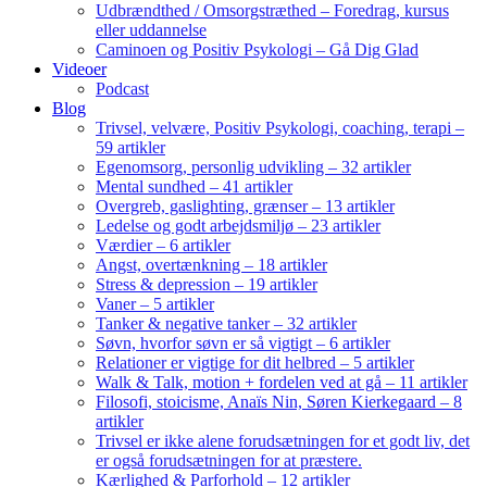
Udbrændthed / Omsorgstræthed – Foredrag, kursus
eller uddannelse
Caminoen og Positiv Psykologi – Gå Dig Glad
Videoer
Podcast
Blog
Trivsel, velvære, Positiv Psykologi, coaching, terapi –
59 artikler
Egenomsorg, personlig udvikling – 32 artikler
Mental sundhed – 41 artikler
Overgreb, gaslighting, grænser – 13 artikler
Ledelse og godt arbejdsmiljø – 23 artikler
Værdier – 6 artikler
Angst, overtænkning – 18 artikler
Stress & depression – 19 artikler
Vaner – 5 artikler
Tanker & negative tanker – 32 artikler
Søvn, hvorfor søvn er så vigtigt – 6 artikler
Relationer er vigtige for dit helbred – 5 artikler
Walk & Talk, motion + fordelen ved at gå – 11 artikler
Filosofi, stoicisme, Anaïs Nin, Søren Kierkegaard – 8
artikler
Trivsel er ikke alene forudsætningen for et godt liv, det
er også forudsætningen for at præstere.
Kærlighed & Parforhold – 12 artikler