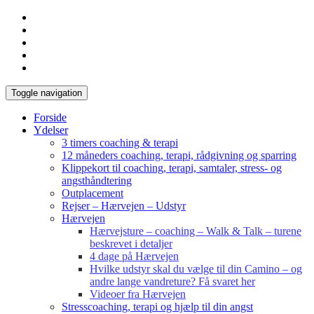
Toggle navigation
Forside
Ydelser
3 timers coaching & terapi
12 måneders coaching, terapi, rådgivning og sparring
Klippekort til coaching, terapi, samtaler, stress- og
angsthåndtering
Outplacement
Rejser – Hærvejen – Udstyr
Hærvejen
Hærvejsture – coaching – Walk & Talk – turene
beskrevet i detaljer
4 dage på Hærvejen
Hvilke udstyr skal du vælge til din Camino – og
andre lange vandreture? Få svaret her
Videoer fra Hærvejen
Stresscoaching, terapi og hjælp til din angst