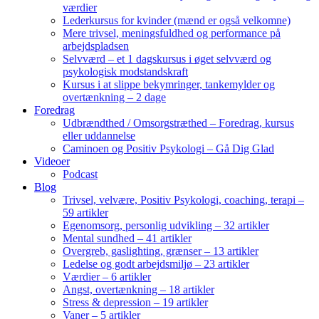
værdier
Lederkursus for kvinder (mænd er også velkomne)
Mere trivsel, meningsfuldhed og performance på
arbejdspladsen
Selvværd – et 1 dagskursus i øget selvværd og
psykologisk modstandskraft
Kursus i at slippe bekymringer, tankemylder og
overtænkning – 2 dage
Foredrag
Udbrændthed / Omsorgstræthed – Foredrag, kursus
eller uddannelse
Caminoen og Positiv Psykologi – Gå Dig Glad
Videoer
Podcast
Blog
Trivsel, velvære, Positiv Psykologi, coaching, terapi –
59 artikler
Egenomsorg, personlig udvikling – 32 artikler
Mental sundhed – 41 artikler
Overgreb, gaslighting, grænser – 13 artikler
Ledelse og godt arbejdsmiljø – 23 artikler
Værdier – 6 artikler
Angst, overtænkning – 18 artikler
Stress & depression – 19 artikler
Vaner – 5 artikler