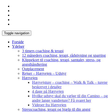
Toggle navigation
Forside
Ydelser
3 timers coaching & terapi
12 måneders coaching, terapi, rådgivning og sparring
Klippekort til coaching, terapi, samtaler, stress- og
angsthåndtering
Outplacement
Rejser – Hærvejen – Udstyr
Hærvejen
Hærvejsture – coaching – Walk & Talk – turene
beskrevet i detaljer
4 dage på Hærvejen
Hvilke udstyr skal du vælge til din Camino – og
andre lange vandreture? Få svaret her
Videoer fra Hærvejen
Stresscoaching, terapi og hjælp til din angst