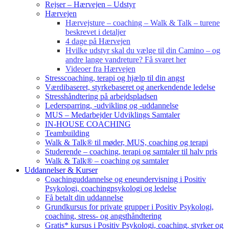
Rejser – Hærvejen – Udstyr
Hærvejen
Hærvejsture – coaching – Walk & Talk – turene
beskrevet i detaljer
4 dage på Hærvejen
Hvilke udstyr skal du vælge til din Camino – og
andre lange vandreture? Få svaret her
Videoer fra Hærvejen
Stresscoaching, terapi og hjælp til din angst
Værdibaseret, styrkebaseret og anerkendende ledelse
Stresshåndtering på arbejdspladsen
Ledersparring, -udvikling og -uddannelse
MUS – Medarbejder Udviklings Samtaler
IN-HOUSE COACHING
Teambuilding
Walk & Talk® til møder, MUS, coaching og terapi
Studerende – coaching, terapi og samtaler til halv pris
Walk & Talk® – coaching og samtaler
Uddannelser & Kurser
Coachinguddannelse og eneundervisning i Positiv
Psykologi, coachingpsykologi og ledelse
Få betalt din uddannelse
Grundkursus for private grupper i Positiv Psykologi,
coaching, stress- og angsthåndtering
Gratis* kursus i Positiv Psykologi, coaching, styrker og