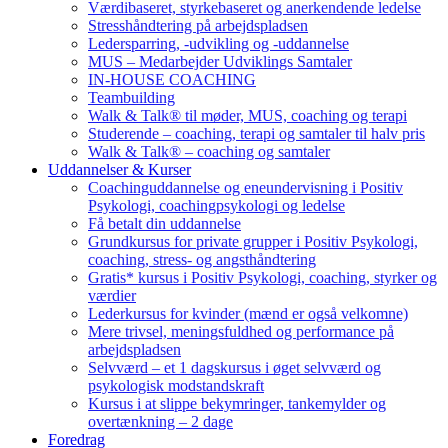
Værdibaseret, styrkebaseret og anerkendende ledelse
Stresshåndtering på arbejdspladsen
Ledersparring, -udvikling og -uddannelse
MUS – Medarbejder Udviklings Samtaler
IN-HOUSE COACHING
Teambuilding
Walk & Talk® til møder, MUS, coaching og terapi
Studerende – coaching, terapi og samtaler til halv pris
Walk & Talk® – coaching og samtaler
Uddannelser & Kurser
Coachinguddannelse og eneundervisning i Positiv
Psykologi, coachingpsykologi og ledelse
Få betalt din uddannelse
Grundkursus for private grupper i Positiv Psykologi,
coaching, stress- og angsthåndtering
Gratis* kursus i Positiv Psykologi, coaching, styrker og
værdier
Lederkursus for kvinder (mænd er også velkomne)
Mere trivsel, meningsfuldhed og performance på
arbejdspladsen
Selvværd – et 1 dagskursus i øget selvværd og
psykologisk modstandskraft
Kursus i at slippe bekymringer, tankemylder og
overtænkning – 2 dage
Foredrag