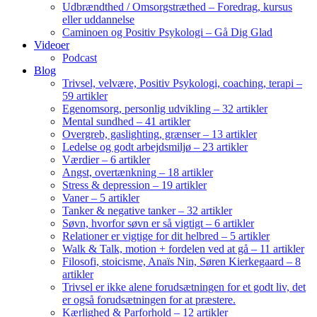
Udbrændthed / Omsorgstræthed – Foredrag, kursus
eller uddannelse
Caminoen og Positiv Psykologi – Gå Dig Glad
Videoer
Podcast
Blog
Trivsel, velvære, Positiv Psykologi, coaching, terapi –
59 artikler
Egenomsorg, personlig udvikling – 32 artikler
Mental sundhed – 41 artikler
Overgreb, gaslighting, grænser – 13 artikler
Ledelse og godt arbejdsmiljø – 23 artikler
Værdier – 6 artikler
Angst, overtænkning – 18 artikler
Stress & depression – 19 artikler
Vaner – 5 artikler
Tanker & negative tanker – 32 artikler
Søvn, hvorfor søvn er så vigtigt – 6 artikler
Relationer er vigtige for dit helbred – 5 artikler
Walk & Talk, motion + fordelen ved at gå – 11 artikler
Filosofi, stoicisme, Anaïs Nin, Søren Kierkegaard – 8
artikler
Trivsel er ikke alene forudsætningen for et godt liv, det
er også forudsætningen for at præstere.
Kærlighed & Parforhold – 12 artikler