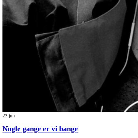
23
jun
Nogle gange er vi bange