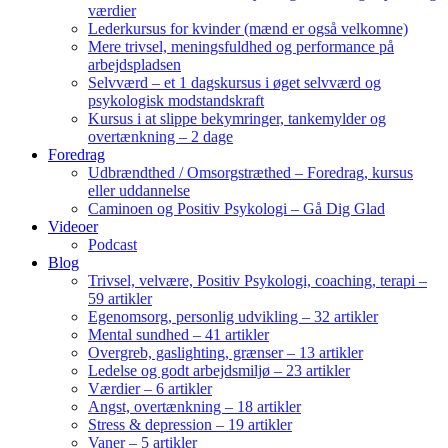
værdier
Lederkursus for kvinder (mænd er også velkomne)
Mere trivsel, meningsfuldhed og performance på
arbejdspladsen
Selvværd – et 1 dagskursus i øget selvværd og
psykologisk modstandskraft
Kursus i at slippe bekymringer, tankemylder og
overtænkning – 2 dage
Foredrag
Udbrændthed / Omsorgstræthed – Foredrag, kursus
eller uddannelse
Caminoen og Positiv Psykologi – Gå Dig Glad
Videoer
Podcast
Blog
Trivsel, velvære, Positiv Psykologi, coaching, terapi –
59 artikler
Egenomsorg, personlig udvikling – 32 artikler
Mental sundhed – 41 artikler
Overgreb, gaslighting, grænser – 13 artikler
Ledelse og godt arbejdsmiljø – 23 artikler
Værdier – 6 artikler
Angst, overtænkning – 18 artikler
Stress & depression – 19 artikler
Vaner – 5 artikler