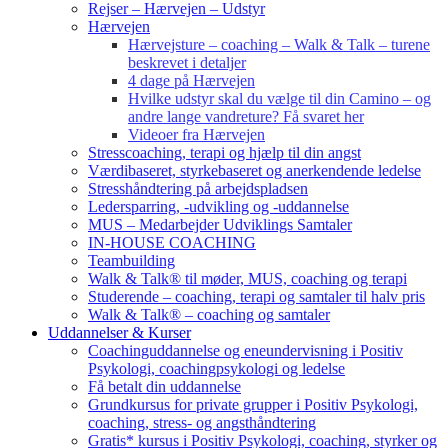
Rejser – Hærvejen – Udstyr
Hærvejen
Hærvejsture – coaching – Walk & Talk – turene
beskrevet i detaljer
4 dage på Hærvejen
Hvilke udstyr skal du vælge til din Camino – og
andre lange vandreture? Få svaret her
Videoer fra Hærvejen
Stresscoaching, terapi og hjælp til din angst
Værdibaseret, styrkebaseret og anerkendende ledelse
Stresshåndtering på arbejdspladsen
Ledersparring, -udvikling og -uddannelse
MUS – Medarbejder Udviklings Samtaler
IN-HOUSE COACHING
Teambuilding
Walk & Talk® til møder, MUS, coaching og terapi
Studerende – coaching, terapi og samtaler til halv pris
Walk & Talk® – coaching og samtaler
Uddannelser & Kurser
Coachinguddannelse og eneundervisning i Positiv
Psykologi, coachingpsykologi og ledelse
Få betalt din uddannelse
Grundkursus for private grupper i Positiv Psykologi,
coaching, stress- og angsthåndtering
Gratis* kursus i Positiv Psykologi, coaching, styrker og