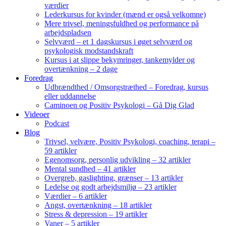
værdier
Lederkursus for kvinder (mænd er også velkomne)
Mere trivsel, meningsfuldhed og performance på
arbejdspladsen
Selvværd – et 1 dagskursus i øget selvværd og
psykologisk modstandskraft
Kursus i at slippe bekymringer, tankemylder og
overtænkning – 2 dage
Foredrag
Udbrændthed / Omsorgstræthed – Foredrag, kursus
eller uddannelse
Caminoen og Positiv Psykologi – Gå Dig Glad
Videoer
Podcast
Blog
Trivsel, velvære, Positiv Psykologi, coaching, terapi –
59 artikler
Egenomsorg, personlig udvikling – 32 artikler
Mental sundhed – 41 artikler
Overgreb, gaslighting, grænser – 13 artikler
Ledelse og godt arbejdsmiljø – 23 artikler
Værdier – 6 artikler
Angst, overtænkning – 18 artikler
Stress & depression – 19 artikler
Vaner – 5 artikler