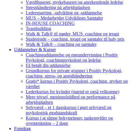
Værdibaseret, styrkebaseret og anerkendende ledelse
Stresshåndtering på arbejdspladsen
Ledersparring, -udvikling og -uddannelse
MUS – Medarbejder Udviklings Samtaler
IN-HOUSE COACHING
Teambuilding
Walk & Talk® til møder, MUS, coaching og terapi
Studerende – coaching, terapi og samtaler til halv pris
Walk & Talk® – coaching og samtaler
Uddannelser & Kurser
Coachinguddannelse og eneundervisning i Positiv
Psykologi, coachingpsykologi og ledelse
Få betalt din uddannelse
Grundkursus for private grupper i Positiv Psykologi,
coaching, stress- og angsthåndtering
Gratis* kursus i Positiv Psykologi, coaching, styrker og
værdier
Lederkursus for kvinder (mænd er også velkomne)
Mere trivsel, meningsfuldhed og performance på
arbejdspladsen
Selvværd – et 1 dagskursus i øget selvværd og
psykologisk modstandskraft
Kursus i at slippe bekymringer, tankemylder og
overtænkning – 2 dage
Foredrag