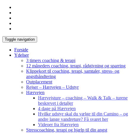
Toggle navigation
Forside
Ydelser
3 timers coaching & terapi
12 måneders coaching, terapi, rådgivning og sparring
Klippekort til coaching, terapi, samtaler, stress- og
angsthåndtering
Outplacement
Rejser – Hærvejen – Udstyr
Hærvejen
Hærvejsture – coaching – Walk & Talk – turene
beskrevet i detaljer
4 dage på Hærvejen
Hvilke udstyr skal du vælge til din Camino – og
andre lange vandreture? Få svaret her
Videoer fra Hærvejen
Stresscoaching, terapi og hjælp til din angst