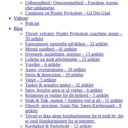
Udbrændthed / Omsorgstræthed – Foredrag, kursus
eller uddannelse
Caminoen og Positiv Psykologi – Gå Dig Glad
Videoer
Podcast
Blog
Trivsel, velvære, Positiv Psykologi, coaching, terapi –
59 artikler
Egenomsorg, personlig udvikling – 32 artikler
Mental sundhed – 41 artikler
Overgreb, gaslighting, grænser – 13 artikler
Ledelse og godt arbejdsmiljø – 23 artikler
Værdier – 6 artikler
Angst, overtænkning – 18 artikler
Stress & depression – 19 artikler
Vaner – 5 artikler
Tanker & negative tanker – 32 artikler
Søvn, hvorfor søvn er så vigtigt – 6 artikler
Relationer er vigtige for dit helbred – 5 artikler
Walk & Talk, motion + fordelen ved at gå – 11 artikler
Filosofi, stoicisme, Anaïs Nin, Søren Kierkegaard – 8
artikler
Trivsel er ikke alene forudsætningen for et godt liv, det
er også forudsætningen for at præstere.
Kærlighed & Parforhold – 12 artikler