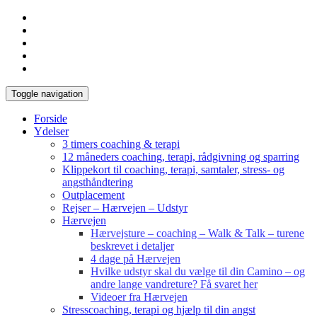
Toggle navigation
Forside
Ydelser
3 timers coaching & terapi
12 måneders coaching, terapi, rådgivning og sparring
Klippekort til coaching, terapi, samtaler, stress- og
angsthåndtering
Outplacement
Rejser – Hærvejen – Udstyr
Hærvejen
Hærvejsture – coaching – Walk & Talk – turene
beskrevet i detaljer
4 dage på Hærvejen
Hvilke udstyr skal du vælge til din Camino – og
andre lange vandreture? Få svaret her
Videoer fra Hærvejen
Stresscoaching, terapi og hjælp til din angst