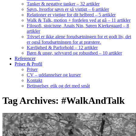
Tanker & negative tanker – 32 artikler
Søvn, hvorfor søvn er så vigtigt – 6 artikler
Relationer er vigtige for dit helbred – 5 artikler
Walk & Talk, motion + fordelen ved at gå – 11 artikler
Filosofi, stoicisme, Anaïs Nin, Søren Kierkegaard – 8
artikler
Trivsel er ikke alene forudsætningen for et godt liv, det
er også forudsætningen for at præstere.
Kærlighed & Parforhold – 12 artikler
Børn & unge, selvværd og robusthed – 10 artikler
Referencer
Priser & Profil
Priser
CV – uddannelser og kurser
Kontakt
Betingelser, etik og det med småt
Tag Archives: #WalkAndTalk