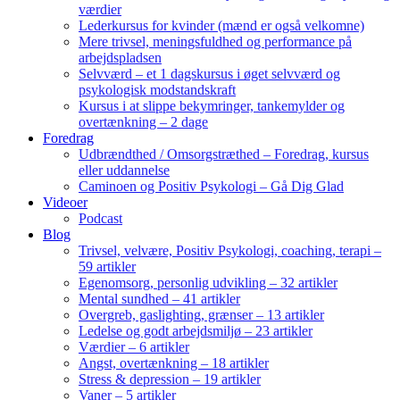
værdier
Lederkursus for kvinder (mænd er også velkomne)
Mere trivsel, meningsfuldhed og performance på
arbejdspladsen
Selvværd – et 1 dagskursus i øget selvværd og
psykologisk modstandskraft
Kursus i at slippe bekymringer, tankemylder og
overtænkning – 2 dage
Foredrag
Udbrændthed / Omsorgstræthed – Foredrag, kursus
eller uddannelse
Caminoen og Positiv Psykologi – Gå Dig Glad
Videoer
Podcast
Blog
Trivsel, velvære, Positiv Psykologi, coaching, terapi –
59 artikler
Egenomsorg, personlig udvikling – 32 artikler
Mental sundhed – 41 artikler
Overgreb, gaslighting, grænser – 13 artikler
Ledelse og godt arbejdsmiljø – 23 artikler
Værdier – 6 artikler
Angst, overtænkning – 18 artikler
Stress & depression – 19 artikler
Vaner – 5 artikler