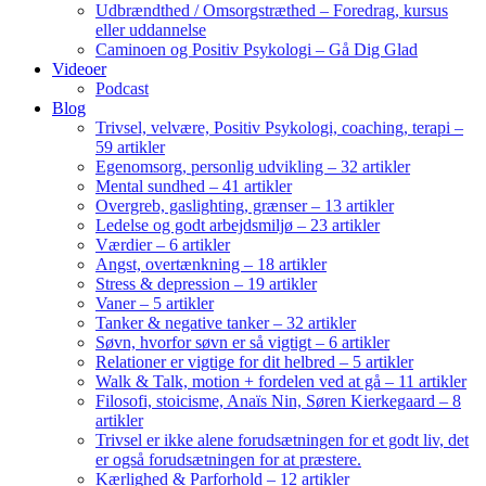
Udbrændthed / Omsorgstræthed – Foredrag, kursus
eller uddannelse
Caminoen og Positiv Psykologi – Gå Dig Glad
Videoer
Podcast
Blog
Trivsel, velvære, Positiv Psykologi, coaching, terapi –
59 artikler
Egenomsorg, personlig udvikling – 32 artikler
Mental sundhed – 41 artikler
Overgreb, gaslighting, grænser – 13 artikler
Ledelse og godt arbejdsmiljø – 23 artikler
Værdier – 6 artikler
Angst, overtænkning – 18 artikler
Stress & depression – 19 artikler
Vaner – 5 artikler
Tanker & negative tanker – 32 artikler
Søvn, hvorfor søvn er så vigtigt – 6 artikler
Relationer er vigtige for dit helbred – 5 artikler
Walk & Talk, motion + fordelen ved at gå – 11 artikler
Filosofi, stoicisme, Anaïs Nin, Søren Kierkegaard – 8
artikler
Trivsel er ikke alene forudsætningen for et godt liv, det
er også forudsætningen for at præstere.
Kærlighed & Parforhold – 12 artikler