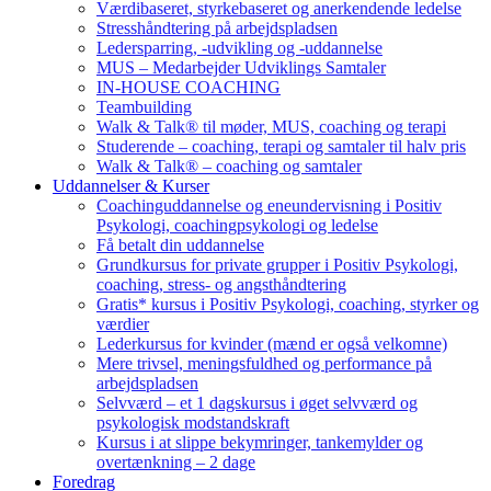
Værdibaseret, styrkebaseret og anerkendende ledelse
Stresshåndtering på arbejdspladsen
Ledersparring, -udvikling og -uddannelse
MUS – Medarbejder Udviklings Samtaler
IN-HOUSE COACHING
Teambuilding
Walk & Talk® til møder, MUS, coaching og terapi
Studerende – coaching, terapi og samtaler til halv pris
Walk & Talk® – coaching og samtaler
Uddannelser & Kurser
Coachinguddannelse og eneundervisning i Positiv
Psykologi, coachingpsykologi og ledelse
Få betalt din uddannelse
Grundkursus for private grupper i Positiv Psykologi,
coaching, stress- og angsthåndtering
Gratis* kursus i Positiv Psykologi, coaching, styrker og
værdier
Lederkursus for kvinder (mænd er også velkomne)
Mere trivsel, meningsfuldhed og performance på
arbejdspladsen
Selvværd – et 1 dagskursus i øget selvværd og
psykologisk modstandskraft
Kursus i at slippe bekymringer, tankemylder og
overtænkning – 2 dage
Foredrag