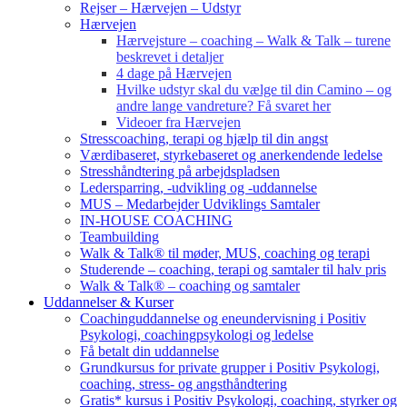
Rejser – Hærvejen – Udstyr
Hærvejen
Hærvejsture – coaching – Walk & Talk – turene
beskrevet i detaljer
4 dage på Hærvejen
Hvilke udstyr skal du vælge til din Camino – og
andre lange vandreture? Få svaret her
Videoer fra Hærvejen
Stresscoaching, terapi og hjælp til din angst
Værdibaseret, styrkebaseret og anerkendende ledelse
Stresshåndtering på arbejdspladsen
Ledersparring, -udvikling og -uddannelse
MUS – Medarbejder Udviklings Samtaler
IN-HOUSE COACHING
Teambuilding
Walk & Talk® til møder, MUS, coaching og terapi
Studerende – coaching, terapi og samtaler til halv pris
Walk & Talk® – coaching og samtaler
Uddannelser & Kurser
Coachinguddannelse og eneundervisning i Positiv
Psykologi, coachingpsykologi og ledelse
Få betalt din uddannelse
Grundkursus for private grupper i Positiv Psykologi,
coaching, stress- og angsthåndtering
Gratis* kursus i Positiv Psykologi, coaching, styrker og