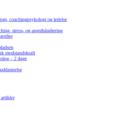
ogi, coachingpsykologi og ledelse
hing, stress- og angsthåndtering
værdier
pladsen
isk modstandskraft
kning – 2 dage
 uddannelse
artikler