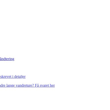
håndtering
krevet i detaljer
dre lange vandreture? Få svaret her