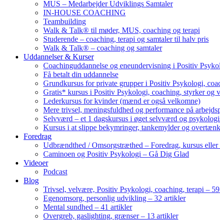
MUS – Medarbejder Udviklings Samtaler
IN-HOUSE COACHING
Teambuilding
Walk & Talk® til møder, MUS, coaching og terapi
Studerende – coaching, terapi og samtaler til halv pris
Walk & Talk® – coaching og samtaler
Uddannelser & Kurser
Coachinguddannelse og eneundervisning i Positiv Psykol
Få betalt din uddannelse
Grundkursus for private grupper i Positiv Psykologi, coac
Gratis* kursus i Positiv Psykologi, coaching, styrker og 
Lederkursus for kvinder (mænd er også velkomne)
Mere trivsel, meningsfuldhed og performance på arbejds
Selvværd – et 1 dagskursus i øget selvværd og psykolog
Kursus i at slippe bekymringer, tankemylder og overtæn
Foredrag
Udbrændthed / Omsorgstræthed – Foredrag, kursus eller
Caminoen og Positiv Psykologi – Gå Dig Glad
Videoer
Podcast
Blog
Trivsel, velvære, Positiv Psykologi, coaching, terapi – 59 
Egenomsorg, personlig udvikling – 32 artikler
Mental sundhed – 41 artikler
Overgreb, gaslighting, grænser – 13 artikler