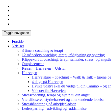
Toggle navigation
Forside
Ydelser
3 timers coaching & terapi
12 måneders coaching, terapi, rådgivning og sparring
Klippekort til coaching, terapi, samtaler, stress- og angst
Outplacement
Rejser – Hærvejen – Udstyr
Hærvejen
Hærvejsture – coaching – Walk & Talk – turene bes
4 dage på Hærvejen
Hvilke udstyr skal du vælge til din Camino – og an
Videoer fra Hærvejen
Stresscoaching, terapi og hjælp til din angst
Værdibaseret, styrkebaseret og anerkendende ledelse
Stresshåndtering på arbejdspladsen
Ledersparring, -udvikling og -uddannelse