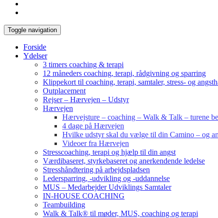
Toggle navigation
Forside
Ydelser
3 timers coaching & terapi
12 måneders coaching, terapi, rådgivning og sparring
Klippekort til coaching, terapi, samtaler, stress- og angst
Outplacement
Rejser – Hærvejen – Udstyr
Hærvejen
Hærvejsture – coaching – Walk & Talk – turene bes
4 dage på Hærvejen
Hvilke udstyr skal du vælge til din Camino – og an
Videoer fra Hærvejen
Stresscoaching, terapi og hjælp til din angst
Værdibaseret, styrkebaseret og anerkendende ledelse
Stresshåndtering på arbejdspladsen
Ledersparring, -udvikling og -uddannelse
MUS – Medarbejder Udviklings Samtaler
IN-HOUSE COACHING
Teambuilding
Walk & Talk® til møder, MUS, coaching og terapi