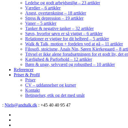
Ledelse og godt arbejdsmiljø – 23 artikler
Værdier – 6 artikler
Angst, overtænkning – 18 artikler
Stress & depression – 19 artikler
Vaner – 5 artikler
Tanker & negative tanker – 32 artikler
Søvn, hvorfor søvn er så vigtigt – 6 artikler
Relationer er vigtige for dit helbred – 5 artikler
Walk & Talk, motion + fordelen ved at gå – 11 artikler
Filosofi, stoicisme, Anaïs Nin, Søren Kierkegaard – 8 art
Trivsel er ikke alene forudsætningen for et godt liv, det 
Kærlighed & Parforhold – 12 artikler
Børn & unge, selvværd og robusthed – 10 artikler
Referencer
Priser & Profil
Priser
CV – uddannelser og kurser
Kontakt
Betingelser, etik og det med småt
:
Niels@andtalk.dk
: +45 40 40 95 47