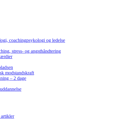
ogi, coachingpsykologi og ledelse
hing, stress- og angsthåndtering
værdier
pladsen
isk modstandskraft
kning – 2 dage
 uddannelse
artikler