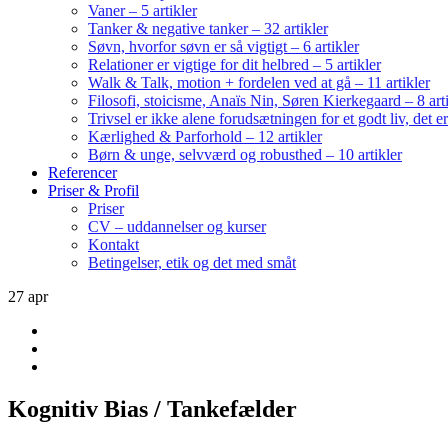
Vaner – 5 artikler
Tanker & negative tanker – 32 artikler
Søvn, hvorfor søvn er så vigtigt – 6 artikler
Relationer er vigtige for dit helbred – 5 artikler
Walk & Talk, motion + fordelen ved at gå – 11 artikler
Filosofi, stoicisme, Anaïs Nin, Søren Kierkegaard – 8 art
Trivsel er ikke alene forudsætningen for et godt liv, det 
Kærlighed & Parforhold – 12 artikler
Børn & unge, selvværd og robusthed – 10 artikler
Referencer
Priser & Profil
Priser
CV – uddannelser og kurser
Kontakt
Betingelser, etik og det med småt
27
apr
Kognitiv Bias / Tankefælder