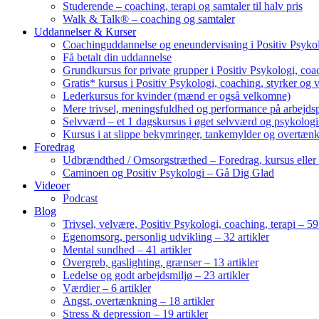
Studerende – coaching, terapi og samtaler til halv pris
Walk & Talk® – coaching og samtaler
Uddannelser & Kurser
Coachinguddannelse og eneundervisning i Positiv Psykol
Få betalt din uddannelse
Grundkursus for private grupper i Positiv Psykologi, coac
Gratis* kursus i Positiv Psykologi, coaching, styrker og 
Lederkursus for kvinder (mænd er også velkomne)
Mere trivsel, meningsfuldhed og performance på arbejds
Selvværd – et 1 dagskursus i øget selvværd og psykolog
Kursus i at slippe bekymringer, tankemylder og overtæn
Foredrag
Udbrændthed / Omsorgstræthed – Foredrag, kursus eller
Caminoen og Positiv Psykologi – Gå Dig Glad
Videoer
Podcast
Blog
Trivsel, velvære, Positiv Psykologi, coaching, terapi – 59 
Egenomsorg, personlig udvikling – 32 artikler
Mental sundhed – 41 artikler
Overgreb, gaslighting, grænser – 13 artikler
Ledelse og godt arbejdsmiljø – 23 artikler
Værdier – 6 artikler
Angst, overtænkning – 18 artikler
Stress & depression – 19 artikler