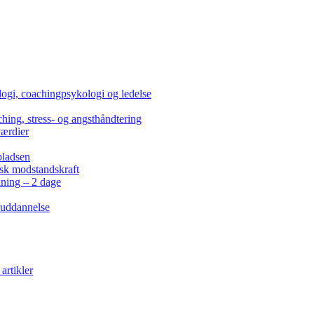
ogi, coachingpsykologi og ledelse
hing, stress- og angsthåndtering
værdier
pladsen
isk modstandskraft
kning – 2 dage
 uddannelse
artikler