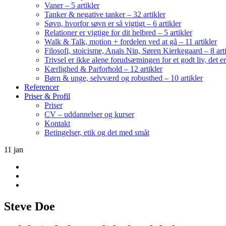
Vaner – 5 artikler
Tanker & negative tanker – 32 artikler
Søvn, hvorfor søvn er så vigtigt – 6 artikler
Relationer er vigtige for dit helbred – 5 artikler
Walk & Talk, motion + fordelen ved at gå – 11 artikler
Filosofi, stoicisme, Anaïs Nin, Søren Kierkegaard – 8 art
Trivsel er ikke alene forudsætningen for et godt liv, det 
Kærlighed & Parforhold – 12 artikler
Børn & unge, selvværd og robusthed – 10 artikler
Referencer
Priser & Profil
Priser
CV – uddannelser og kurser
Kontakt
Betingelser, etik og det med småt
11
jan
Steve Doe