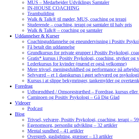
MUS – Medarbejder Udviklings Samtaler
IN-HOUSE COACHING
Teambuilding
Walk & Talk® til møder, MUS, coaching og terapi
Studerende – coaching, terapi og samtaler til halv pris
Walk & Talk® – coaching og samtaler
Uddannelser & Kurser
Coachinguddannelse og eneundervisning i Positiv Psykol
Få betalt din uddannelse
Grundkursus for private grupper i Positiv Psykologi, coac
Gratis* kursus i Positiv Psykologi, coaching, styrker og 
Lederkursus for kvinder (mænd er også velkomne)
Mere trivsel, meningsfuldhed og performance på arbejds
Selvværd – et 1 dagskursus i øget selvværd og psykolog
Kursus i at slippe bekymringer, tankemylder og overtæn
Foredrag
Udbrændthed / Omsorgstræthed – Foredrag, kursus eller
Caminoen og Positiv Psykologi – Gå Dig Glad
Videoer
Podcast
Blog
Trivsel, velvære, Positiv Psykologi, coaching, terapi – 59 
Egenomsorg, personlig udvikling – 32 artikler
Mental sundhed – 41 artikler
Overgreb, gaslighting, grænser – 13 artikler