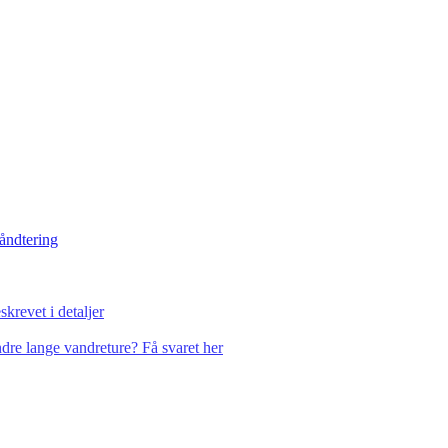
håndtering
krevet i detaljer
dre lange vandreture? Få svaret her