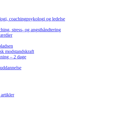
ogi, coachingpsykologi og ledelse
hing, stress- og angsthåndtering
værdier
pladsen
isk modstandskraft
kning – 2 dage
 uddannelse
artikler