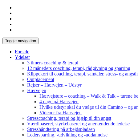
Toggle navigation
Forside
Ydelser
3 timers coaching & terapi
12 måneders coaching, terapi, rådgivning og sparring
Klippekort til coaching, terapi, samtaler, stress- og angst
Outplacement
Rejser – Hærvejen – Udstyr
Hærvejen
Hærvejsture – coaching – Walk & Talk – turene bes
4 dage på Hærvejen
Hvilke udstyr skal du vælge til din Camino – og an
Videoer fra Hærvejen
Stresscoaching, terapi og hjælp til din angst
Værdibaseret, styrkebaseret og anerkendende ledelse
Stresshåndtering på arbejdspladsen
Ledersparring, -udvikling og -uddannelse