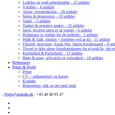
Ledelse og godt arbejdsmiljø – 23 artikler
Værdier – 6 artikler
Angst, overtænkning – 18 artikler
Stress & depression – 19 artikler
Vaner – 5 artikler
Tanker & negative tanker – 32 artikler
Søvn, hvorfor søvn er så vigtigt – 6 artikler
Relationer er vigtige for dit helbred – 5 artikler
Walk & Talk, motion + fordelen ved at gå – 11 artikler
Filosofi, stoicisme, Anaïs Nin, Søren Kierkegaard – 8 art
Trivsel er ikke alene forudsætningen for et godt liv, det 
Kærlighed & Parforhold – 12 artikler
Børn & unge, selvværd og robusthed – 10 artikler
Referencer
Priser & Profil
Priser
CV – uddannelser og kurser
Kontakt
Betingelser, etik og det med småt
:
Niels@andtalk.dk
: +45 40 40 95 47