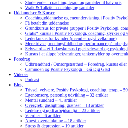
Studerende – coaching, terapi og samtaler til halv pris
Walk & Talk® – coaching og samtaler
Uddannelser & Kurser
Coachinguddannelse og eneundervisning i Positiv Psykol
Få betalt din uddannelse
Grundkursus for private grupper i Positiv Psykologi, coac
Gratis* kursus i Positiv Psykologi, coaching, styrker og 
Lederkursus for kvinder (mænd er også velkomne)
Mere trivsel, meningsfuldhed og performance på arbejds
Selvværd – et 1 dagskursus i øget selvværd og psykolog
Kursus i at slippe bekymringer, tankemylder og overtæn
Foredrag
Udbrændthed / Omsorgstræthed – Foredrag, kursus eller
Caminoen og Positiv Psykologi – Gå Dig Glad
Videoer
Podcast
Blog
Trivsel, velvære, Positiv Psykologi, coaching, terapi – 59 
Egenomsorg, personlig udvikling – 32 artikler
Mental sundhed – 41 artikler
Overgreb, gaslighting, grænser – 13 artikler
Ledelse og godt arbejdsmiljø – 23 artikler
Værdier – 6 artikler
Angst, overtænkning – 18 artikler
Stress & depression – 19 artikler