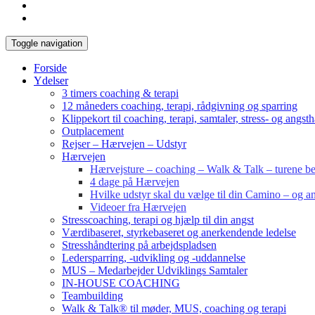
Toggle navigation
Forside
Ydelser
3 timers coaching & terapi
12 måneders coaching, terapi, rådgivning og sparring
Klippekort til coaching, terapi, samtaler, stress- og angst
Outplacement
Rejser – Hærvejen – Udstyr
Hærvejen
Hærvejsture – coaching – Walk & Talk – turene bes
4 dage på Hærvejen
Hvilke udstyr skal du vælge til din Camino – og an
Videoer fra Hærvejen
Stresscoaching, terapi og hjælp til din angst
Værdibaseret, styrkebaseret og anerkendende ledelse
Stresshåndtering på arbejdspladsen
Ledersparring, -udvikling og -uddannelse
MUS – Medarbejder Udviklings Samtaler
IN-HOUSE COACHING
Teambuilding
Walk & Talk® til møder, MUS, coaching og terapi