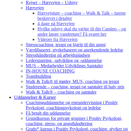
Rejser – Hærvejen – Udstyr
Hærvejen
Hærvejsture – coaching – Walk & Talk – turene
beskrevet i detaljer
4 dage på Hærvejen
Hvilke udstyr skal du vælge til din Camino – og
andre lange vandreture? Få svaret her
Videoer fra Hærvejen
Stresscoaching, terapi og hjælp til din angst
Værdibaseret, styrkebaseret og anerkendende ledelse
Stresshåndtering på arbejdspladsen
Ledersparring, -udvikling og -uddannelse
MUS – Medarbejder Udviklings Samtaler
IN-HOUSE COACHING
Teambuilding
Walk & Talk® til møder, MUS, coaching og terapi
Studerende – coaching, terapi og samtaler til halv pris
Walk & Talk® – coaching og samtaler
Uddannelser & Kurser
Coachinguddannelse og eneundervisning i Positiv
Psykologi, coachingpsykologi og ledelse
Få betalt din uddannelse
Grundkursus for private grupper i Positiv Psykologi,
coaching, stress- og angsthåndtering
Gratis* kursus i Positiv Psykologi, coaching, styrker og