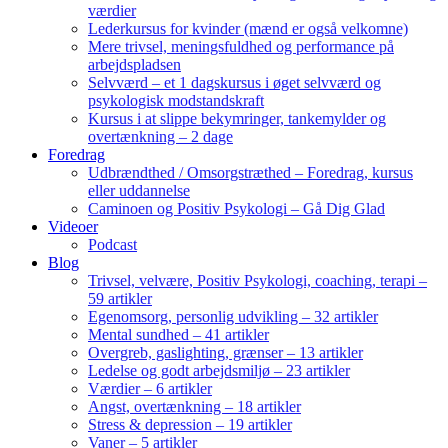
værdier
Lederkursus for kvinder (mænd er også velkomne)
Mere trivsel, meningsfuldhed og performance på
arbejdspladsen
Selvværd – et 1 dagskursus i øget selvværd og
psykologisk modstandskraft
Kursus i at slippe bekymringer, tankemylder og
overtænkning – 2 dage
Foredrag
Udbrændthed / Omsorgstræthed – Foredrag, kursus
eller uddannelse
Caminoen og Positiv Psykologi – Gå Dig Glad
Videoer
Podcast
Blog
Trivsel, velvære, Positiv Psykologi, coaching, terapi –
59 artikler
Egenomsorg, personlig udvikling – 32 artikler
Mental sundhed – 41 artikler
Overgreb, gaslighting, grænser – 13 artikler
Ledelse og godt arbejdsmiljø – 23 artikler
Værdier – 6 artikler
Angst, overtænkning – 18 artikler
Stress & depression – 19 artikler
Vaner – 5 artikler