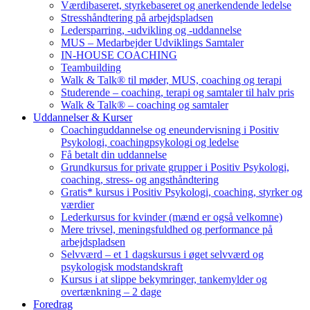
Værdibaseret, styrkebaseret og anerkendende ledelse
Stresshåndtering på arbejdspladsen
Ledersparring, -udvikling og -uddannelse
MUS – Medarbejder Udviklings Samtaler
IN-HOUSE COACHING
Teambuilding
Walk & Talk® til møder, MUS, coaching og terapi
Studerende – coaching, terapi og samtaler til halv pris
Walk & Talk® – coaching og samtaler
Uddannelser & Kurser
Coachinguddannelse og eneundervisning i Positiv
Psykologi, coachingpsykologi og ledelse
Få betalt din uddannelse
Grundkursus for private grupper i Positiv Psykologi,
coaching, stress- og angsthåndtering
Gratis* kursus i Positiv Psykologi, coaching, styrker og
værdier
Lederkursus for kvinder (mænd er også velkomne)
Mere trivsel, meningsfuldhed og performance på
arbejdspladsen
Selvværd – et 1 dagskursus i øget selvværd og
psykologisk modstandskraft
Kursus i at slippe bekymringer, tankemylder og
overtænkning – 2 dage
Foredrag