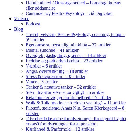
Udbrændthed / Omsorgstræthed – Foredrag, kursus
eller uddannelse
Caminoen og Positiv Psykologi – Gå Dig Glad
Videoer
Podcast
Blog
Trivsel, velvære, Positiv Psykologi, coaching, terapi –
59 artikler
Egenomsorg, personlig udvikling – 32 artikler
Mental sundhed – 41 artikler
Overgreb, gaslighting, grænser – 13 artikler
Ledelse og godt arbejdsmiljø – 23 artikler
Værdier – 6 artikler
Angst, overtænkning – 18 artikler
Stress & depression – 19 artikler
Vaner – 5 artikler
Tanker & negative tanker – 32 artikler
Søvn, hvorfor søvn er så vigtigt – 6 artikler
Relationer er vigtige for dit helbred – 5 artikler
Walk & Talk, motion + fordelen ved at gå – 11 artikler
Filosofi, stoicisme, Anaïs Nin, Søren Kierkegaard – 8
artikler
Trivsel er ikke alene forudsætningen for et godt liv, det
er også forudsætningen for at præstere.
Kærlighed & Parforhold – 12 artikler