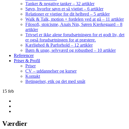
Tanker & negative tanker – 32 artikler
Søvn, hvorfor søvn er så vigtigt – 6 artikler
Relationer er vigtige for dit helbred – 5 artikler
Walk & Talk, motion + fordelen ved at gå – 11 artikler
Filosofi, stoicisme, Anaïs Nin, Søren Kierkegaard – 8
artikler
Trivsel er ikke alene forudsætningen for et godt liv, det
er også forudsætningen for at præstere.
Kærlighed & Parforhold – 12 artikler
Børn & unge, selvværd og robusthed – 10 artikler
Referencer
Priser & Profil
Priser
CV – uddannelser og kurser
Kontakt
Betingelser, etik og det med småt
15
feb
Værdier