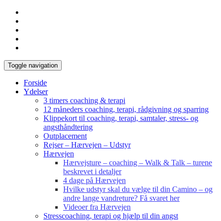
Toggle navigation
Forside
Ydelser
3 timers coaching & terapi
12 måneders coaching, terapi, rådgivning og sparring
Klippekort til coaching, terapi, samtaler, stress- og
angsthåndtering
Outplacement
Rejser – Hærvejen – Udstyr
Hærvejen
Hærvejsture – coaching – Walk & Talk – turene
beskrevet i detaljer
4 dage på Hærvejen
Hvilke udstyr skal du vælge til din Camino – og
andre lange vandreture? Få svaret her
Videoer fra Hærvejen
Stresscoaching, terapi og hjælp til din angst