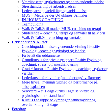
Værdibaseret, styrkebaseret og anerkendende ledelse
Stresshåndtering på arbejdspladsen
Ledersparring, -udvikling og -uddannelse
MUS – Medarbejder Udviklings Samtaler
IN-HOUSE COACHING
Teambuilding
Walk & Talk® til møder, MUS, coaching og terapi
Studerende – coaching, terapi og samtaler til halv pris
Walk & Talk® – coaching og samtaler
Uddannelser & Kurser
Coachinguddannelse og eneundervisning i Positiv
Psykologi, coachingpsykologi og ledelse
Få betalt din uddannelse
Grundkursus for private grupper i Positiv Psykologi,
coaching, stress- og angsthåndtering
Gratis* kursus i Positiv Psykologi, coaching, styrker og
værdier
Lederkursus for kvinder (mænd er også velkomne)
Mere trivsel, meningsfuldhed og performance på
arbejdspladsen
Selvværd – et 1 dagskursus i øget selvværd og
psykologisk modstandskraft
Kursus i at slippe bekymringer, tankemylder og
overtænkning – 2 dage
Foredrag