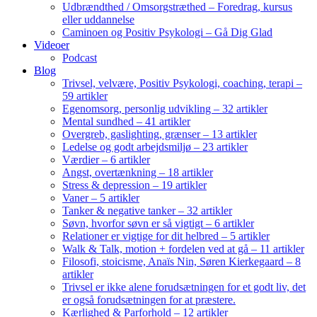
Udbrændthed / Omsorgstræthed – Foredrag, kursus
eller uddannelse
Caminoen og Positiv Psykologi – Gå Dig Glad
Videoer
Podcast
Blog
Trivsel, velvære, Positiv Psykologi, coaching, terapi –
59 artikler
Egenomsorg, personlig udvikling – 32 artikler
Mental sundhed – 41 artikler
Overgreb, gaslighting, grænser – 13 artikler
Ledelse og godt arbejdsmiljø – 23 artikler
Værdier – 6 artikler
Angst, overtænkning – 18 artikler
Stress & depression – 19 artikler
Vaner – 5 artikler
Tanker & negative tanker – 32 artikler
Søvn, hvorfor søvn er så vigtigt – 6 artikler
Relationer er vigtige for dit helbred – 5 artikler
Walk & Talk, motion + fordelen ved at gå – 11 artikler
Filosofi, stoicisme, Anaïs Nin, Søren Kierkegaard – 8
artikler
Trivsel er ikke alene forudsætningen for et godt liv, det
er også forudsætningen for at præstere.
Kærlighed & Parforhold – 12 artikler