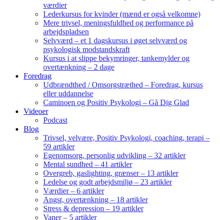
værdier
Lederkursus for kvinder (mænd er også velkomne)
Mere trivsel, meningsfuldhed og performance på
arbejdspladsen
Selvværd – et 1 dagskursus i øget selvværd og
psykologisk modstandskraft
Kursus i at slippe bekymringer, tankemylder og
overtænkning – 2 dage
Foredrag
Udbrændthed / Omsorgstræthed – Foredrag, kursus
eller uddannelse
Caminoen og Positiv Psykologi – Gå Dig Glad
Videoer
Podcast
Blog
Trivsel, velvære, Positiv Psykologi, coaching, terapi –
59 artikler
Egenomsorg, personlig udvikling – 32 artikler
Mental sundhed – 41 artikler
Overgreb, gaslighting, grænser – 13 artikler
Ledelse og godt arbejdsmiljø – 23 artikler
Værdier – 6 artikler
Angst, overtænkning – 18 artikler
Stress & depression – 19 artikler
Vaner – 5 artikler