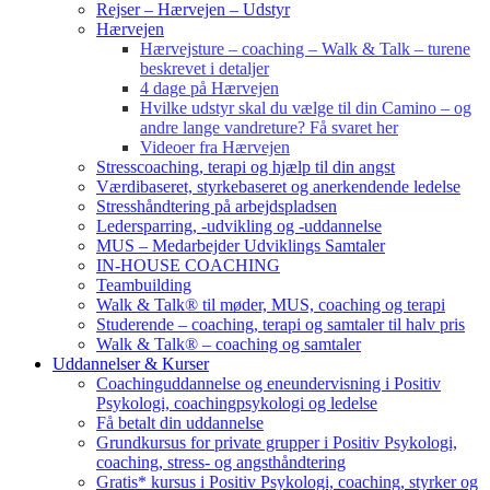
Rejser – Hærvejen – Udstyr
Hærvejen
Hærvejsture – coaching – Walk & Talk – turene
beskrevet i detaljer
4 dage på Hærvejen
Hvilke udstyr skal du vælge til din Camino – og
andre lange vandreture? Få svaret her
Videoer fra Hærvejen
Stresscoaching, terapi og hjælp til din angst
Værdibaseret, styrkebaseret og anerkendende ledelse
Stresshåndtering på arbejdspladsen
Ledersparring, -udvikling og -uddannelse
MUS – Medarbejder Udviklings Samtaler
IN-HOUSE COACHING
Teambuilding
Walk & Talk® til møder, MUS, coaching og terapi
Studerende – coaching, terapi og samtaler til halv pris
Walk & Talk® – coaching og samtaler
Uddannelser & Kurser
Coachinguddannelse og eneundervisning i Positiv
Psykologi, coachingpsykologi og ledelse
Få betalt din uddannelse
Grundkursus for private grupper i Positiv Psykologi,
coaching, stress- og angsthåndtering
Gratis* kursus i Positiv Psykologi, coaching, styrker og