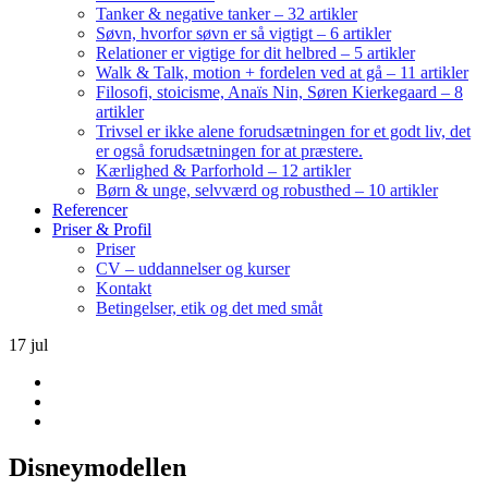
Tanker & negative tanker – 32 artikler
Søvn, hvorfor søvn er så vigtigt – 6 artikler
Relationer er vigtige for dit helbred – 5 artikler
Walk & Talk, motion + fordelen ved at gå – 11 artikler
Filosofi, stoicisme, Anaïs Nin, Søren Kierkegaard – 8
artikler
Trivsel er ikke alene forudsætningen for et godt liv, det
er også forudsætningen for at præstere.
Kærlighed & Parforhold – 12 artikler
Børn & unge, selvværd og robusthed – 10 artikler
Referencer
Priser & Profil
Priser
CV – uddannelser og kurser
Kontakt
Betingelser, etik og det med småt
17
jul
Disneymodellen