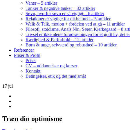
Vaner – 5 artikler
Tanker & negative tanker – 32 artikler
Søvn, hvorfor søvn er så vigtigt – 6 artikler
Relationer er vigtige for dit helbred – 5 artikler
Walk & Talk, motion + fordelen ved at gå – 11 artikler
Filosofi, stoicisme, Anaïs Nin, Søren Kierkegaard – 8 art
Trivsel er ikke alene forudsætningen for et godt liv, det 
Kærlighed & Parforhold – 12 artikler
Børn & unge, selvværd og robusthed – 10 artikler
Referencer
Priser & Profil
Priser
CV – uddannelser og kurser
Kontakt
Betingelser, etik og det med småt
17
jul
Træn din optimisme