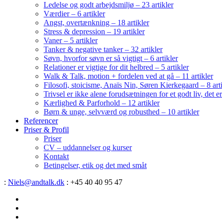
Ledelse og godt arbejdsmiljø – 23 artikler
Værdier – 6 artikler
Angst, overtænkning – 18 artikler
Stress & depression – 19 artikler
Vaner – 5 artikler
Tanker & negative tanker – 32 artikler
Søvn, hvorfor søvn er så vigtigt – 6 artikler
Relationer er vigtige for dit helbred – 5 artikler
Walk & Talk, motion + fordelen ved at gå – 11 artikler
Filosofi, stoicisme, Anaïs Nin, Søren Kierkegaard – 8 art
Trivsel er ikke alene forudsætningen for et godt liv, det 
Kærlighed & Parforhold – 12 artikler
Børn & unge, selvværd og robusthed – 10 artikler
Referencer
Priser & Profil
Priser
CV – uddannelser og kurser
Kontakt
Betingelser, etik og det med småt
:
Niels@andtalk.dk
: +45 40 40 95 47