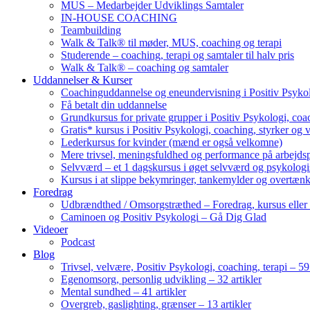
MUS – Medarbejder Udviklings Samtaler
IN-HOUSE COACHING
Teambuilding
Walk & Talk® til møder, MUS, coaching og terapi
Studerende – coaching, terapi og samtaler til halv pris
Walk & Talk® – coaching og samtaler
Uddannelser & Kurser
Coachinguddannelse og eneundervisning i Positiv Psykol
Få betalt din uddannelse
Grundkursus for private grupper i Positiv Psykologi, coac
Gratis* kursus i Positiv Psykologi, coaching, styrker og 
Lederkursus for kvinder (mænd er også velkomne)
Mere trivsel, meningsfuldhed og performance på arbejds
Selvværd – et 1 dagskursus i øget selvværd og psykolog
Kursus i at slippe bekymringer, tankemylder og overtæn
Foredrag
Udbrændthed / Omsorgstræthed – Foredrag, kursus eller
Caminoen og Positiv Psykologi – Gå Dig Glad
Videoer
Podcast
Blog
Trivsel, velvære, Positiv Psykologi, coaching, terapi – 59 
Egenomsorg, personlig udvikling – 32 artikler
Mental sundhed – 41 artikler
Overgreb, gaslighting, grænser – 13 artikler