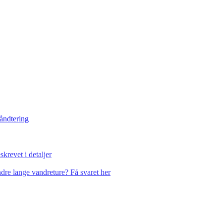
håndtering
krevet i detaljer
dre lange vandreture? Få svaret her