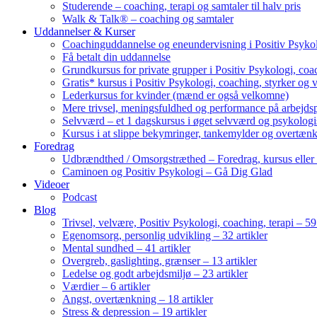
Studerende – coaching, terapi og samtaler til halv pris
Walk & Talk® – coaching og samtaler
Uddannelser & Kurser
Coachinguddannelse og eneundervisning i Positiv Psykol
Få betalt din uddannelse
Grundkursus for private grupper i Positiv Psykologi, coac
Gratis* kursus i Positiv Psykologi, coaching, styrker og 
Lederkursus for kvinder (mænd er også velkomne)
Mere trivsel, meningsfuldhed og performance på arbejds
Selvværd – et 1 dagskursus i øget selvværd og psykolog
Kursus i at slippe bekymringer, tankemylder og overtæn
Foredrag
Udbrændthed / Omsorgstræthed – Foredrag, kursus eller
Caminoen og Positiv Psykologi – Gå Dig Glad
Videoer
Podcast
Blog
Trivsel, velvære, Positiv Psykologi, coaching, terapi – 59 
Egenomsorg, personlig udvikling – 32 artikler
Mental sundhed – 41 artikler
Overgreb, gaslighting, grænser – 13 artikler
Ledelse og godt arbejdsmiljø – 23 artikler
Værdier – 6 artikler
Angst, overtænkning – 18 artikler
Stress & depression – 19 artikler