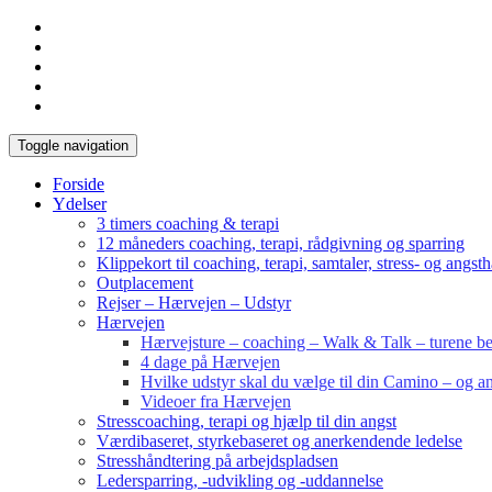
Toggle navigation
Forside
Ydelser
3 timers coaching & terapi
12 måneders coaching, terapi, rådgivning og sparring
Klippekort til coaching, terapi, samtaler, stress- og angst
Outplacement
Rejser – Hærvejen – Udstyr
Hærvejen
Hærvejsture – coaching – Walk & Talk – turene bes
4 dage på Hærvejen
Hvilke udstyr skal du vælge til din Camino – og an
Videoer fra Hærvejen
Stresscoaching, terapi og hjælp til din angst
Værdibaseret, styrkebaseret og anerkendende ledelse
Stresshåndtering på arbejdspladsen
Ledersparring, -udvikling og -uddannelse