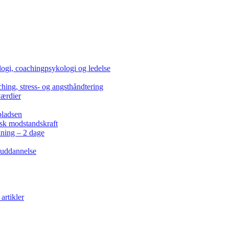
ogi, coachingpsykologi og ledelse
hing, stress- og angsthåndtering
værdier
pladsen
isk modstandskraft
kning – 2 dage
 uddannelse
artikler