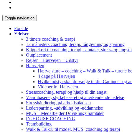
Toggle navigation
Forside
Ydelser
3 timers coaching & terapi
12 måneders coaching, terapi, rådgivning og sparring
Klippekort til coaching, terapi, samtaler, stress- og angst
Outplacement
Rejser – Hærvejen – Udstyr
Hærvejen
Hærvejsture – coaching – Walk & Talk – turene bes
4 dage på Hærvejen
Hvilke udstyr skal du vælge til din Camino – og an
Videoer fra Hærvejen
Stresscoaching, terapi og hjælp til din angst
Værdibaseret, styrkebaseret og anerkendende ledelse
Stresshåndtering på arbejdspladsen
Ledersparring, -udvikling og -uddannelse
MUS – Medarbejder Udviklings Samtaler
IN-HOUSE COACHING
Teambuilding
Walk & Talk® til møder, MUS, coaching og terapi