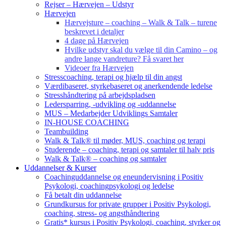
Rejser – Hærvejen – Udstyr
Hærvejen
Hærvejsture – coaching – Walk & Talk – turene
beskrevet i detaljer
4 dage på Hærvejen
Hvilke udstyr skal du vælge til din Camino – og
andre lange vandreture? Få svaret her
Videoer fra Hærvejen
Stresscoaching, terapi og hjælp til din angst
Værdibaseret, styrkebaseret og anerkendende ledelse
Stresshåndtering på arbejdspladsen
Ledersparring, -udvikling og -uddannelse
MUS – Medarbejder Udviklings Samtaler
IN-HOUSE COACHING
Teambuilding
Walk & Talk® til møder, MUS, coaching og terapi
Studerende – coaching, terapi og samtaler til halv pris
Walk & Talk® – coaching og samtaler
Uddannelser & Kurser
Coachinguddannelse og eneundervisning i Positiv
Psykologi, coachingpsykologi og ledelse
Få betalt din uddannelse
Grundkursus for private grupper i Positiv Psykologi,
coaching, stress- og angsthåndtering
Gratis* kursus i Positiv Psykologi, coaching, styrker og