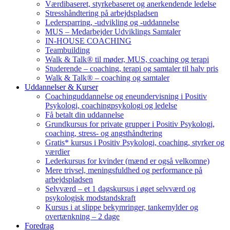
Værdibaseret, styrkebaseret og anerkendende ledelse
Stresshåndtering på arbejdspladsen
Ledersparring, -udvikling og -uddannelse
MUS – Medarbejder Udviklings Samtaler
IN-HOUSE COACHING
Teambuilding
Walk & Talk® til møder, MUS, coaching og terapi
Studerende – coaching, terapi og samtaler til halv pris
Walk & Talk® – coaching og samtaler
Uddannelser & Kurser
Coachinguddannelse og eneundervisning i Positiv
Psykologi, coachingpsykologi og ledelse
Få betalt din uddannelse
Grundkursus for private grupper i Positiv Psykologi,
coaching, stress- og angsthåndtering
Gratis* kursus i Positiv Psykologi, coaching, styrker og
værdier
Lederkursus for kvinder (mænd er også velkomne)
Mere trivsel, meningsfuldhed og performance på
arbejdspladsen
Selvværd – et 1 dagskursus i øget selvværd og
psykologisk modstandskraft
Kursus i at slippe bekymringer, tankemylder og
overtænkning – 2 dage
Foredrag