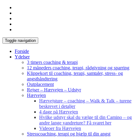
Toggle navigation
Forside
Ydelser
3 timers coaching & terapi
12 måneders coaching, terapi, rådgivning og sparring
Klippekort til coaching, terapi, samtaler, stress- og
angsthåndtering
Outplacement
Rejser – Hærvejen – Udstyr
Hærvejen
Hærvejsture – coaching – Walk & Talk – turene
beskrevet i detaljer
4 dage på Hærvejen
Hvilke udstyr skal du vælge til din Camino – og
andre lange vandreture? Få svaret her
Videoer fra Hærvejen
Stresscoaching, terapi og hjælp til din angst