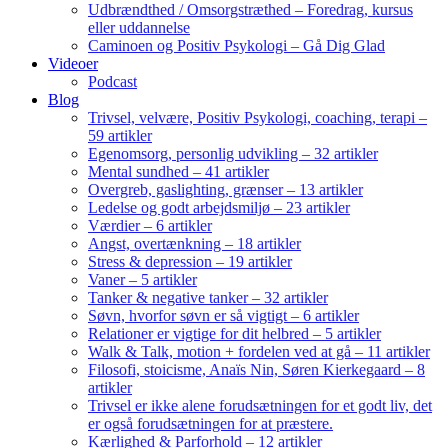
Udbrændthed / Omsorgstræthed – Foredrag, kursus
eller uddannelse
Caminoen og Positiv Psykologi – Gå Dig Glad
Videoer
Podcast
Blog
Trivsel, velvære, Positiv Psykologi, coaching, terapi –
59 artikler
Egenomsorg, personlig udvikling – 32 artikler
Mental sundhed – 41 artikler
Overgreb, gaslighting, grænser – 13 artikler
Ledelse og godt arbejdsmiljø – 23 artikler
Værdier – 6 artikler
Angst, overtænkning – 18 artikler
Stress & depression – 19 artikler
Vaner – 5 artikler
Tanker & negative tanker – 32 artikler
Søvn, hvorfor søvn er så vigtigt – 6 artikler
Relationer er vigtige for dit helbred – 5 artikler
Walk & Talk, motion + fordelen ved at gå – 11 artikler
Filosofi, stoicisme, Anaïs Nin, Søren Kierkegaard – 8
artikler
Trivsel er ikke alene forudsætningen for et godt liv, det
er også forudsætningen for at præstere.
Kærlighed & Parforhold – 12 artikler