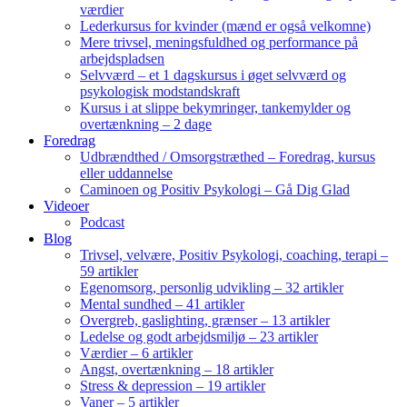
værdier
Lederkursus for kvinder (mænd er også velkomne)
Mere trivsel, meningsfuldhed og performance på
arbejdspladsen
Selvværd – et 1 dagskursus i øget selvværd og
psykologisk modstandskraft
Kursus i at slippe bekymringer, tankemylder og
overtænkning – 2 dage
Foredrag
Udbrændthed / Omsorgstræthed – Foredrag, kursus
eller uddannelse
Caminoen og Positiv Psykologi – Gå Dig Glad
Videoer
Podcast
Blog
Trivsel, velvære, Positiv Psykologi, coaching, terapi –
59 artikler
Egenomsorg, personlig udvikling – 32 artikler
Mental sundhed – 41 artikler
Overgreb, gaslighting, grænser – 13 artikler
Ledelse og godt arbejdsmiljø – 23 artikler
Værdier – 6 artikler
Angst, overtænkning – 18 artikler
Stress & depression – 19 artikler
Vaner – 5 artikler