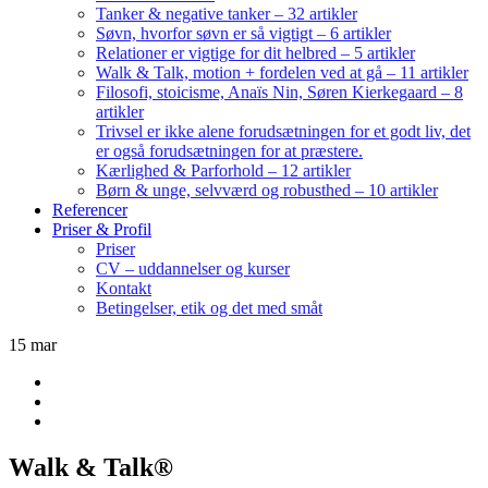
Tanker & negative tanker – 32 artikler
Søvn, hvorfor søvn er så vigtigt – 6 artikler
Relationer er vigtige for dit helbred – 5 artikler
Walk & Talk, motion + fordelen ved at gå – 11 artikler
Filosofi, stoicisme, Anaïs Nin, Søren Kierkegaard – 8
artikler
Trivsel er ikke alene forudsætningen for et godt liv, det
er også forudsætningen for at præstere.
Kærlighed & Parforhold – 12 artikler
Børn & unge, selvværd og robusthed – 10 artikler
Referencer
Priser & Profil
Priser
CV – uddannelser og kurser
Kontakt
Betingelser, etik og det med småt
15
mar
Walk & Talk®