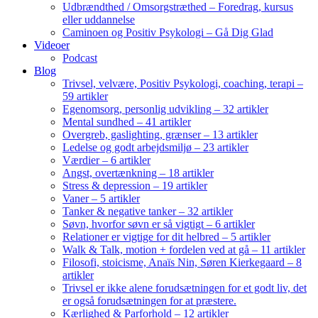
Udbrændthed / Omsorgstræthed – Foredrag, kursus
eller uddannelse
Caminoen og Positiv Psykologi – Gå Dig Glad
Videoer
Podcast
Blog
Trivsel, velvære, Positiv Psykologi, coaching, terapi –
59 artikler
Egenomsorg, personlig udvikling – 32 artikler
Mental sundhed – 41 artikler
Overgreb, gaslighting, grænser – 13 artikler
Ledelse og godt arbejdsmiljø – 23 artikler
Værdier – 6 artikler
Angst, overtænkning – 18 artikler
Stress & depression – 19 artikler
Vaner – 5 artikler
Tanker & negative tanker – 32 artikler
Søvn, hvorfor søvn er så vigtigt – 6 artikler
Relationer er vigtige for dit helbred – 5 artikler
Walk & Talk, motion + fordelen ved at gå – 11 artikler
Filosofi, stoicisme, Anaïs Nin, Søren Kierkegaard – 8
artikler
Trivsel er ikke alene forudsætningen for et godt liv, det
er også forudsætningen for at præstere.
Kærlighed & Parforhold – 12 artikler