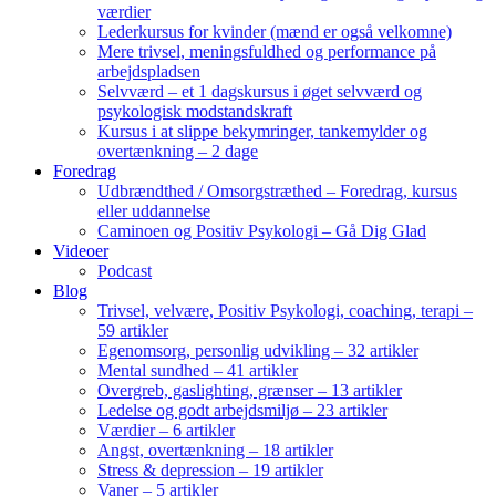
værdier
Lederkursus for kvinder (mænd er også velkomne)
Mere trivsel, meningsfuldhed og performance på
arbejdspladsen
Selvværd – et 1 dagskursus i øget selvværd og
psykologisk modstandskraft
Kursus i at slippe bekymringer, tankemylder og
overtænkning – 2 dage
Foredrag
Udbrændthed / Omsorgstræthed – Foredrag, kursus
eller uddannelse
Caminoen og Positiv Psykologi – Gå Dig Glad
Videoer
Podcast
Blog
Trivsel, velvære, Positiv Psykologi, coaching, terapi –
59 artikler
Egenomsorg, personlig udvikling – 32 artikler
Mental sundhed – 41 artikler
Overgreb, gaslighting, grænser – 13 artikler
Ledelse og godt arbejdsmiljø – 23 artikler
Værdier – 6 artikler
Angst, overtænkning – 18 artikler
Stress & depression – 19 artikler
Vaner – 5 artikler