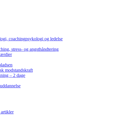
ogi, coachingpsykologi og ledelse
hing, stress- og angsthåndtering
værdier
pladsen
isk modstandskraft
kning – 2 dage
 uddannelse
artikler