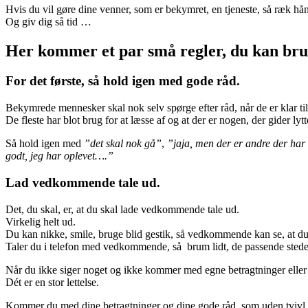
Hvis du vil gøre dine venner, som er bekymret, en tjeneste, så ræk h
Og giv dig så tid …
Her kommer et par små regler, du kan brug
For det første, så hold igen med gode råd.
Bekymrede mennesker skal nok selv spørge efter råd, når de er klar til
De fleste har blot brug for at læsse af og at der er nogen, der gider 
Så hold igen med
”det skal nok gå”
,
”jaja, men der er andre der har 
godt, jeg har oplevet….”
Lad vedkommende tale ud.
Det, du skal, er, at du skal lade vedkommende tale ud.
Virkelig helt ud.
Du kan nikke, smile, bruge blid gestik, så vedkommende kan se, at d
Taler du i telefon med vedkommende, så brum lidt, de passende stede
Når du ikke siger noget og ikke kommer med egne betragtninger eller kli
Dét er en stor lettelse.
Kommer du med dine betragtninger og dine gode råd, som uden tvivl er 