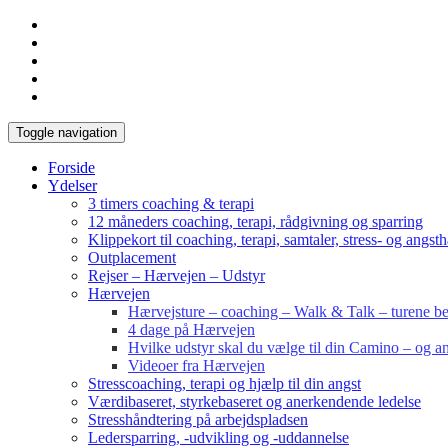
Toggle navigation
Forside
Ydelser
3 timers coaching & terapi
12 måneders coaching, terapi, rådgivning og sparring
Klippekort til coaching, terapi, samtaler, stress- og angst
Outplacement
Rejser – Hærvejen – Udstyr
Hærvejen
Hærvejsture – coaching – Walk & Talk – turene bes
4 dage på Hærvejen
Hvilke udstyr skal du vælge til din Camino – og an
Videoer fra Hærvejen
Stresscoaching, terapi og hjælp til din angst
Værdibaseret, styrkebaseret og anerkendende ledelse
Stresshåndtering på arbejdspladsen
Ledersparring, -udvikling og -uddannelse