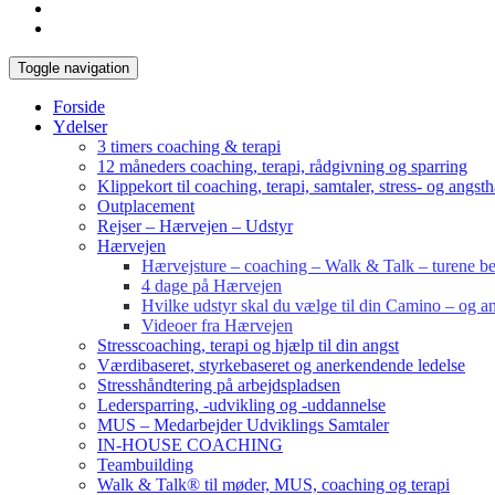
Toggle navigation
Forside
Ydelser
3 timers coaching & terapi
12 måneders coaching, terapi, rådgivning og sparring
Klippekort til coaching, terapi, samtaler, stress- og angst
Outplacement
Rejser – Hærvejen – Udstyr
Hærvejen
Hærvejsture – coaching – Walk & Talk – turene bes
4 dage på Hærvejen
Hvilke udstyr skal du vælge til din Camino – og an
Videoer fra Hærvejen
Stresscoaching, terapi og hjælp til din angst
Værdibaseret, styrkebaseret og anerkendende ledelse
Stresshåndtering på arbejdspladsen
Ledersparring, -udvikling og -uddannelse
MUS – Medarbejder Udviklings Samtaler
IN-HOUSE COACHING
Teambuilding
Walk & Talk® til møder, MUS, coaching og terapi