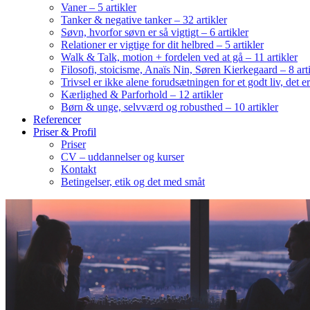
Vaner – 5 artikler
Tanker & negative tanker – 32 artikler
Søvn, hvorfor søvn er så vigtigt – 6 artikler
Relationer er vigtige for dit helbred – 5 artikler
Walk & Talk, motion + fordelen ved at gå – 11 artikler
Filosofi, stoicisme, Anaïs Nin, Søren Kierkegaard – 8 art
Trivsel er ikke alene forudsætningen for et godt liv, det 
Kærlighed & Parforhold – 12 artikler
Børn & unge, selvværd og robusthed – 10 artikler
Referencer
Priser & Profil
Priser
CV – uddannelser og kurser
Kontakt
Betingelser, etik og det med småt