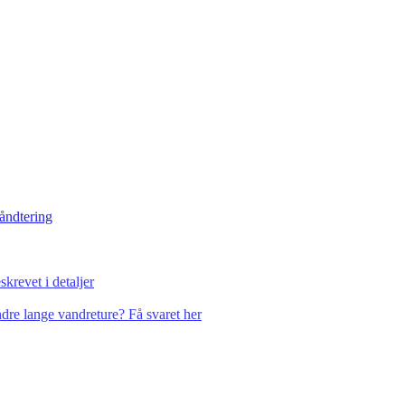
håndtering
krevet i detaljer
dre lange vandreture? Få svaret her