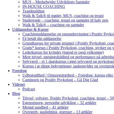
MUS – Medarbejder Udviklings Samtaler
IN-HOUSE COACHING
Teambuilding
Walk & Talk® til møder, MUS, coaching og terapi
Studerende – coaching, terapi og samtaler til halv pris
Walk & Talk® – coaching og samtaler
Uddannelser & Kurser
Coachinguddannelse og eneundervisning i Positiv Psykol
Få betalt din uddannelse
Grundkursus for private grupper i Positiv Psykologi, coac
Gratis* kursus i Positiv Psykologi, coaching, styrker og 
Lederkursus for kvinder (mænd er også velkomne)
Mere trivsel, meningsfuldhed og performance på arbejds
Selvværd – et 1 dagskursus i øget selvværd og psykolog
Kursus i at slippe bekymringer, tankemylder og overtæn
Foredrag
Udbrændthed / Omsorgstræthed – Foredrag, kursus eller
Caminoen og Positiv Psykologi – Gå Dig Glad
Videoer
Podcast
Blog
Trivsel, velvære, Positiv Psykologi, coaching, terapi – 59 
Egenomsorg, personlig udvikling – 32 artikler
Mental sundhed – 41 artikler
Overgreb, gaslighting, grænser – 13 artikler