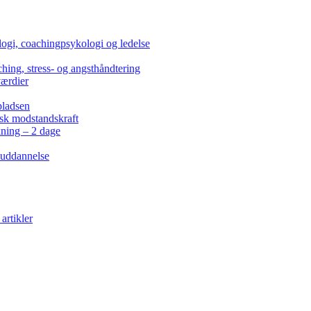
ogi, coachingpsykologi og ledelse
hing, stress- og angsthåndtering
værdier
pladsen
isk modstandskraft
kning – 2 dage
 uddannelse
artikler