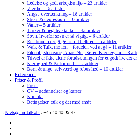
Ledelse og godt arbejdsmiljø – 23 artikler
Værdier – 6 artikler
Angst, overtænkning – 18 artikler
Stress & depression – 19 artikler
Vaner – 5 artikler
Tanker & negative tanker – 32 artikler
Søvn, hvorfor søvn er så vigtigt – 6 artikler
Relationer er vigtige for dit helbred – 5 artikler
Walk & Talk, motion + fordelen ved at gå – 11 artikler
Filosofi, stoicisme, Anaïs Nin, Søren Kierkegaard – 8 art
Trivsel er ikke alene forudsætningen for et godt liv, det 
Kærlighed & Parforhold – 12 artikler
Børn & unge, selvværd og robusthed – 10 artikler
Referencer
Priser & Profil
Priser
CV – uddannelser og kurser
Kontakt
Betingelser, etik og det med småt
:
Niels@andtalk.dk
: +45 40 40 95 47