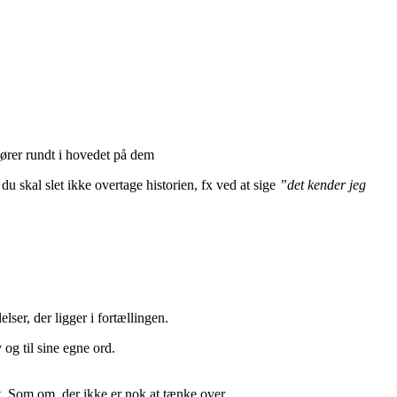
 kører rundt i hovedet på dem
du skal slet ikke overtage historien, fx ved at sige
”det kender jeg
elser, der ligger i fortællingen.
 og til sine egne ord.
t. Som om, der ikke er nok at tænke over.