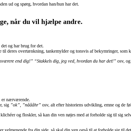
ånden ud og spørg, hvordan han/hun har det.
e, når du vil hjælpe andre.
 det og har brug for det.
lytte til deres overtænkning, tankemylder og tonsvis af bekymringer, som
sværere end dig!” “Stakkels dig, jeg ved, hvordan du har det!”
osv, og 
u er nærværende.
r, sig
”ok”, ”nåååhr”
osv, alt efter historiens udvikling, emne og de føl
chéer og floskler, så kan din ven nøjes med at forholde sig til sig selv
velmenende fra din side, så skal din ven også til at forholde sig til de