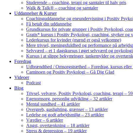
Studerende – coaching, terapi og samtaler til halv pris
Walk & Talk® – coaching og samtaler
Uddannelser & Kurser
Coachinguddannelse og eneundervisning i Positiv Psykol
Få betalt din uddannelse
Grundkursus for private grupper i Positiv Psykologi, coac
Gratis* kursus i Positiv Psykologi, coaching, styrker og 
Lederkursus for kvinder (mænd er også velkomne)
Mere trivsel, meningsfuldhed og performance på arbejds
Selvværd – et 1 dagskursus i øget selvværd og psykolog
Kursus i at slippe bekymringer, tankemylder og overtæn
Foredrag
Udbrændthed / Omsorgstræthed – Foredrag, kursus eller
Caminoen og Positiv Psykologi – Gå Dig Glad
Videoer
Podcast
Blog
Trivsel, velvære, Positiv Psykologi, coaching, terapi – 59 
Egenomsorg, personlig udvikling – 32 artikler
Mental sundhed – 41 artikler
Overgreb, gaslighting, grænser – 13 artikler
Ledelse og godt arbejdsmiljø – 23 artikler
Værdier – 6 artikler
Angst, overtænkning – 18 artikler
Stress & depression – 19 artikler