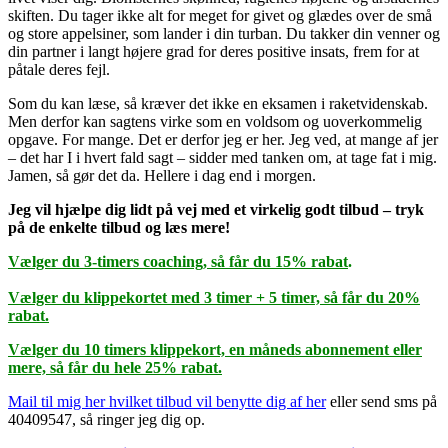
skiften. Du tager ikke alt for meget for givet og glædes over de små
og store appelsiner, som lander i din turban. Du takker din venner og
din partner i langt højere grad for deres positive insats, frem for at
påtale deres fejl.
Som du kan læse, så kræver det ikke en eksamen i raketvidenskab.
Men derfor kan sagtens virke som en voldsom og uoverkommelig
opgave. For mange. Det er derfor jeg er her. Jeg ved, at mange af jer
– det har I i hvert fald sagt – sidder med tanken om, at tage fat i mig.
Jamen, så gør det da. Hellere i dag end i morgen.
Jeg vil hjælpe dig lidt på vej med et virkelig godt tilbud – tryk
på de enkelte tilbud og læs mere!
Vælger du 3-timers coaching, så får du 15% rabat
.
Vælger du klippekortet med 3 timer + 5 timer, så får du 20%
rabat.
Vælger du 10 timers klippekort, en måneds abonnement eller
mere, så får du hele 25% rabat.
Mail til mig her hvilket tilbud vil benytte dig af her
eller send sms på
40409547, så ringer jeg dig op.