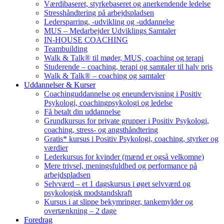
Værdibaseret, styrkebaseret og anerkendende ledelse
Stresshåndtering på arbejdspladsen
Ledersparring, -udvikling og -uddannelse
MUS – Medarbejder Udviklings Samtaler
IN-HOUSE COACHING
Teambuilding
Walk & Talk® til møder, MUS, coaching og terapi
Studerende – coaching, terapi og samtaler til halv pris
Walk & Talk® – coaching og samtaler
Uddannelser & Kurser
Coachinguddannelse og eneundervisning i Positiv
Psykologi, coachingpsykologi og ledelse
Få betalt din uddannelse
Grundkursus for private grupper i Positiv Psykologi,
coaching, stress- og angsthåndtering
Gratis* kursus i Positiv Psykologi, coaching, styrker og
værdier
Lederkursus for kvinder (mænd er også velkomne)
Mere trivsel, meningsfuldhed og performance på
arbejdspladsen
Selvværd – et 1 dagskursus i øget selvværd og
psykologisk modstandskraft
Kursus i at slippe bekymringer, tankemylder og
overtænkning – 2 dage
Foredrag