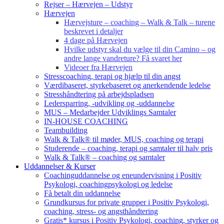
Rejser – Hærvejen – Udstyr
Hærvejen
Hærvejsture – coaching – Walk & Talk – turene
beskrevet i detaljer
4 dage på Hærvejen
Hvilke udstyr skal du vælge til din Camino – og
andre lange vandreture? Få svaret her
Videoer fra Hærvejen
Stresscoaching, terapi og hjælp til din angst
Værdibaseret, styrkebaseret og anerkendende ledelse
Stresshåndtering på arbejdspladsen
Ledersparring, -udvikling og -uddannelse
MUS – Medarbejder Udviklings Samtaler
IN-HOUSE COACHING
Teambuilding
Walk & Talk® til møder, MUS, coaching og terapi
Studerende – coaching, terapi og samtaler til halv pris
Walk & Talk® – coaching og samtaler
Uddannelser & Kurser
Coachinguddannelse og eneundervisning i Positiv
Psykologi, coachingpsykologi og ledelse
Få betalt din uddannelse
Grundkursus for private grupper i Positiv Psykologi,
coaching, stress- og angsthåndtering
Gratis* kursus i Positiv Psykologi, coaching, styrker og