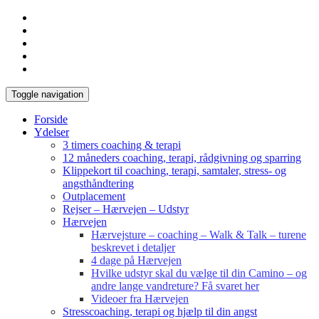
Toggle navigation
Forside
Ydelser
3 timers coaching & terapi
12 måneders coaching, terapi, rådgivning og sparring
Klippekort til coaching, terapi, samtaler, stress- og
angsthåndtering
Outplacement
Rejser – Hærvejen – Udstyr
Hærvejen
Hærvejsture – coaching – Walk & Talk – turene
beskrevet i detaljer
4 dage på Hærvejen
Hvilke udstyr skal du vælge til din Camino – og
andre lange vandreture? Få svaret her
Videoer fra Hærvejen
Stresscoaching, terapi og hjælp til din angst