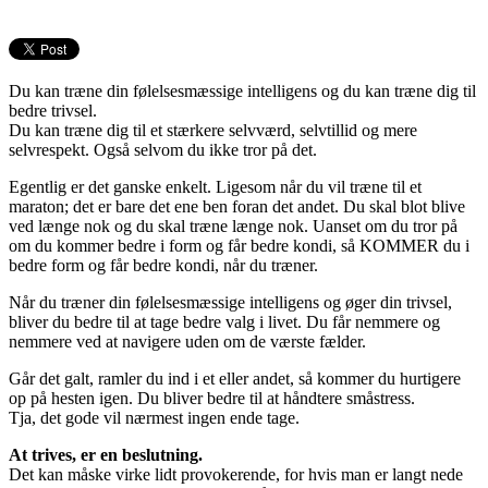
Du kan træne din følelsesmæssige intelligens og du kan træne dig til
bedre trivsel.
Du kan træne dig til et stærkere selvværd, selvtillid og mere
selvrespekt. Også selvom du ikke tror på det.
Egentlig er det ganske enkelt. Ligesom når du vil træne til et
maraton; det er bare det ene ben foran det andet. Du skal blot blive
ved længe nok og du skal træne længe nok. Uanset om du tror på
om du kommer bedre i form og får bedre kondi, så KOMMER du i
bedre form og får bedre kondi, når du træner.
Når du træner din følelsesmæssige intelligens og øger din trivsel,
bliver du bedre til at tage bedre valg i livet. Du får nemmere og
nemmere ved at navigere uden om de værste fælder.
Går det galt, ramler du ind i et eller andet, så kommer du hurtigere
op på hesten igen. Du bliver bedre til at håndtere småstress.
Tja, det gode vil nærmest ingen ende tage.
At trives, er en beslutning.
Det kan måske virke lidt provokerende, for hvis man er langt nede