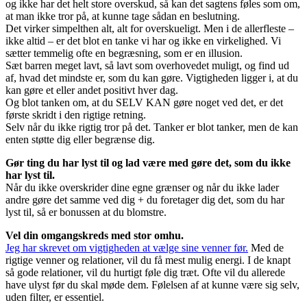
og ikke har det helt store overskud, så kan det sagtens føles som om,
at man ikke tror på, at kunne tage sådan en beslutning.
Det virker simpelthen alt, alt for overskueligt. Men i de allerfleste –
ikke altid – er det blot en tanke vi har og ikke en virkelighed. Vi
sætter temmelig ofte en begræsning, som er en illusion.
Sæt barren meget lavt, så lavt som overhovedet muligt, og find ud
af, hvad det mindste er, som du kan gøre. Vigtigheden ligger i, at du
kan gøre et eller andet positivt hver dag.
Og blot tanken om, at du SELV KAN gøre noget ved det, er det
første skridt i den rigtige retning.
Selv når du ikke rigtig tror på det. Tanker er blot tanker, men de kan
enten støtte dig eller begrænse dig.
Gør ting du har lyst til og lad være med gøre det, som du ikke
har lyst til.
Når du ikke overskrider dine egne grænser og når du ikke lader
andre gøre det samme ved dig + du foretager dig det, som du har
lyst til, så er bonussen at du blomstre.
Vel din omgangskreds med stor omhu.
Jeg har skrevet om vigtigheden at vælge sine venner før.
Med de
rigtige venner og relationer, vil du få mest mulig energi. I de knapt
så gode relationer, vil du hurtigt føle dig træt. Ofte vil du allerede
have ulyst før du skal møde dem. Følelsen af at kunne være sig selv,
uden filter, er essentiel.