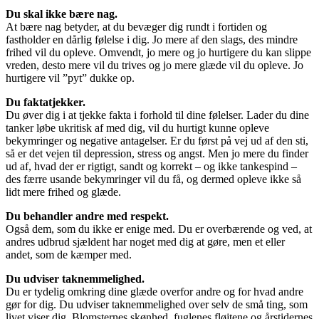
Du skal ikke bære nag.
At bære nag betyder, at du bevæger dig rundt i fortiden og
fastholder en dårlig følelse i dig. Jo mere af den slags, des mindre
frihed vil du opleve. Omvendt, jo mere og jo hurtigere du kan slippe
vreden, desto mere vil du trives og jo mere glæde vil du opleve. Jo
hurtigere vil ”pyt” dukke op.
Du faktatjekker.
Du øver dig i at tjekke fakta i forhold til dine følelser. Lader du dine
tanker løbe ukritisk af med dig, vil du hurtigt kunne opleve
bekymringer og negative antagelser. Er du først på vej ud af den sti,
så er det vejen til depression, stress og angst. Men jo mere du finder
ud af, hvad der er rigtigt, sandt og korrekt – og ikke tankespind –
des færre usande bekymringer vil du få, og dermed opleve ikke så
lidt mere frihed og glæde.
Du behandler andre med respekt.
Også dem, som du ikke er enige med. Du er overbærende og ved, at
andres udbrud sjældent har noget med dig at gøre, men et eller
andet, som de kæmper med.
Du udviser taknemmelighed.
Du er tydelig omkring dine glæde overfor andre og for hvad andre
gør for dig. Du udviser taknemmelighed over selv de små ting, som
livet viser dig. Blomsternes skønhed, fuglenes fløjtene og årstidernes