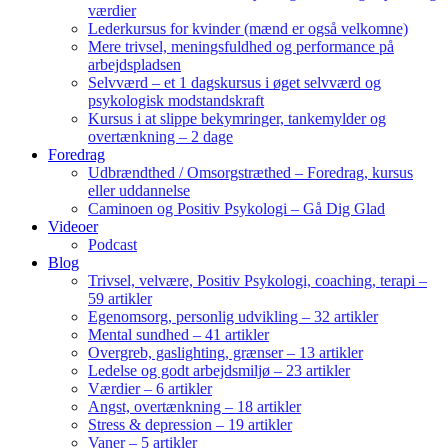
værdier
Lederkursus for kvinder (mænd er også velkomne)
Mere trivsel, meningsfuldhed og performance på
arbejdspladsen
Selvværd – et 1 dagskursus i øget selvværd og
psykologisk modstandskraft
Kursus i at slippe bekymringer, tankemylder og
overtænkning – 2 dage
Foredrag
Udbrændthed / Omsorgstræthed – Foredrag, kursus
eller uddannelse
Caminoen og Positiv Psykologi – Gå Dig Glad
Videoer
Podcast
Blog
Trivsel, velvære, Positiv Psykologi, coaching, terapi –
59 artikler
Egenomsorg, personlig udvikling – 32 artikler
Mental sundhed – 41 artikler
Overgreb, gaslighting, grænser – 13 artikler
Ledelse og godt arbejdsmiljø – 23 artikler
Værdier – 6 artikler
Angst, overtænkning – 18 artikler
Stress & depression – 19 artikler
Vaner – 5 artikler