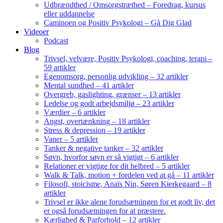
Udbrændthed / Omsorgstræthed – Foredrag, kursus
eller uddannelse
Caminoen og Positiv Psykologi – Gå Dig Glad
Videoer
Podcast
Blog
Trivsel, velvære, Positiv Psykologi, coaching, terapi –
59 artikler
Egenomsorg, personlig udvikling – 32 artikler
Mental sundhed – 41 artikler
Overgreb, gaslighting, grænser – 13 artikler
Ledelse og godt arbejdsmiljø – 23 artikler
Værdier – 6 artikler
Angst, overtænkning – 18 artikler
Stress & depression – 19 artikler
Vaner – 5 artikler
Tanker & negative tanker – 32 artikler
Søvn, hvorfor søvn er så vigtigt – 6 artikler
Relationer er vigtige for dit helbred – 5 artikler
Walk & Talk, motion + fordelen ved at gå – 11 artikler
Filosofi, stoicisme, Anaïs Nin, Søren Kierkegaard – 8
artikler
Trivsel er ikke alene forudsætningen for et godt liv, det
er også forudsætningen for at præstere.
Kærlighed & Parforhold – 12 artikler