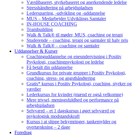
Værdibaseret, styrkebaseret og anerkendende ledelse
Stresshåndtering på arbejdspladsen
Ledersparring, -udvikling og -uddannelse
MUS – Medarbejder Udviklings Samtaler
IN-HOUSE COACHING
Teambuilding
Walk & Talk® til møder, MUS, coaching og terapi
Studerende – coaching, terapi og samtaler til halv pris
Walk & Talk® – coaching og samtaler
Uddannelser & Kurser
Coachinguddannelse og eneundervisning i Positiv
Psykologi, coachingpsykologi og ledelse
Få betalt din uddannelse
Grundkursus for private grupper i Positiv Psykologi,
coaching, stress- og angsthåndtering
Gratis* kursus i Positiv Psykologi, coaching, styrker og
værdier
Lederkursus for kvinder (mænd er også velkomne)
Mere trivsel, meningsfuldhed og performance på
arbejdspladsen
Selvværd – et 1 dagskursus i øget selvværd og
psykologisk modstandskraft
Kursus i at slippe bekymringer, tankemylder og
overtænkning – 2 dage
Foredrag