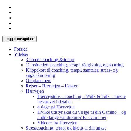
Toggle navigation
Forside
Ydelser
3 timers coaching & terapi
12 måneders coaching, terapi, rådgivning og sparring
Klippekort til coaching, terapi, samtaler, stress- og
angsthåndtering
Outplacement
Rejser – Hærvejen – Udstyr
Hærvejen
Hærvejsture – coaching – Walk & Talk – turene
beskrevet i detaljer
4 dage på Hærvejen
Hvilke udstyr skal du vælge til din Camino – og
andre lange vandreture? Få svaret her
Videoer fra Hærvejen
Stresscoaching, terapi og hjælp til din angst