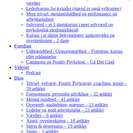
værdier
Lederkursus for kvinder (mænd er også velkomne)
Mere trivsel, meningsfuldhed og performance på
arbejdspladsen
Selvværd – et 1 dagskursus i øget selvværd og
psykologisk modstandskraft
Kursus i at slippe bekymringer, tankemylder og
overtænkning – 2 dage
Foredrag
Udbrændthed / Omsorgstræthed – Foredrag, kursus
eller uddannelse
Caminoen og Positiv Psykologi – Gå Dig Glad
Videoer
Podcast
Blog
Trivsel, velvære, Positiv Psykologi, coaching, terapi –
59 artikler
Egenomsorg, personlig udvikling – 32 artikler
Mental sundhed – 41 artikler
Overgreb, gaslighting, grænser – 13 artikler
Ledelse og godt arbejdsmiljø – 23 artikler
Værdier – 6 artikler
Angst, overtænkning – 18 artikler
Stress & depression – 19 artikler
Vaner – 5 artikler