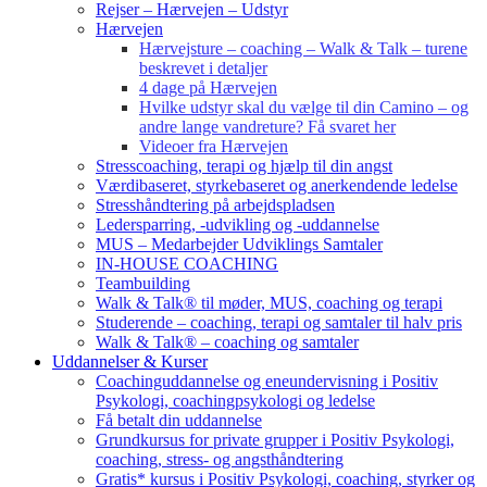
Rejser – Hærvejen – Udstyr
Hærvejen
Hærvejsture – coaching – Walk & Talk – turene
beskrevet i detaljer
4 dage på Hærvejen
Hvilke udstyr skal du vælge til din Camino – og
andre lange vandreture? Få svaret her
Videoer fra Hærvejen
Stresscoaching, terapi og hjælp til din angst
Værdibaseret, styrkebaseret og anerkendende ledelse
Stresshåndtering på arbejdspladsen
Ledersparring, -udvikling og -uddannelse
MUS – Medarbejder Udviklings Samtaler
IN-HOUSE COACHING
Teambuilding
Walk & Talk® til møder, MUS, coaching og terapi
Studerende – coaching, terapi og samtaler til halv pris
Walk & Talk® – coaching og samtaler
Uddannelser & Kurser
Coachinguddannelse og eneundervisning i Positiv
Psykologi, coachingpsykologi og ledelse
Få betalt din uddannelse
Grundkursus for private grupper i Positiv Psykologi,
coaching, stress- og angsthåndtering
Gratis* kursus i Positiv Psykologi, coaching, styrker og