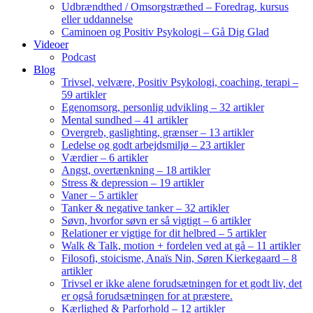
Udbrændthed / Omsorgstræthed – Foredrag, kursus
eller uddannelse
Caminoen og Positiv Psykologi – Gå Dig Glad
Videoer
Podcast
Blog
Trivsel, velvære, Positiv Psykologi, coaching, terapi –
59 artikler
Egenomsorg, personlig udvikling – 32 artikler
Mental sundhed – 41 artikler
Overgreb, gaslighting, grænser – 13 artikler
Ledelse og godt arbejdsmiljø – 23 artikler
Værdier – 6 artikler
Angst, overtænkning – 18 artikler
Stress & depression – 19 artikler
Vaner – 5 artikler
Tanker & negative tanker – 32 artikler
Søvn, hvorfor søvn er så vigtigt – 6 artikler
Relationer er vigtige for dit helbred – 5 artikler
Walk & Talk, motion + fordelen ved at gå – 11 artikler
Filosofi, stoicisme, Anaïs Nin, Søren Kierkegaard – 8
artikler
Trivsel er ikke alene forudsætningen for et godt liv, det
er også forudsætningen for at præstere.
Kærlighed & Parforhold – 12 artikler