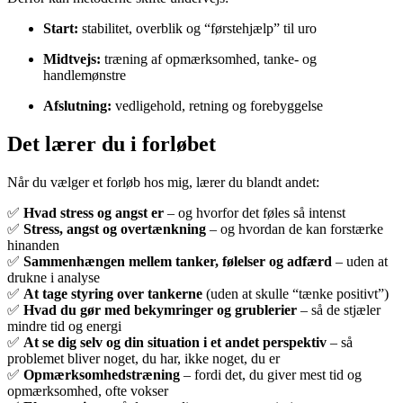
Start:
stabilitet, overblik og “førstehjælp” til uro
Midtvejs:
træning af opmærksomhed, tanke- og
handlemønstre
Afslutning:
vedligehold, retning og forebyggelse
Det lærer du i forløbet
Når du vælger et forløb hos mig, lærer du blandt andet:
✅
Hvad stress og angst er
– og hvorfor det føles så intenst
✅
Stress, angst og overtænkning
– og hvordan de kan forstærke
hinanden
✅
Sammenhængen mellem tanker, følelser og adfærd
– uden at
drukne i analyse
✅
At tage styring over tankerne
(uden at skulle “tænke positivt”)
✅
Hvad du gør med bekymringer og grublerier
– så de stjæler
mindre tid og energi
✅
At se dig selv og din situation i et andet perspektiv
– så
problemet bliver noget, du har, ikke noget, du er
✅
Opmærksomhedstræning
– fordi det, du giver mest tid og
opmærksomhed, ofte vokser