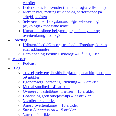
værdier
Lederkursus for kvinder (mænd er også velkomne)
Mere trivsel, meningsfuldhed og performance på
arbejdspladsen
Selvværd – et 1 dagskursus i øget selvværd og
psykologisk modstandskraft
Kursus i at slippe bekymringer, tankemylder og
overtænkning – 2 dage
Foredrag
Udbrændthed / Omsorgstræthed – Foredrag, kursus
eller uddannelse
Caminoen og Positiv Psykologi – Gå Dig Glad
Videoer
Podcast
Blog
Trivsel, velvære, Positiv Psykologi, coaching, terapi –
59 artikler
Egenomsorg, personlig udvikling – 32 artikler
Mental sundhed – 41 artikler
Overgreb, gaslighting, grænser – 13 artikler
Ledelse og godt arbejdsmiljø – 23 artikler
Værdier – 6 artikler
Angst, overtænkning – 18 artikler
Stress & depression – 19 artikler
Vaner – 5 artikler