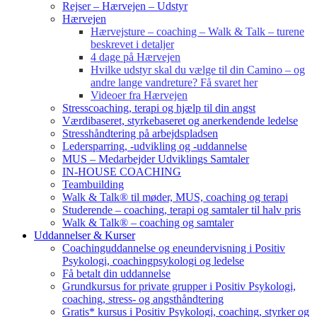
Rejser – Hærvejen – Udstyr
Hærvejen
Hærvejsture – coaching – Walk & Talk – turene
beskrevet i detaljer
4 dage på Hærvejen
Hvilke udstyr skal du vælge til din Camino – og
andre lange vandreture? Få svaret her
Videoer fra Hærvejen
Stresscoaching, terapi og hjælp til din angst
Værdibaseret, styrkebaseret og anerkendende ledelse
Stresshåndtering på arbejdspladsen
Ledersparring, -udvikling og -uddannelse
MUS – Medarbejder Udviklings Samtaler
IN-HOUSE COACHING
Teambuilding
Walk & Talk® til møder, MUS, coaching og terapi
Studerende – coaching, terapi og samtaler til halv pris
Walk & Talk® – coaching og samtaler
Uddannelser & Kurser
Coachinguddannelse og eneundervisning i Positiv
Psykologi, coachingpsykologi og ledelse
Få betalt din uddannelse
Grundkursus for private grupper i Positiv Psykologi,
coaching, stress- og angsthåndtering
Gratis* kursus i Positiv Psykologi, coaching, styrker og