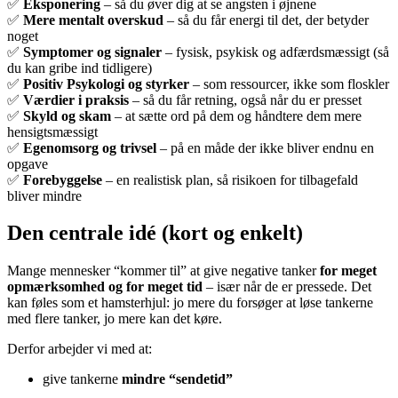
✅
Eksponering
– så du øver dig at se angsten i øjnene
✅
Mere mentalt overskud
– så du får energi til det, der betyder
noget
✅
Symptomer og signaler
– fysisk, psykisk og adfærdsmæssigt (så
du kan gribe ind tidligere)
✅
Positiv Psykologi og styrker
– som ressourcer, ikke som floskler
✅
Værdier i praksis
– så du får retning, også når du er presset
✅
Skyld og skam
– at sætte ord på dem og håndtere dem mere
hensigtsmæssigt
✅
Egenomsorg og trivsel
– på en måde der ikke bliver endnu en
opgave
✅
Forebyggelse
– en realistisk plan, så risikoen for tilbagefald
bliver mindre
Den centrale idé (kort og enkelt)
Mange mennesker “kommer til” at give negative tanker
for meget
opmærksomhed og for meget tid
– især når de er pressede. Det
kan føles som et hamsterhjul: jo mere du forsøger at løse tankerne
med flere tanker, jo mere kan det køre.
Derfor arbejder vi med at:
give tankerne
mindre “sendetid”