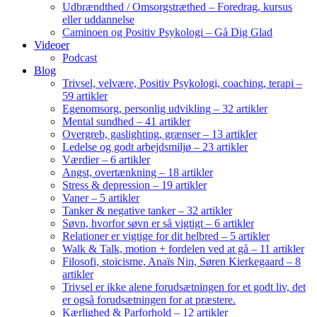
Udbrændthed / Omsorgstræthed – Foredrag, kursus
eller uddannelse
Caminoen og Positiv Psykologi – Gå Dig Glad
Videoer
Podcast
Blog
Trivsel, velvære, Positiv Psykologi, coaching, terapi –
59 artikler
Egenomsorg, personlig udvikling – 32 artikler
Mental sundhed – 41 artikler
Overgreb, gaslighting, grænser – 13 artikler
Ledelse og godt arbejdsmiljø – 23 artikler
Værdier – 6 artikler
Angst, overtænkning – 18 artikler
Stress & depression – 19 artikler
Vaner – 5 artikler
Tanker & negative tanker – 32 artikler
Søvn, hvorfor søvn er så vigtigt – 6 artikler
Relationer er vigtige for dit helbred – 5 artikler
Walk & Talk, motion + fordelen ved at gå – 11 artikler
Filosofi, stoicisme, Anaïs Nin, Søren Kierkegaard – 8
artikler
Trivsel er ikke alene forudsætningen for et godt liv, det
er også forudsætningen for at præstere.
Kærlighed & Parforhold – 12 artikler