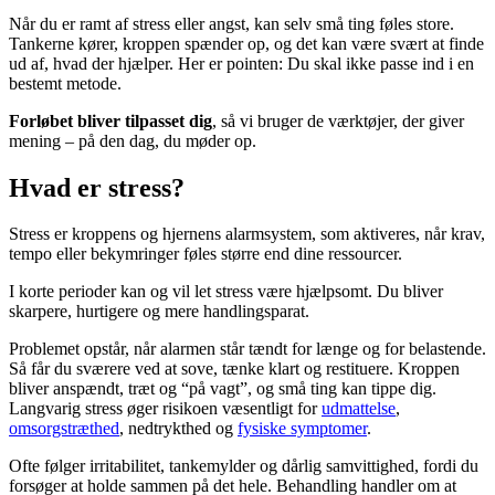
Når du er ramt af stress eller angst, kan selv små ting føles store.
Tankerne kører, kroppen spænder op, og det kan være svært at finde
ud af, hvad der hjælper. Her er pointen: Du skal ikke passe ind i en
bestemt metode.
Forløbet bliver tilpasset dig
, så vi bruger de værktøjer, der giver
mening – på den dag, du møder op.
Hvad er stress?
Stress er kroppens og hjernens alarmsystem, som aktiveres, når krav,
tempo eller bekymringer føles større end dine ressourcer.
I korte perioder kan og vil let stress være hjælpsomt. Du bliver
skarpere, hurtigere og mere handlingsparat.
Problemet opstår, når alarmen står tændt for længe og for belastende.
Så får du sværere ved at sove, tænke klart og restituere. Kroppen
bliver anspændt, træt og “på vagt”, og små ting kan tippe dig.
Langvarig stress øger risikoen væsentligt for
udmattelse
,
omsorgstræthed
, nedtrykthed og
fysiske symptomer
.
Ofte følger irritabilitet, tankemylder og dårlig samvittighed, fordi du
forsøger at holde sammen på det hele. Behandling handler om at