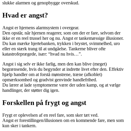
slukke alarmen og genopbygge overskud.
Hvad er angst?
Angst er hjernens alarmsystem i overgear.
Den opstår, når hjernen reagerer, som om der er fare, selvom der
ikke er en reel trussel her og nu. Angst er tankemæssige illusioner.
Du kan mærke hjertebanken, trykken i brystet, svimmelhed, uro
eller en stærk trang til at undgåelse. Tankerne bliver ofte
katastrofeprægede, især: “hvad nu hvis…”.
Angst i sig selv er ikke farlig, men den kan blive (meget)
begrænsende, hvis du begynder at indrette livet efter den. Effektiv
hjælp handler om at forstå mønstrene, træne (afkoblet)
opmærksomhed og gradvist genvinde handlefrihed.
Du lærer at lade symptomerne være der uden kamp, og at vælge
handlinger, der støtter dig igen.
Forskellen på frygt og angst
Frygt er oplevelsen af en reel fare, som sker tæt ved.
Angst er forestillingen/illusionen om en kommende fare, men som
kun sker i tankern.