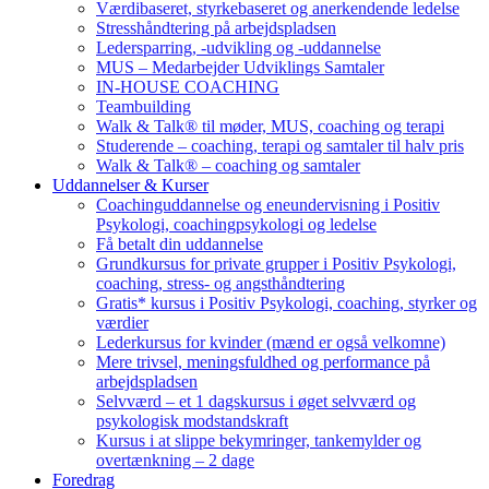
Værdibaseret, styrkebaseret og anerkendende ledelse
Stresshåndtering på arbejdspladsen
Ledersparring, -udvikling og -uddannelse
MUS – Medarbejder Udviklings Samtaler
IN-HOUSE COACHING
Teambuilding
Walk & Talk® til møder, MUS, coaching og terapi
Studerende – coaching, terapi og samtaler til halv pris
Walk & Talk® – coaching og samtaler
Uddannelser & Kurser
Coachinguddannelse og eneundervisning i Positiv
Psykologi, coachingpsykologi og ledelse
Få betalt din uddannelse
Grundkursus for private grupper i Positiv Psykologi,
coaching, stress- og angsthåndtering
Gratis* kursus i Positiv Psykologi, coaching, styrker og
værdier
Lederkursus for kvinder (mænd er også velkomne)
Mere trivsel, meningsfuldhed og performance på
arbejdspladsen
Selvværd – et 1 dagskursus i øget selvværd og
psykologisk modstandskraft
Kursus i at slippe bekymringer, tankemylder og
overtænkning – 2 dage
Foredrag