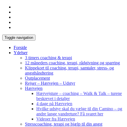
Toggle navigation
Forside
Ydelser
3 timers coaching & terapi
12 måneders coaching, terapi, rådgivning og sparring
Klippekort til coaching, terapi, samtaler, stress- og
angsthåndtering
Outplacement
Rejser – Hærvejen – Udstyr
Hærvejen
Hærvejsture – coaching – Walk & Talk – turene
beskrevet i detaljer
4 dage på Hærvejen
Hvilke udstyr skal du vælge til din Camino – og
andre lange vandreture? Få svaret her
Videoer fra Hærvejen
Stresscoaching, terapi og hjælp til din angst