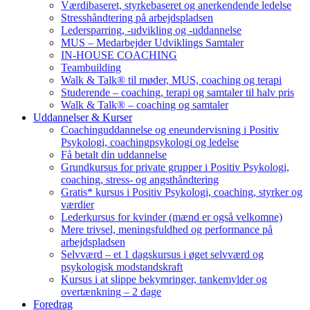
Værdibaseret, styrkebaseret og anerkendende ledelse
Stresshåndtering på arbejdspladsen
Ledersparring, -udvikling og -uddannelse
MUS – Medarbejder Udviklings Samtaler
IN-HOUSE COACHING
Teambuilding
Walk & Talk® til møder, MUS, coaching og terapi
Studerende – coaching, terapi og samtaler til halv pris
Walk & Talk® – coaching og samtaler
Uddannelser & Kurser
Coachinguddannelse og eneundervisning i Positiv
Psykologi, coachingpsykologi og ledelse
Få betalt din uddannelse
Grundkursus for private grupper i Positiv Psykologi,
coaching, stress- og angsthåndtering
Gratis* kursus i Positiv Psykologi, coaching, styrker og
værdier
Lederkursus for kvinder (mænd er også velkomne)
Mere trivsel, meningsfuldhed og performance på
arbejdspladsen
Selvværd – et 1 dagskursus i øget selvværd og
psykologisk modstandskraft
Kursus i at slippe bekymringer, tankemylder og
overtænkning – 2 dage
Foredrag