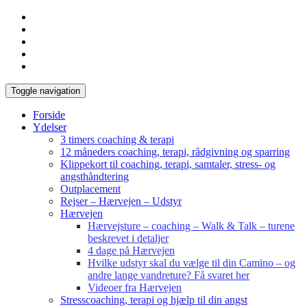
Toggle navigation
Forside
Ydelser
3 timers coaching & terapi
12 måneders coaching, terapi, rådgivning og sparring
Klippekort til coaching, terapi, samtaler, stress- og
angsthåndtering
Outplacement
Rejser – Hærvejen – Udstyr
Hærvejen
Hærvejsture – coaching – Walk & Talk – turene
beskrevet i detaljer
4 dage på Hærvejen
Hvilke udstyr skal du vælge til din Camino – og
andre lange vandreture? Få svaret her
Videoer fra Hærvejen
Stresscoaching, terapi og hjælp til din angst