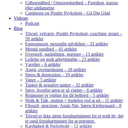
Udbrændthed / Omsorgstræthed – Foredrag, kursus
eller uddannelse
Caminoen og Positiv Psykologi – Gå Dig Glad
Videoer
Podcast
Blog
Trivsel, velvære, Positiv Psykologi, coaching, terapi –
59 artikler
Egenomsorg, personlig udvikling – 32 artikler
Mental sundhed – 41 artikler
Overgreb, gaslighting, grænser – 13 artikler
Ledelse og godt arbejdsmiljø – 23 artikler
Værdier – 6 artikler
Angst, overtænkning – 18 artikler
Stress & depression – 19 artikler
Vaner – 5 artikler
Tanker & negative tanker – 32 artikler
Søvn, hvorfor søvn er så vigtigt – 6 artikler
Relationer er vigtige for dit helbred – 5 artikler
Walk & Talk, motion + fordelen ved at gå – 11 artikler
Filosofi, stoicisme, Anaïs Nin, Søren Kierkegaard – 8
artikler
Trivsel er ikke alene forudsætningen for et godt liv, det
er også forudsætningen for at præstere.
Kærlighed & Parforhold – 12 artikler