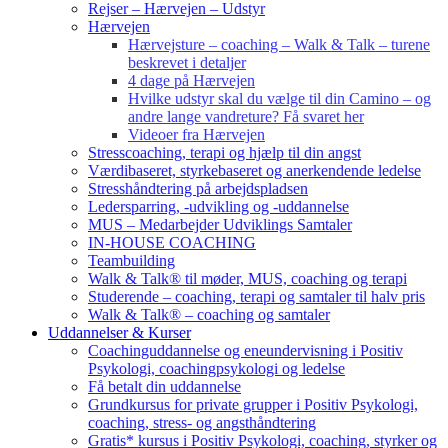
Rejser – Hærvejen – Udstyr
Hærvejen
Hærvejsture – coaching – Walk & Talk – turene
beskrevet i detaljer
4 dage på Hærvejen
Hvilke udstyr skal du vælge til din Camino – og
andre lange vandreture? Få svaret her
Videoer fra Hærvejen
Stresscoaching, terapi og hjælp til din angst
Værdibaseret, styrkebaseret og anerkendende ledelse
Stresshåndtering på arbejdspladsen
Ledersparring, -udvikling og -uddannelse
MUS – Medarbejder Udviklings Samtaler
IN-HOUSE COACHING
Teambuilding
Walk & Talk® til møder, MUS, coaching og terapi
Studerende – coaching, terapi og samtaler til halv pris
Walk & Talk® – coaching og samtaler
Uddannelser & Kurser
Coachinguddannelse og eneundervisning i Positiv
Psykologi, coachingpsykologi og ledelse
Få betalt din uddannelse
Grundkursus for private grupper i Positiv Psykologi,
coaching, stress- og angsthåndtering
Gratis* kursus i Positiv Psykologi, coaching, styrker og