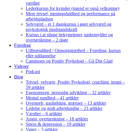
værdier
Lederkursus for kvinder (mænd er også velkomne)
Mere trivsel, meningsfuldhed og performance på
arbejdspladsen
Selvværd – et 1 dagskursus i øget selvværd og
psykologisk modstandskraft
Kursus i at slippe bekymringer, tankemylder og
overtænkning – 2 dage
Foredrag
Udbrændthed / Omsorgstræthed – Foredrag, kursus
eller uddannelse
Caminoen og Positiv Psykologi – Gå Dig Glad
Videoer
Podcast
Blog
Trivsel, velvære, Positiv Psykologi, coaching, terapi –
59 artikler
Egenomsorg, personlig udvikling – 32 artikler
Mental sundhed – 41 artikler
Overgreb, gaslighting, grænser – 13 artikler
Ledelse og godt arbejdsmiljø – 23 artikler
Værdier – 6 artikler
Angst, overtænkning – 18 artikler
Stress & depression – 19 artikler
Vaner – 5 artikler