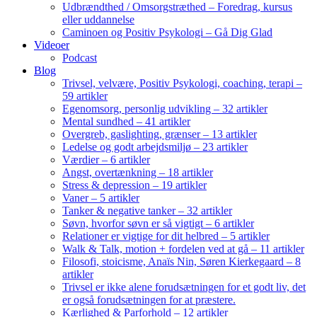
Udbrændthed / Omsorgstræthed – Foredrag, kursus
eller uddannelse
Caminoen og Positiv Psykologi – Gå Dig Glad
Videoer
Podcast
Blog
Trivsel, velvære, Positiv Psykologi, coaching, terapi –
59 artikler
Egenomsorg, personlig udvikling – 32 artikler
Mental sundhed – 41 artikler
Overgreb, gaslighting, grænser – 13 artikler
Ledelse og godt arbejdsmiljø – 23 artikler
Værdier – 6 artikler
Angst, overtænkning – 18 artikler
Stress & depression – 19 artikler
Vaner – 5 artikler
Tanker & negative tanker – 32 artikler
Søvn, hvorfor søvn er så vigtigt – 6 artikler
Relationer er vigtige for dit helbred – 5 artikler
Walk & Talk, motion + fordelen ved at gå – 11 artikler
Filosofi, stoicisme, Anaïs Nin, Søren Kierkegaard – 8
artikler
Trivsel er ikke alene forudsætningen for et godt liv, det
er også forudsætningen for at præstere.
Kærlighed & Parforhold – 12 artikler