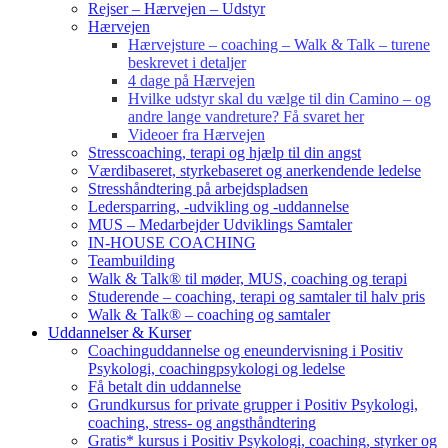
Rejser – Hærvejen – Udstyr
Hærvejen
Hærvejsture – coaching – Walk & Talk – turene
beskrevet i detaljer
4 dage på Hærvejen
Hvilke udstyr skal du vælge til din Camino – og
andre lange vandreture? Få svaret her
Videoer fra Hærvejen
Stresscoaching, terapi og hjælp til din angst
Værdibaseret, styrkebaseret og anerkendende ledelse
Stresshåndtering på arbejdspladsen
Ledersparring, -udvikling og -uddannelse
MUS – Medarbejder Udviklings Samtaler
IN-HOUSE COACHING
Teambuilding
Walk & Talk® til møder, MUS, coaching og terapi
Studerende – coaching, terapi og samtaler til halv pris
Walk & Talk® – coaching og samtaler
Uddannelser & Kurser
Coachinguddannelse og eneundervisning i Positiv
Psykologi, coachingpsykologi og ledelse
Få betalt din uddannelse
Grundkursus for private grupper i Positiv Psykologi,
coaching, stress- og angsthåndtering
Gratis* kursus i Positiv Psykologi, coaching, styrker og