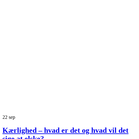
22
sep
Kærlighed – hvad er det og hvad vil det
sige at elske?