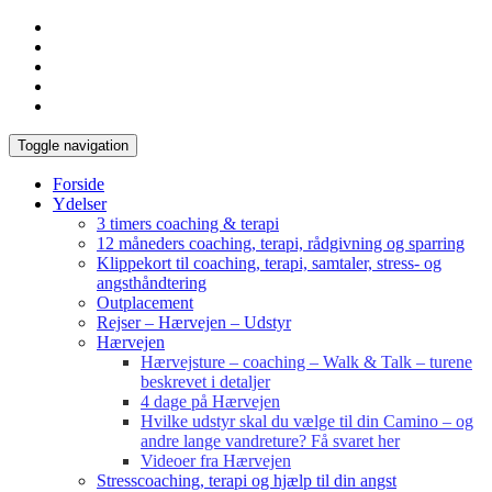
Toggle navigation
Forside
Ydelser
3 timers coaching & terapi
12 måneders coaching, terapi, rådgivning og sparring
Klippekort til coaching, terapi, samtaler, stress- og
angsthåndtering
Outplacement
Rejser – Hærvejen – Udstyr
Hærvejen
Hærvejsture – coaching – Walk & Talk – turene
beskrevet i detaljer
4 dage på Hærvejen
Hvilke udstyr skal du vælge til din Camino – og
andre lange vandreture? Få svaret her
Videoer fra Hærvejen
Stresscoaching, terapi og hjælp til din angst