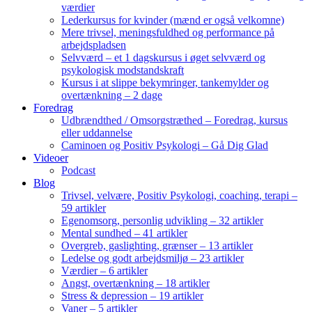
værdier
Lederkursus for kvinder (mænd er også velkomne)
Mere trivsel, meningsfuldhed og performance på
arbejdspladsen
Selvværd – et 1 dagskursus i øget selvværd og
psykologisk modstandskraft
Kursus i at slippe bekymringer, tankemylder og
overtænkning – 2 dage
Foredrag
Udbrændthed / Omsorgstræthed – Foredrag, kursus
eller uddannelse
Caminoen og Positiv Psykologi – Gå Dig Glad
Videoer
Podcast
Blog
Trivsel, velvære, Positiv Psykologi, coaching, terapi –
59 artikler
Egenomsorg, personlig udvikling – 32 artikler
Mental sundhed – 41 artikler
Overgreb, gaslighting, grænser – 13 artikler
Ledelse og godt arbejdsmiljø – 23 artikler
Værdier – 6 artikler
Angst, overtænkning – 18 artikler
Stress & depression – 19 artikler
Vaner – 5 artikler