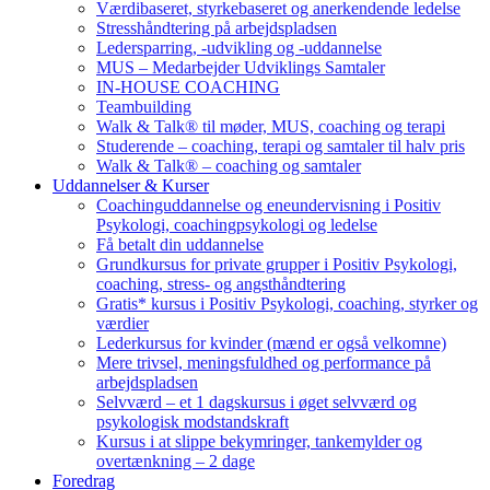
Værdibaseret, styrkebaseret og anerkendende ledelse
Stresshåndtering på arbejdspladsen
Ledersparring, -udvikling og -uddannelse
MUS – Medarbejder Udviklings Samtaler
IN-HOUSE COACHING
Teambuilding
Walk & Talk® til møder, MUS, coaching og terapi
Studerende – coaching, terapi og samtaler til halv pris
Walk & Talk® – coaching og samtaler
Uddannelser & Kurser
Coachinguddannelse og eneundervisning i Positiv
Psykologi, coachingpsykologi og ledelse
Få betalt din uddannelse
Grundkursus for private grupper i Positiv Psykologi,
coaching, stress- og angsthåndtering
Gratis* kursus i Positiv Psykologi, coaching, styrker og
værdier
Lederkursus for kvinder (mænd er også velkomne)
Mere trivsel, meningsfuldhed og performance på
arbejdspladsen
Selvværd – et 1 dagskursus i øget selvværd og
psykologisk modstandskraft
Kursus i at slippe bekymringer, tankemylder og
overtænkning – 2 dage
Foredrag