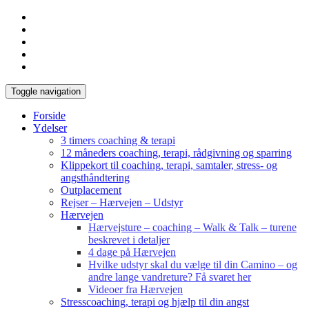
Toggle navigation
Forside
Ydelser
3 timers coaching & terapi
12 måneders coaching, terapi, rådgivning og sparring
Klippekort til coaching, terapi, samtaler, stress- og
angsthåndtering
Outplacement
Rejser – Hærvejen – Udstyr
Hærvejen
Hærvejsture – coaching – Walk & Talk – turene
beskrevet i detaljer
4 dage på Hærvejen
Hvilke udstyr skal du vælge til din Camino – og
andre lange vandreture? Få svaret her
Videoer fra Hærvejen
Stresscoaching, terapi og hjælp til din angst