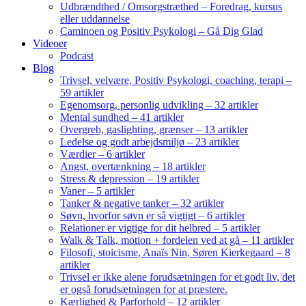
Udbrændthed / Omsorgstræthed – Foredrag, kursus
eller uddannelse
Caminoen og Positiv Psykologi – Gå Dig Glad
Videoer
Podcast
Blog
Trivsel, velvære, Positiv Psykologi, coaching, terapi –
59 artikler
Egenomsorg, personlig udvikling – 32 artikler
Mental sundhed – 41 artikler
Overgreb, gaslighting, grænser – 13 artikler
Ledelse og godt arbejdsmiljø – 23 artikler
Værdier – 6 artikler
Angst, overtænkning – 18 artikler
Stress & depression – 19 artikler
Vaner – 5 artikler
Tanker & negative tanker – 32 artikler
Søvn, hvorfor søvn er så vigtigt – 6 artikler
Relationer er vigtige for dit helbred – 5 artikler
Walk & Talk, motion + fordelen ved at gå – 11 artikler
Filosofi, stoicisme, Anaïs Nin, Søren Kierkegaard – 8
artikler
Trivsel er ikke alene forudsætningen for et godt liv, det
er også forudsætningen for at præstere.
Kærlighed & Parforhold – 12 artikler