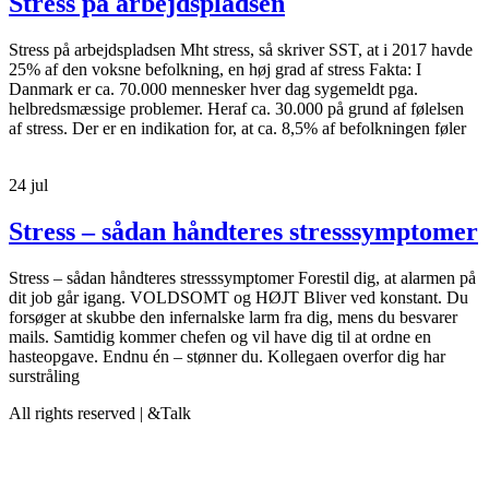
Stress på arbejdspladsen
Stress på arbejdspladsen Mht stress, så skriver SST, at i 2017 havde
25% af den voksne befolkning, en høj grad af stress Fakta: I
Danmark er ca. 70.000 mennesker hver dag sygemeldt pga.
helbredsmæssige problemer. Heraf ca. 30.000 på grund af følelsen
af stress. Der er en indikation for, at ca. 8,5% af befolkningen føler
24
jul
Stress – sådan håndteres stresssymptomer
Stress – sådan håndteres stresssymptomer Forestil dig, at alarmen på
dit job går igang. VOLDSOMT og HØJT Bliver ved konstant. Du
forsøger at skubbe den infernalske larm fra dig, mens du besvarer
mails. Samtidig kommer chefen og vil have dig til at ordne en
hasteopgave. Endnu én – stønner du. Kollegaen overfor dig har
surstråling
All rights reserved | &Talk