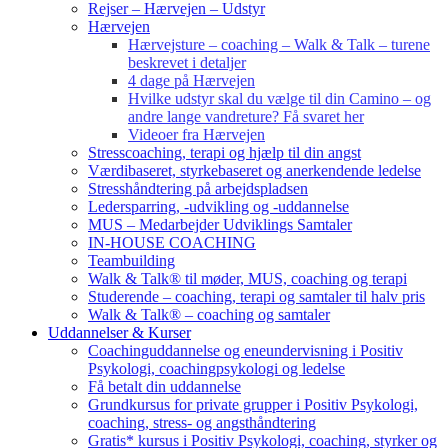
Rejser – Hærvejen – Udstyr
Hærvejen
Hærvejsture – coaching – Walk & Talk – turene
beskrevet i detaljer
4 dage på Hærvejen
Hvilke udstyr skal du vælge til din Camino – og
andre lange vandreture? Få svaret her
Videoer fra Hærvejen
Stresscoaching, terapi og hjælp til din angst
Værdibaseret, styrkebaseret og anerkendende ledelse
Stresshåndtering på arbejdspladsen
Ledersparring, -udvikling og -uddannelse
MUS – Medarbejder Udviklings Samtaler
IN-HOUSE COACHING
Teambuilding
Walk & Talk® til møder, MUS, coaching og terapi
Studerende – coaching, terapi og samtaler til halv pris
Walk & Talk® – coaching og samtaler
Uddannelser & Kurser
Coachinguddannelse og eneundervisning i Positiv
Psykologi, coachingpsykologi og ledelse
Få betalt din uddannelse
Grundkursus for private grupper i Positiv Psykologi,
coaching, stress- og angsthåndtering
Gratis* kursus i Positiv Psykologi, coaching, styrker og