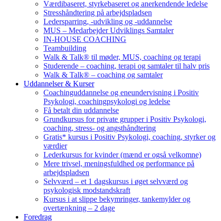
Værdibaseret, styrkebaseret og anerkendende ledelse
Stresshåndtering på arbejdspladsen
Ledersparring, -udvikling og -uddannelse
MUS – Medarbejder Udviklings Samtaler
IN-HOUSE COACHING
Teambuilding
Walk & Talk® til møder, MUS, coaching og terapi
Studerende – coaching, terapi og samtaler til halv pris
Walk & Talk® – coaching og samtaler
Uddannelser & Kurser
Coachinguddannelse og eneundervisning i Positiv
Psykologi, coachingpsykologi og ledelse
Få betalt din uddannelse
Grundkursus for private grupper i Positiv Psykologi,
coaching, stress- og angsthåndtering
Gratis* kursus i Positiv Psykologi, coaching, styrker og
værdier
Lederkursus for kvinder (mænd er også velkomne)
Mere trivsel, meningsfuldhed og performance på
arbejdspladsen
Selvværd – et 1 dagskursus i øget selvværd og
psykologisk modstandskraft
Kursus i at slippe bekymringer, tankemylder og
overtænkning – 2 dage
Foredrag