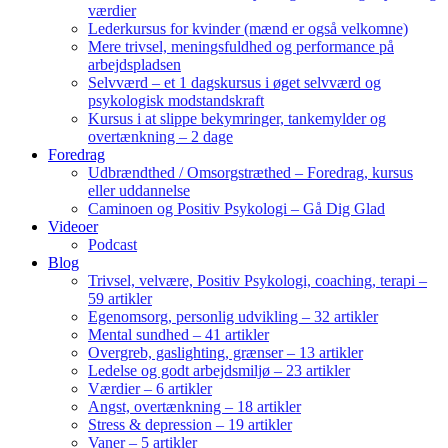
værdier
Lederkursus for kvinder (mænd er også velkomne)
Mere trivsel, meningsfuldhed og performance på
arbejdspladsen
Selvværd – et 1 dagskursus i øget selvværd og
psykologisk modstandskraft
Kursus i at slippe bekymringer, tankemylder og
overtænkning – 2 dage
Foredrag
Udbrændthed / Omsorgstræthed – Foredrag, kursus
eller uddannelse
Caminoen og Positiv Psykologi – Gå Dig Glad
Videoer
Podcast
Blog
Trivsel, velvære, Positiv Psykologi, coaching, terapi –
59 artikler
Egenomsorg, personlig udvikling – 32 artikler
Mental sundhed – 41 artikler
Overgreb, gaslighting, grænser – 13 artikler
Ledelse og godt arbejdsmiljø – 23 artikler
Værdier – 6 artikler
Angst, overtænkning – 18 artikler
Stress & depression – 19 artikler
Vaner – 5 artikler