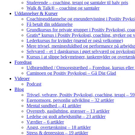
Studerende – coaching, terapi og samtaler til halv pris
Walk & Talk® – coaching og samtaler
Uddannelser & Kurser
Coachinguddannelse og eneundervisning i Positiv Psykol
Få betalt din uddannelse
Grundkursus for private grupper i Positiv Psykologi, coac
Gratis* kursus i Positiv Psykologi, coaching, styrker og 
Lederkursus for kvinder (mænd er også velkomne)
Mere trivsel, meningsfuldhed og performance på arbejds
Selvværd – et 1 dagskursus i øget selvværd og psykolog
Kursus i at slippe bekymringer, tankemylder og overtæn
Foredrag
Udbrændthed / Omsorgstræthed – Foredrag, kursus eller
Caminoen og Positiv Psykologi – Gå Dig Glad
Videoer
Podcast
Blog
Trivsel, velvære, Positiv Psykologi, coaching, terapi – 59 
Egenomsorg, personlig udvikling – 32 artikler
Mental sundhed – 41 artikler
Overgreb, gaslighting, grænser – 13 artikler
Ledelse og godt arbejdsmiljø – 23 artikler
Værdier – 6 artikler
Angst, overtænkning – 18 artikler
Stress & depression – 19 artikler