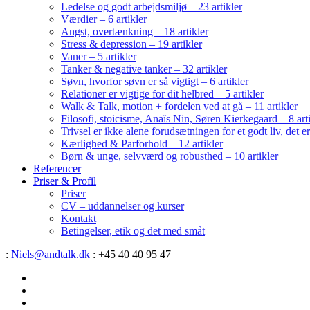
Ledelse og godt arbejdsmiljø – 23 artikler
Værdier – 6 artikler
Angst, overtænkning – 18 artikler
Stress & depression – 19 artikler
Vaner – 5 artikler
Tanker & negative tanker – 32 artikler
Søvn, hvorfor søvn er så vigtigt – 6 artikler
Relationer er vigtige for dit helbred – 5 artikler
Walk & Talk, motion + fordelen ved at gå – 11 artikler
Filosofi, stoicisme, Anaïs Nin, Søren Kierkegaard – 8 art
Trivsel er ikke alene forudsætningen for et godt liv, det 
Kærlighed & Parforhold – 12 artikler
Børn & unge, selvværd og robusthed – 10 artikler
Referencer
Priser & Profil
Priser
CV – uddannelser og kurser
Kontakt
Betingelser, etik og det med småt
:
Niels@andtalk.dk
: +45 40 40 95 47