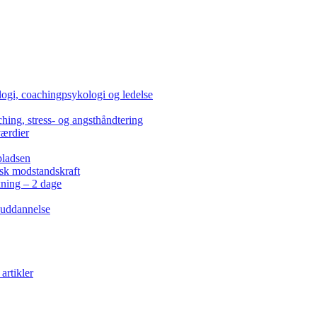
ogi, coachingpsykologi og ledelse
hing, stress- og angsthåndtering
værdier
pladsen
isk modstandskraft
kning – 2 dage
 uddannelse
artikler