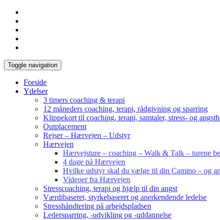
Toggle navigation
Forside
Ydelser
3 timers coaching & terapi
12 måneders coaching, terapi, rådgivning og sparring
Klippekort til coaching, terapi, samtaler, stress- og angst
Outplacement
Rejser – Hærvejen – Udstyr
Hærvejen
Hærvejsture – coaching – Walk & Talk – turene bes
4 dage på Hærvejen
Hvilke udstyr skal du vælge til din Camino – og an
Videoer fra Hærvejen
Stresscoaching, terapi og hjælp til din angst
Værdibaseret, styrkebaseret og anerkendende ledelse
Stresshåndtering på arbejdspladsen
Ledersparring, -udvikling og -uddannelse