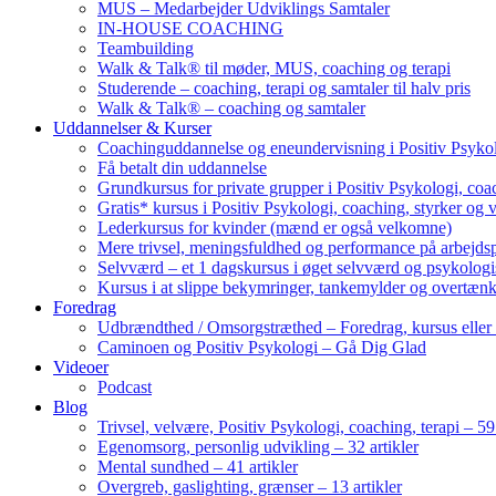
MUS – Medarbejder Udviklings Samtaler
IN-HOUSE COACHING
Teambuilding
Walk & Talk® til møder, MUS, coaching og terapi
Studerende – coaching, terapi og samtaler til halv pris
Walk & Talk® – coaching og samtaler
Uddannelser & Kurser
Coachinguddannelse og eneundervisning i Positiv Psykol
Få betalt din uddannelse
Grundkursus for private grupper i Positiv Psykologi, coac
Gratis* kursus i Positiv Psykologi, coaching, styrker og 
Lederkursus for kvinder (mænd er også velkomne)
Mere trivsel, meningsfuldhed og performance på arbejds
Selvværd – et 1 dagskursus i øget selvværd og psykolog
Kursus i at slippe bekymringer, tankemylder og overtæn
Foredrag
Udbrændthed / Omsorgstræthed – Foredrag, kursus eller
Caminoen og Positiv Psykologi – Gå Dig Glad
Videoer
Podcast
Blog
Trivsel, velvære, Positiv Psykologi, coaching, terapi – 59 
Egenomsorg, personlig udvikling – 32 artikler
Mental sundhed – 41 artikler
Overgreb, gaslighting, grænser – 13 artikler