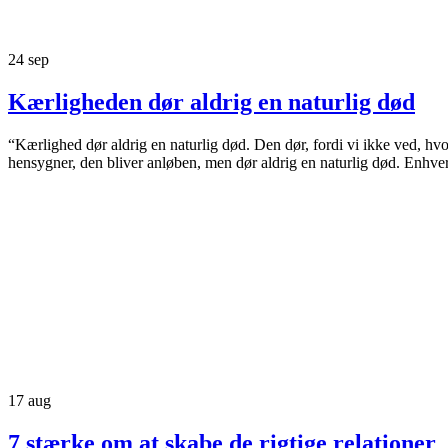
24
sep
Kærligheden dør aldrig en naturlig død
“Kærlighed dør aldrig en naturlig død. Den dør, fordi vi ikke ved, hv
hensygner, den bliver anløben, men dør aldrig en naturlig død. Enhve
17
aug
7 stærke om at skabe de rigtige relationer