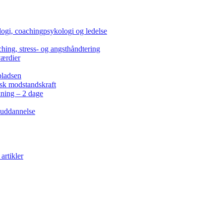
ogi, coachingpsykologi og ledelse
hing, stress- og angsthåndtering
værdier
pladsen
isk modstandskraft
kning – 2 dage
 uddannelse
artikler