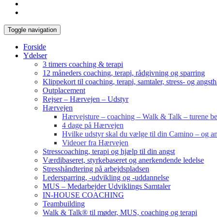
Toggle navigation
Forside
Ydelser
3 timers coaching & terapi
12 måneders coaching, terapi, rådgivning og sparring
Klippekort til coaching, terapi, samtaler, stress- og angst
Outplacement
Rejser – Hærvejen – Udstyr
Hærvejen
Hærvejsture – coaching – Walk & Talk – turene bes
4 dage på Hærvejen
Hvilke udstyr skal du vælge til din Camino – og an
Videoer fra Hærvejen
Stresscoaching, terapi og hjælp til din angst
Værdibaseret, styrkebaseret og anerkendende ledelse
Stresshåndtering på arbejdspladsen
Ledersparring, -udvikling og -uddannelse
MUS – Medarbejder Udviklings Samtaler
IN-HOUSE COACHING
Teambuilding
Walk & Talk® til møder, MUS, coaching og terapi