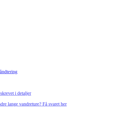
håndtering
krevet i detaljer
dre lange vandreture? Få svaret her