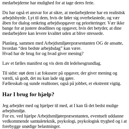
medarbejderne har mulighed for at tage deres ferie.
Du har også et ansvar for at sikre, at medarbejderne har en realistisk
arbejdsbyrde. Lyt til dem, hvis de føler sig overbelastede, og vær
åben for dialog omkring arbejdsopgaver og prioriteringer. Vær ikke
bange for at justere deadlines og opgaver, hvis det betyder, at dine
medarbejdere kan levere kvalitet uden at blive stressede.
Planlæg, sammen med Arbejdsmiljørepræsentanten OG de ansatte,
hvordan “den bedste arbejdsdag” kan være.
Hvad har de brug for og hvad giver mening?
Lav et fælles manifest og vis dem dit ledelsesgrundlag.
Til sidst: støt dem i at fokusere på opgaver, der giver mening og
værdi, så godt, det nu kan lade sig gøre.
Fællesskab og sunde realtioner, også på jobbet, er ekstremt vigtig.
Har I brug for hjælp?
Jeg arbejder med og hjælper til med, at I kan få det bedst mulige
arbejdsmiljø.
For ex. ved hjælpe Arbejdsmiljørepræsentanten, eventuelt uddanne
vedkommende samtaleteknik, psykologi, psykologisk tryghed og i at
forebygge unødige belastninger.