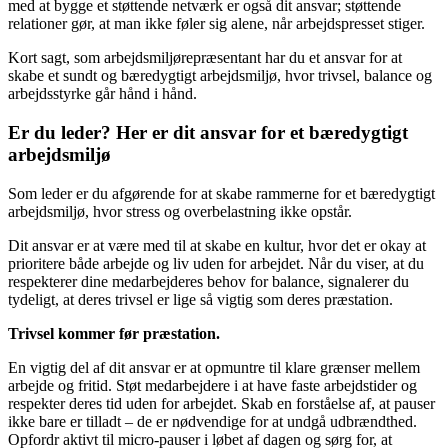
med at bygge et støttende netværk er også dit ansvar; støttende
relationer gør, at man ikke føler sig alene, når arbejdspresset stiger.
Kort sagt, som arbejdsmiljørepræsentant har du et ansvar for at
skabe et sundt og bæredygtigt arbejdsmiljø, hvor trivsel, balance og
arbejdsstyrke går hånd i hånd.
Er du leder? Her er dit ansvar for et bæredygtigt
arbejdsmiljø
Som leder er du afgørende for at skabe rammerne for et bæredygtigt
arbejdsmiljø, hvor stress og overbelastning ikke opstår.
Dit ansvar er at være med til at skabe en kultur, hvor det er okay at
prioritere både arbejde og liv uden for arbejdet. Når du viser, at du
respekterer dine medarbejderes behov for balance, signalerer du
tydeligt, at deres trivsel er lige så vigtig som deres præstation.
Trivsel kommer før præstation.
En vigtig del af dit ansvar er at opmuntre til klare grænser mellem
arbejde og fritid. Støt medarbejdere i at have faste arbejdstider og
respekter deres tid uden for arbejdet. Skab en forståelse af, at pauser
ikke bare er tilladt – de er nødvendige for at undgå udbrændthed.
Opfordr aktivt til micro-pauser i løbet af dagen og sørg for, at