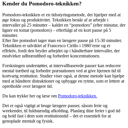
Kender du Pomodoro-teknikken?
Pomodoro-teknikken er en tidsstyringsmetode, der hjælper med at
øge fokus og produktivitet. Teknikken består af at arbejde i
intervaller på 25 minutter – kaldet en “pomodoro” (efter minutur, der
ligner en tomat (pomodoro) – efterfulgt af en kort pause på 5
minutter.
Efter fire pomodori tager man en længere pause på 15-30 minutter.
Teknikken er udviklet af Francesco Cirillo i 1980’erne og er
effektiv, fordi den bryder arbejdet op i håndterbare intervaller, der
modvirker udbrændthed og forbedrer koncentrationen.
Forskningen understøtter, at intervallbaserede pauser kan reducere
mental træthed og forbedre præstationen ved at give hjernen tid til
kortvarig restitution. Studier viser også, at denne metode kan hjælpe
med at håndtere distraktioner og opbygge en rytme, som er lettere at
opretholde over længere tid.
Du kan trykke her og læse om
Pomodoro-teknikken.
Det er også vigtigt at bruge længere pauser, såsom ferie og
weekender, til fuldstændig afkobling. Planlæg dine ferier i god tid
og hold fast i dem som restitutionstid – det er essentielt for at
genoplade mentalt og fysisk.