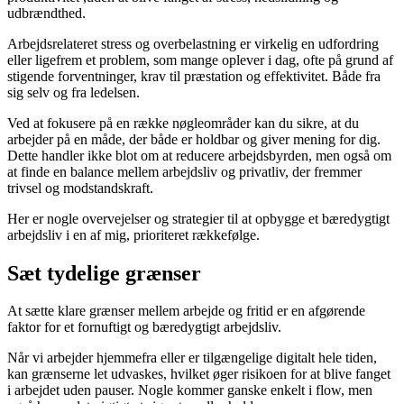
udbrændthed.
Arbejdsrelateret stress og overbelastning er virkelig en udfordring
eller ligefrem et problem, som mange oplever i dag, ofte på grund af
stigende forventninger, krav til præstation og effektivitet. Både fra
sig selv og fra ledelsen.
Ved at fokusere på en række nøgleområder kan du sikre, at du
arbejder på en måde, der både er holdbar og giver mening for dig.
Dette handler ikke blot om at reducere arbejdsbyrden, men også om
at finde en balance mellem arbejdsliv og privatliv, der fremmer
trivsel og modstandskraft.
Her er nogle overvejelser og strategier til at opbygge et bæredygtigt
arbejdsliv i en af mig, prioriteret rækkefølge.
Sæt tydelige grænser
At sætte klare grænser mellem arbejde og fritid er en afgørende
faktor for et fornuftigt og bæredygtigt arbejdsliv.
Når vi arbejder hjemmefra eller er tilgængelige digitalt hele tiden,
kan grænserne let udvaskes, hvilket øger risikoen for at blive fanget
i arbejdet uden pauser. Nogle kommer ganske enkelt i flow, men