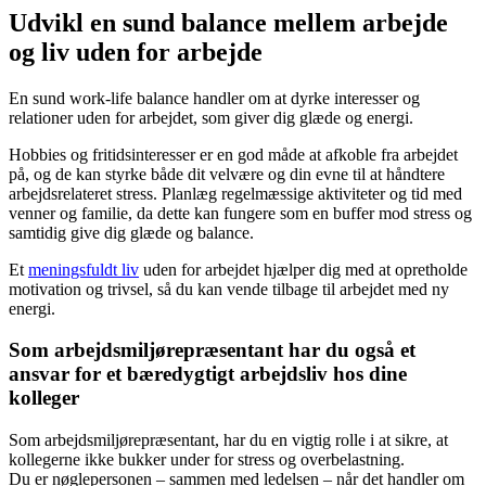
Udvikl en sund balance mellem arbejde
og liv uden for arbejde
En sund work-life balance handler om at dyrke interesser og
relationer uden for arbejdet, som giver dig glæde og energi.
Hobbies og fritidsinteresser er en god måde at afkoble fra arbejdet
på, og de kan styrke både dit velvære og din evne til at håndtere
arbejdsrelateret stress. Planlæg regelmæssige aktiviteter og tid med
venner og familie, da dette kan fungere som en buffer mod stress og
samtidig give dig glæde og balance.
Et
meningsfuldt liv
uden for arbejdet hjælper dig med at opretholde
motivation og trivsel, så du kan vende tilbage til arbejdet med ny
energi.
Som arbejdsmiljørepræsentant har du også et
ansvar for et bæredygtigt arbejdsliv hos dine
kolleger
Som arbejdsmiljørepræsentant, har du en vigtig rolle i at sikre, at
kollegerne ikke bukker under for stress og overbelastning.
Du er nøglepersonen – sammen med ledelsen – når det handler om