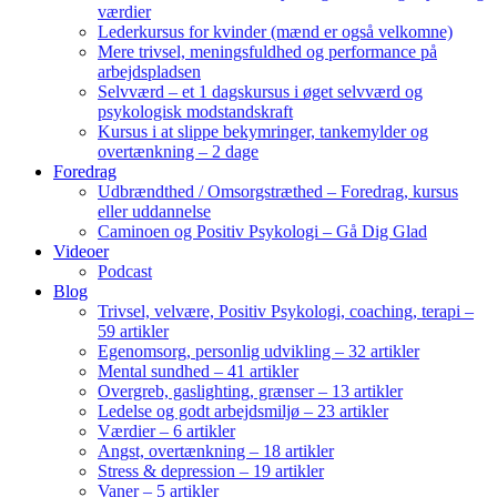
værdier
Lederkursus for kvinder (mænd er også velkomne)
Mere trivsel, meningsfuldhed og performance på
arbejdspladsen
Selvværd – et 1 dagskursus i øget selvværd og
psykologisk modstandskraft
Kursus i at slippe bekymringer, tankemylder og
overtænkning – 2 dage
Foredrag
Udbrændthed / Omsorgstræthed – Foredrag, kursus
eller uddannelse
Caminoen og Positiv Psykologi – Gå Dig Glad
Videoer
Podcast
Blog
Trivsel, velvære, Positiv Psykologi, coaching, terapi –
59 artikler
Egenomsorg, personlig udvikling – 32 artikler
Mental sundhed – 41 artikler
Overgreb, gaslighting, grænser – 13 artikler
Ledelse og godt arbejdsmiljø – 23 artikler
Værdier – 6 artikler
Angst, overtænkning – 18 artikler
Stress & depression – 19 artikler
Vaner – 5 artikler