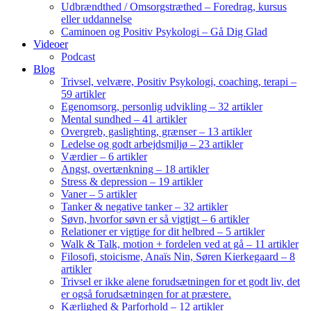
Udbrændthed / Omsorgstræthed – Foredrag, kursus
eller uddannelse
Caminoen og Positiv Psykologi – Gå Dig Glad
Videoer
Podcast
Blog
Trivsel, velvære, Positiv Psykologi, coaching, terapi –
59 artikler
Egenomsorg, personlig udvikling – 32 artikler
Mental sundhed – 41 artikler
Overgreb, gaslighting, grænser – 13 artikler
Ledelse og godt arbejdsmiljø – 23 artikler
Værdier – 6 artikler
Angst, overtænkning – 18 artikler
Stress & depression – 19 artikler
Vaner – 5 artikler
Tanker & negative tanker – 32 artikler
Søvn, hvorfor søvn er så vigtigt – 6 artikler
Relationer er vigtige for dit helbred – 5 artikler
Walk & Talk, motion + fordelen ved at gå – 11 artikler
Filosofi, stoicisme, Anaïs Nin, Søren Kierkegaard – 8
artikler
Trivsel er ikke alene forudsætningen for et godt liv, det
er også forudsætningen for at præstere.
Kærlighed & Parforhold – 12 artikler