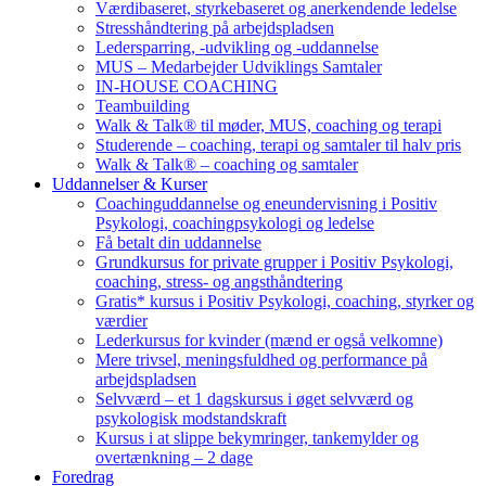
Værdibaseret, styrkebaseret og anerkendende ledelse
Stresshåndtering på arbejdspladsen
Ledersparring, -udvikling og -uddannelse
MUS – Medarbejder Udviklings Samtaler
IN-HOUSE COACHING
Teambuilding
Walk & Talk® til møder, MUS, coaching og terapi
Studerende – coaching, terapi og samtaler til halv pris
Walk & Talk® – coaching og samtaler
Uddannelser & Kurser
Coachinguddannelse og eneundervisning i Positiv
Psykologi, coachingpsykologi og ledelse
Få betalt din uddannelse
Grundkursus for private grupper i Positiv Psykologi,
coaching, stress- og angsthåndtering
Gratis* kursus i Positiv Psykologi, coaching, styrker og
værdier
Lederkursus for kvinder (mænd er også velkomne)
Mere trivsel, meningsfuldhed og performance på
arbejdspladsen
Selvværd – et 1 dagskursus i øget selvværd og
psykologisk modstandskraft
Kursus i at slippe bekymringer, tankemylder og
overtænkning – 2 dage
Foredrag