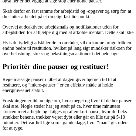
også her er det vigtigt at sige stop eller holde pauser.
Skab derfor en fast ramme for arbejdstid og -opgaver og sørg for, at
du slutter arbejdet på et rimeligt fast tidspunkt.
Overvej at deaktivere arbejdsmails og notifikationer uden for
arbejdstiden for at hjælpe dig med at afkoble mentalt. Dette skal ikke
Hvis du tydeligt adskiller de to områder, vil du kunne bruge fritiden
endnu bedre til restitution, hvilket på lang sigt mindsker risikoen for
overbelastning, stress og belastningsreaktioner i det hele taget.
Prioritér dine pauser og restituer!
Regelmæssige pauser i løbet af dagen giver hjernen tid til at
restituere, og “micro-pauser ” er en effektiv måde at holde
energiniveauet stabilt.
Forskningen er lidt uenige om, hvor meget og hvor tit de her pauser
skal ære. Nogle steder har jeg stødt på ca. hver time minutters
koncentreret arbejde bør følges op af en kort pause, hvor du f.eks.
strækker benene, trækker vejret dybt eller går en lille tur på 5-10
minutter. Det var lidt lige som i gamle dage, hvor “man” gik uden
for at ryge.