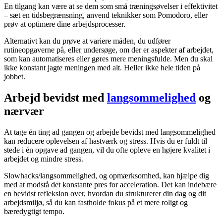
En tilgang kan være at se dem som små træningsøvelser i effektivitet
– sæt en tidsbegrænsning, anvend teknikker som Pomodoro, eller
prøv at optimere dine arbejdsprocesser.
Alternativt kan du prøve at variere måden, du udfører
rutineopgaverne på, eller undersøge, om der er aspekter af arbejdet,
som kan automatiseres eller gøres mere meningsfulde. Men du skal
ikke konstant jagte meningen med alt. Heller ikke hele tiden på
jobbet.
Arbejd bevidst med
langsommelighed
og
nærvær
At tage én ting ad gangen og arbejde bevidst med langsommelighed
kan reducere oplevelsen af hastværk og stress. Hvis du er fuldt til
stede i én opgave ad gangen, vil du ofte opleve en højere kvalitet i
arbejdet og mindre stress.
Slowhacks/langsommelighed, og opmærksomhed, kan hjælpe dig
med at modstå det konstante pres for acceleration. Det kan indebære
en bevidst refleksion over, hvordan du strukturerer din dag og dit
arbejdsmiljø, så du kan fastholde fokus på et mere roligt og
bæredygtigt tempo.