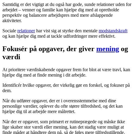
Samtidig er det vigtigt at du også har gode, sunde relationer uden for
arbejdet – venner og familie kan hjælpe dig med at opretholde
perspektiv og balancere arbejdspres med mere afslappende
aktiviteter.
Sociale
relationer
har vist sig at styrke den mentale
modstandskraft
og kan hjælpe dig med at tackle udfordringer mere effektivt.
Fokusér på opgaver, der giver
mening
og
værdi
At prioritere værdiskabende opgaver frem for blot at være travl, kan
hjælpe dig med at finde mening i dit arbejde.
Identificér hvilke opgaver, der virkelig gør en forskel, og fokuser på
dem.
Når du udfører opgaver, der er i overensstemmelse med dine
personlige værdier, oplever du ofte større tilfredshed, og det kan
hjælpe dig til at arbejde mere målrettet.
Når der er opgaver, som primært er rutineprægede og måske ikke
lige skaber stor værdi eller mening, kan det stadig være muligt at
finde måder at håndtere dem på, så de føles mere tilfredsstillende.