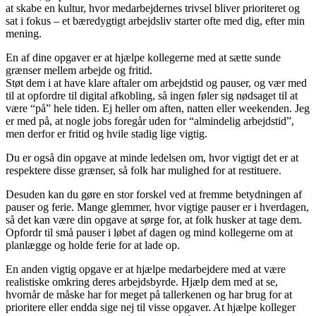
at skabe en kultur, hvor medarbejdernes trivsel bliver prioriteret og
sat i fokus – et bæredygtigt arbejdsliv starter ofte med dig, efter min
mening.
En af dine opgaver er at hjælpe kollegerne med at sætte sunde
grænser mellem arbejde og fritid.
Støt dem i at have klare aftaler om arbejdstid og pauser, og vær med
til at opfordre til digital afkobling, så ingen føler sig nødsaget til at
være “på” hele tiden. Ej heller om aften, natten eller weekenden. Jeg
er med på, at nogle jobs foregår uden for “almindelig arbejdstid”,
men derfor er fritid og hvile stadig lige vigtig.
Du er også din opgave at minde ledelsen om, hvor vigtigt det er at
respektere disse grænser, så folk har mulighed for at restituere.
Desuden kan du gøre en stor forskel ved at fremme betydningen af
pauser og ferie. Mange glemmer, hvor vigtige pauser er i hverdagen,
så det kan være din opgave at sørge for, at folk husker at tage dem.
Opfordr til små pauser i løbet af dagen og mind kollegerne om at
planlægge og holde ferie for at lade op.
En anden vigtig opgave er at hjælpe medarbejdere med at være
realistiske omkring deres arbejdsbyrde. Hjælp dem med at se,
hvornår de måske har for meget på tallerkenen og har brug for at
prioritere eller endda sige nej til visse opgaver. At hjælpe kolleger