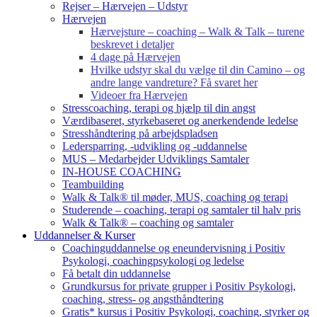
Rejser – Hærvejen – Udstyr
Hærvejen
Hærvejsture – coaching – Walk & Talk – turene
beskrevet i detaljer
4 dage på Hærvejen
Hvilke udstyr skal du vælge til din Camino – og
andre lange vandreture? Få svaret her
Videoer fra Hærvejen
Stresscoaching, terapi og hjælp til din angst
Værdibaseret, styrkebaseret og anerkendende ledelse
Stresshåndtering på arbejdspladsen
Ledersparring, -udvikling og -uddannelse
MUS – Medarbejder Udviklings Samtaler
IN-HOUSE COACHING
Teambuilding
Walk & Talk® til møder, MUS, coaching og terapi
Studerende – coaching, terapi og samtaler til halv pris
Walk & Talk® – coaching og samtaler
Uddannelser & Kurser
Coachinguddannelse og eneundervisning i Positiv
Psykologi, coachingpsykologi og ledelse
Få betalt din uddannelse
Grundkursus for private grupper i Positiv Psykologi,
coaching, stress- og angsthåndtering
Gratis* kursus i Positiv Psykologi, coaching, styrker og