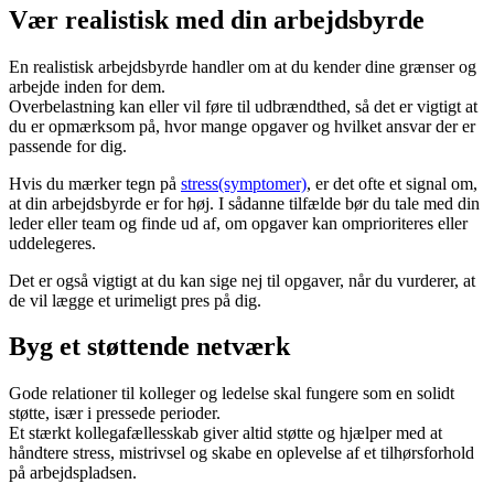
Vær realistisk med din arbejdsbyrde
En realistisk arbejdsbyrde handler om at du kender dine grænser og
arbejde inden for dem.
Overbelastning kan eller vil føre til udbrændthed, så det er vigtigt at
du er opmærksom på, hvor mange opgaver og hvilket ansvar der er
passende for dig.
Hvis du mærker tegn på
stress(symptomer)
, er det ofte et signal om,
at din arbejdsbyrde er for høj. I sådanne tilfælde bør du tale med din
leder eller team og finde ud af, om opgaver kan omprioriteres eller
uddelegeres.
Det er også vigtigt at du kan sige nej til opgaver, når du vurderer, at
de vil lægge et urimeligt pres på dig.
Byg et støttende netværk
Gode relationer til kolleger og ledelse skal fungere som en solidt
støtte, især i pressede perioder.
Et stærkt kollegafællesskab giver altid støtte og hjælper med at
håndtere stress, mistrivsel og skabe en oplevelse af et tilhørsforhold
på arbejdspladsen.