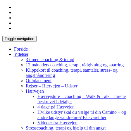
Toggle navigation
Forside
Ydelser
3 timers coaching & terapi
12 måneders coaching, terapi, rådgivning og sparring
Klippekort til coaching, terapi, samtaler, stress- og
angsthåndtering
Outplacement
Rejser – Hærvejen – Udstyr
Hærvejen
Hærvejsture – coaching – Walk & Talk – turene
beskrevet i detaljer
4 dage på Hærvejen
Hvilke udstyr skal du vælge til din Camino – og
andre lange vandreture? Få svaret her
Videoer fra Hærvejen
Stresscoaching, terapi og hjælp til din angst