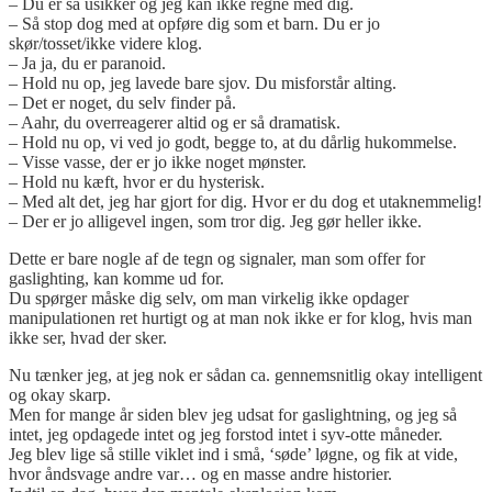
– Du er så usikker og jeg kan ikke regne med dig.
– Så stop dog med at opføre dig som et barn. Du er jo
skør/tosset/ikke videre klog.
– Ja ja, du er paranoid.
– Hold nu op, jeg lavede bare sjov. Du misforstår alting.
– Det er noget, du selv finder på.
– Aahr, du overreagerer altid og er så dramatisk.
– Hold nu op, vi ved jo godt, begge to, at du dårlig hukommelse.
– Visse vasse, der er jo ikke noget mønster.
– Hold nu kæft, hvor er du hysterisk.
– Med alt det, jeg har gjort for dig. Hvor er du dog et utaknemmelig!
– Der er jo alligevel ingen, som tror dig. Jeg gør heller ikke.
Dette er bare nogle af de tegn og signaler, man som offer for
gaslighting, kan komme ud for.
Du spørger måske dig selv, om man virkelig ikke opdager
manipulationen ret hurtigt og at man nok ikke er for klog, hvis man
ikke ser, hvad der sker.
Nu tænker jeg, at jeg nok er sådan ca. gennemsnitlig okay intelligent
og okay skarp.
Men for mange år siden blev jeg udsat for gaslightning, og jeg så
intet, jeg opdagede intet og jeg forstod intet i syv-otte måneder.
Jeg blev lige så stille viklet ind i små, ‘søde’ løgne, og fik at vide,
hvor åndsvage andre var… og en masse andre historier.