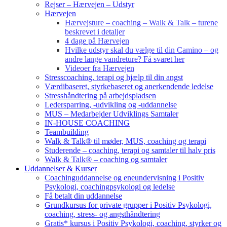
Rejser – Hærvejen – Udstyr
Hærvejen
Hærvejsture – coaching – Walk & Talk – turene
beskrevet i detaljer
4 dage på Hærvejen
Hvilke udstyr skal du vælge til din Camino – og
andre lange vandreture? Få svaret her
Videoer fra Hærvejen
Stresscoaching, terapi og hjælp til din angst
Værdibaseret, styrkebaseret og anerkendende ledelse
Stresshåndtering på arbejdspladsen
Ledersparring, -udvikling og -uddannelse
MUS – Medarbejder Udviklings Samtaler
IN-HOUSE COACHING
Teambuilding
Walk & Talk® til møder, MUS, coaching og terapi
Studerende – coaching, terapi og samtaler til halv pris
Walk & Talk® – coaching og samtaler
Uddannelser & Kurser
Coachinguddannelse og eneundervisning i Positiv
Psykologi, coachingpsykologi og ledelse
Få betalt din uddannelse
Grundkursus for private grupper i Positiv Psykologi,
coaching, stress- og angsthåndtering
Gratis* kursus i Positiv Psykologi, coaching, styrker og