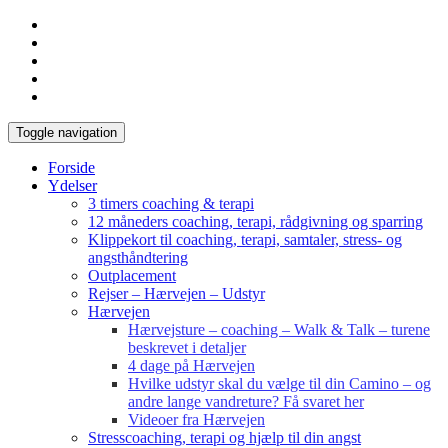
Toggle navigation
Forside
Ydelser
3 timers coaching & terapi
12 måneders coaching, terapi, rådgivning og sparring
Klippekort til coaching, terapi, samtaler, stress- og
angsthåndtering
Outplacement
Rejser – Hærvejen – Udstyr
Hærvejen
Hærvejsture – coaching – Walk & Talk – turene
beskrevet i detaljer
4 dage på Hærvejen
Hvilke udstyr skal du vælge til din Camino – og
andre lange vandreture? Få svaret her
Videoer fra Hærvejen
Stresscoaching, terapi og hjælp til din angst