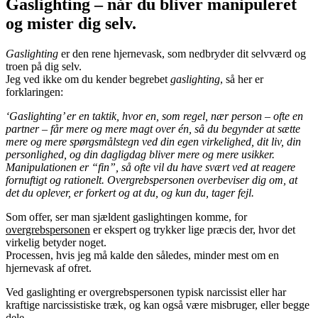
Gaslighting – når du bliver manipuleret
og mister dig selv.
Gaslighting
er den rene hjernevask, som nedbryder dit selvværd og
troen på dig selv.
Jeg ved ikke om du kender begrebet
gaslighting
, så her er
forklaringen:
‘Gaslighting’ er en taktik, hvor en, som regel, nær person – ofte en
partner – får mere og mere magt over én, så du begynder at sætte
mere og mere spørgsmålstegn ved din egen virkelighed, dit liv, din
personlighed, og din dagligdag bliver mere og mere usikker.
Manipulationen er “fin”, så ofte vil du have svært ved at reagere
fornuftigt og rationelt. Overgrebspersonen overbeviser dig om, at
det du oplever, er forkert og at du, og kun du, tager fejl.
Som offer, ser man sjældent gaslightingen komme, for
overgrebspersonen
er ekspert og trykker lige præcis der, hvor det
virkelig betyder noget.
Processen, hvis jeg må kalde den således, minder mest om en
hjernevask af ofret.
Ved gaslighting er overgrebspersonen typisk narcissist eller har
kraftige narcissistiske træk, og kan også være misbruger, eller begge
dele.