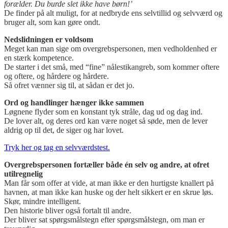
forælder. Du burde slet ikke have børn!’
De finder på alt muligt, for at nedbryde ens selvtillid og selvværd og
bruger alt, som kan gøre ondt.
Nedslidningen er voldsom
Meget kan man sige om overgrebspersonen, men vedholdenhed er
en stærk kompetence.
De starter i det små, med “fine” nålestikangreb, som kommer oftere
og oftere, og hårdere og hårdere.
Så ofret vænner sig til, at sådan er det jo.
Ord og handlinger hænger ikke sammen
Løgnene flyder som en konstant tyk stråle, dag ud og dag ind.
De lover alt, og deres ord kan være noget så søde, men de lever
aldrig op til det, de siger og har lovet.
Tryk her og tag en selvværdstest.
Overgrebspersonen fortæller både én selv og andre, at ofret
utilregnelig
Man får som offer at vide, at man ikke er den hurtigste knallert på
havnen, at man ikke kan huske og der helt sikkert er en skrue løs.
Skør, mindre intelligent.
Den historie bliver også fortalt til andre.
Der bliver sat spørgsmålstegn efter spørgsmålstegn, om man er