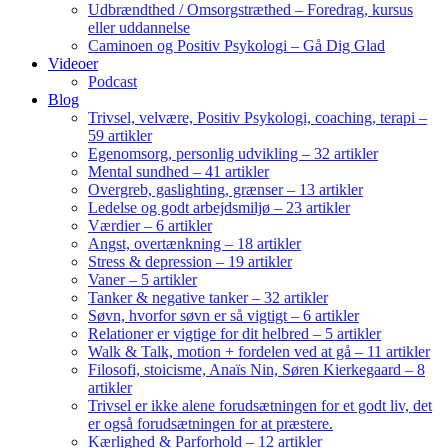
Udbrændthed / Omsorgstræthed – Foredrag, kursus
eller uddannelse
Caminoen og Positiv Psykologi – Gå Dig Glad
Videoer
Podcast
Blog
Trivsel, velvære, Positiv Psykologi, coaching, terapi –
59 artikler
Egenomsorg, personlig udvikling – 32 artikler
Mental sundhed – 41 artikler
Overgreb, gaslighting, grænser – 13 artikler
Ledelse og godt arbejdsmiljø – 23 artikler
Værdier – 6 artikler
Angst, overtænkning – 18 artikler
Stress & depression – 19 artikler
Vaner – 5 artikler
Tanker & negative tanker – 32 artikler
Søvn, hvorfor søvn er så vigtigt – 6 artikler
Relationer er vigtige for dit helbred – 5 artikler
Walk & Talk, motion + fordelen ved at gå – 11 artikler
Filosofi, stoicisme, Anaïs Nin, Søren Kierkegaard – 8
artikler
Trivsel er ikke alene forudsætningen for et godt liv, det
er også forudsætningen for at præstere.
Kærlighed & Parforhold – 12 artikler