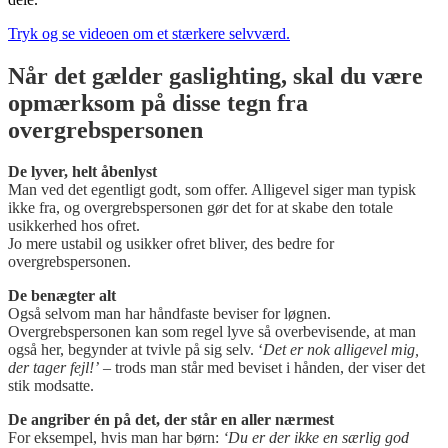
Tryk
og se videoen om et stærkere
selvvær
d.
Når det gælder gaslighting, skal du være
opmærksom på disse tegn fra
overgrebspersonen
De lyver, helt åbenlyst
Man ved det egentligt godt, som offer. Alligevel siger man typisk
ikke fra, og overgrebspersonen gør det for at skabe den totale
usikkerhed hos ofret.
Jo mere ustabil og usikker ofret bliver, des bedre for
overgrebspersonen.
De benægter alt
Også selvom man har håndfaste beviser for løgnen.
Overgrebspersonen kan som regel lyve så overbevisende, at man
også her, begynder at tvivle på sig selv. ‘
Det er nok alligevel mig,
der tager fejl!’
– trods man står med beviset i hånden, der viser det
stik modsatte.
De angriber én på det, der står en aller nærmest
For eksempel, hvis man har børn:
‘Du er der ikke en særlig god