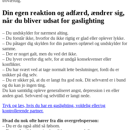
troværdig.
Din egen reaktion og adfærd, ændrer sig,
når du bliver udsat for gaslighting
– Du undskylder for nærmest alting.
– Du forstår ikke, hvorfor du ikke rigtig er glad eller oplever lykke.
– Du påtager dig skylden for din partners opførsel og undskylder for
samme.
– Der er noget galt, men du ved det ikke.
– Du lyver overfor dig selv, for at undgå konsekvenser eller
konflikter.
– Du har svært ved at tage normalt lette beslutninger, fordi du er
usikker på dig selv.
– Du er sikker på, at du er langt fra god nok. Dit selvværd er i bund
og du kan jo ingen ting.
Du kan samtidig opleve generaliseret angst, depression i en eller
anden grad. Selvværd og selvtillid er langt nede.
Tryk og læs, hvis du har en gaslighting, voldelig eller/og
kontrollerende partner.
Hvad du nok ofte hører fra din overgrebsperson:
– Du er da også altid så følsom.