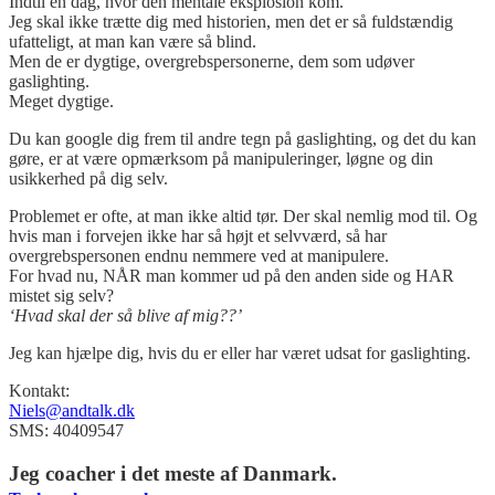
Indtil en dag, hvor den mentale eksplosion kom.
Jeg skal ikke trætte dig med historien, men det er så fuldstændig
ufatteligt, at man kan være så blind.
Men de er dygtige, overgrebspersonerne, dem som udøver
gaslighting.
Meget dygtige.
Du kan google dig frem til andre tegn på gaslighting, og det du kan
gøre, er at være opmærksom på manipuleringer, løgne og din
usikkerhed på dig selv.
Problemet er ofte, at man ikke altid tør. Der skal nemlig mod til. Og
hvis man i forvejen ikke har så højt et selvværd, så har
overgrebspersonen endnu nemmere ved at manipulere.
For hvad nu, NÅR man kommer ud på den anden side og HAR
mistet sig selv?
‘Hvad skal der så blive af mig??’
Jeg kan hjælpe dig, hvis du er eller har været udsat for gaslighting.
Kontakt:
Niels@andtalk.dk
SMS: 40409547
Jeg coacher i det meste af Danmark.