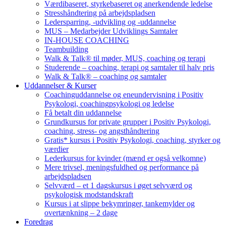
Værdibaseret, styrkebaseret og anerkendende ledelse
Stresshåndtering på arbejdspladsen
Ledersparring, -udvikling og -uddannelse
MUS – Medarbejder Udviklings Samtaler
IN-HOUSE COACHING
Teambuilding
Walk & Talk® til møder, MUS, coaching og terapi
Studerende – coaching, terapi og samtaler til halv pris
Walk & Talk® – coaching og samtaler
Uddannelser & Kurser
Coachinguddannelse og eneundervisning i Positiv
Psykologi, coachingpsykologi og ledelse
Få betalt din uddannelse
Grundkursus for private grupper i Positiv Psykologi,
coaching, stress- og angsthåndtering
Gratis* kursus i Positiv Psykologi, coaching, styrker og
værdier
Lederkursus for kvinder (mænd er også velkomne)
Mere trivsel, meningsfuldhed og performance på
arbejdspladsen
Selvværd – et 1 dagskursus i øget selvværd og
psykologisk modstandskraft
Kursus i at slippe bekymringer, tankemylder og
overtænkning – 2 dage
Foredrag