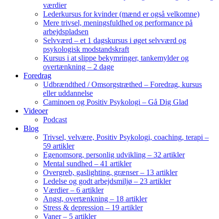
værdier
Lederkursus for kvinder (mænd er også velkomne)
Mere trivsel, meningsfuldhed og performance på
arbejdspladsen
Selvværd – et 1 dagskursus i øget selvværd og
psykologisk modstandskraft
Kursus i at slippe bekymringer, tankemylder og
overtænkning – 2 dage
Foredrag
Udbrændthed / Omsorgstræthed – Foredrag, kursus
eller uddannelse
Caminoen og Positiv Psykologi – Gå Dig Glad
Videoer
Podcast
Blog
Trivsel, velvære, Positiv Psykologi, coaching, terapi –
59 artikler
Egenomsorg, personlig udvikling – 32 artikler
Mental sundhed – 41 artikler
Overgreb, gaslighting, grænser – 13 artikler
Ledelse og godt arbejdsmiljø – 23 artikler
Værdier – 6 artikler
Angst, overtænkning – 18 artikler
Stress & depression – 19 artikler
Vaner – 5 artikler