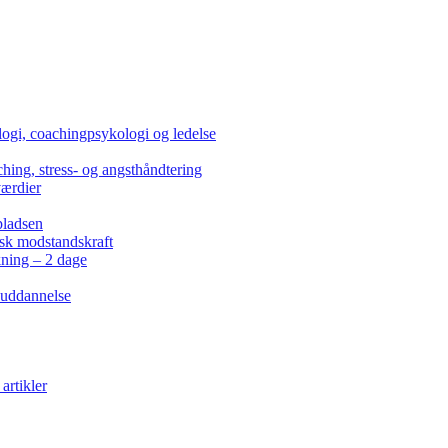
ogi, coachingpsykologi og ledelse
hing, stress- og angsthåndtering
værdier
pladsen
isk modstandskraft
kning – 2 dage
 uddannelse
artikler