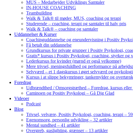
MUS – Medarbejder Udviklings Samtaler
IN-HOUSE COACHING
Teambuilding
Walk & Talk® til møder, MUS, coaching og terapi
Studerende – coaching, terapi og samtaler til halv pris
Walk & Talk® – coaching og samtaler
Uddannelser & Kurser
Coachinguddannelse og eneundervisning i Positiv Psykol
Få betalt din uddannelse
Grundkursus for private grupper i Positiv Psykologi, coac
Gratis* kursus i Positiv Psykologi, coaching, styrker og 
Lederkursus for kvinder (mænd er også velkomne)
Mere trivsel, meningsfuldhed og performance på arbejds
Selvværd – et 1 dagskursus i øget selvværd og psykolog
Kursus i at slippe bekymringer, tankemylder og overtæn
Foredrag
Udbrændthed / Omsorgstræthed – Foredrag, kursus eller
Caminoen og Positiv Psykologi – Gå Dig Glad
Videoer
Podcast
Blog
Trivsel, velvære, Positiv Psykologi, coaching, terapi – 59 
Egenomsorg, personlig udvikling – 32 artikler
Mental sundhed – 41 artikler
Overgreb, gaslighting, grænser – 13 artikler