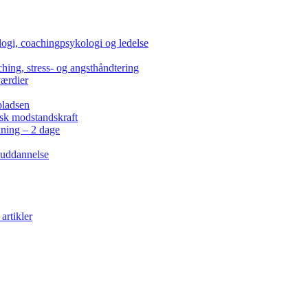
ogi, coachingpsykologi og ledelse
hing, stress- og angsthåndtering
værdier
pladsen
isk modstandskraft
kning – 2 dage
 uddannelse
artikler