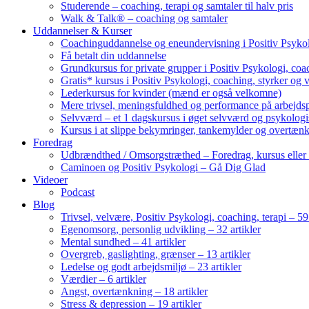
Studerende – coaching, terapi og samtaler til halv pris
Walk & Talk® – coaching og samtaler
Uddannelser & Kurser
Coachinguddannelse og eneundervisning i Positiv Psykol
Få betalt din uddannelse
Grundkursus for private grupper i Positiv Psykologi, coac
Gratis* kursus i Positiv Psykologi, coaching, styrker og 
Lederkursus for kvinder (mænd er også velkomne)
Mere trivsel, meningsfuldhed og performance på arbejds
Selvværd – et 1 dagskursus i øget selvværd og psykolog
Kursus i at slippe bekymringer, tankemylder og overtæn
Foredrag
Udbrændthed / Omsorgstræthed – Foredrag, kursus eller
Caminoen og Positiv Psykologi – Gå Dig Glad
Videoer
Podcast
Blog
Trivsel, velvære, Positiv Psykologi, coaching, terapi – 59 
Egenomsorg, personlig udvikling – 32 artikler
Mental sundhed – 41 artikler
Overgreb, gaslighting, grænser – 13 artikler
Ledelse og godt arbejdsmiljø – 23 artikler
Værdier – 6 artikler
Angst, overtænkning – 18 artikler
Stress & depression – 19 artikler