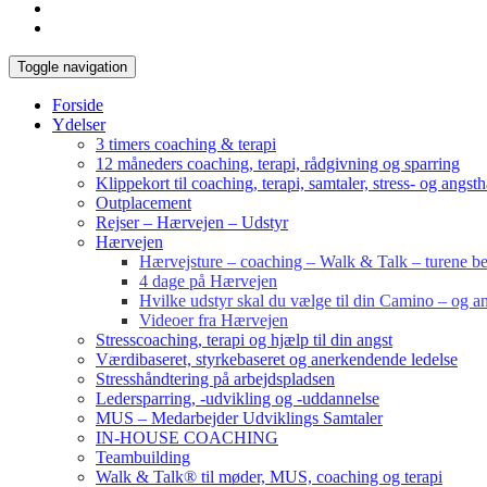
Toggle navigation
Forside
Ydelser
3 timers coaching & terapi
12 måneders coaching, terapi, rådgivning og sparring
Klippekort til coaching, terapi, samtaler, stress- og angst
Outplacement
Rejser – Hærvejen – Udstyr
Hærvejen
Hærvejsture – coaching – Walk & Talk – turene bes
4 dage på Hærvejen
Hvilke udstyr skal du vælge til din Camino – og an
Videoer fra Hærvejen
Stresscoaching, terapi og hjælp til din angst
Værdibaseret, styrkebaseret og anerkendende ledelse
Stresshåndtering på arbejdspladsen
Ledersparring, -udvikling og -uddannelse
MUS – Medarbejder Udviklings Samtaler
IN-HOUSE COACHING
Teambuilding
Walk & Talk® til møder, MUS, coaching og terapi