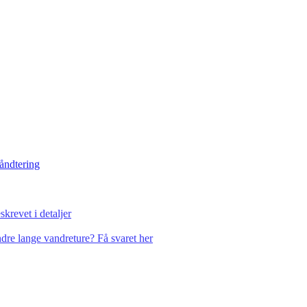
håndtering
krevet i detaljer
dre lange vandreture? Få svaret her