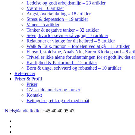
Ledelse og godt arbejdsmiljø – 23 artikler
Værdier – 6 artikler
Angst, overtænkning – 18 artikler
Stress & depression – 19 artikler
Vaner – 5 artikler
Tanker & negative tanker – 32 artikler
Søvn, hvorfor søvn er så vigtigt – 6 artikler
Relationer er vigtige for dit helbred – 5 artikler
Walk & Talk, motion + fordelen ved at gå – 11 artikler
Filosofi, stoicisme, Anaïs Nin, Søren Kierkegaard – 8 art
Trivsel er ikke alene forudsætningen for et godt liv, det 
Kærlighed & Parforhold – 12 artikler
Børn & unge, selvværd og robusthed – 10 artikler
Referencer
Priser & Profil
Priser
CV – uddannelser og kurser
Kontakt
Betingelser, etik og det med småt
:
Niels@andtalk.dk
: +45 40 40 95 47