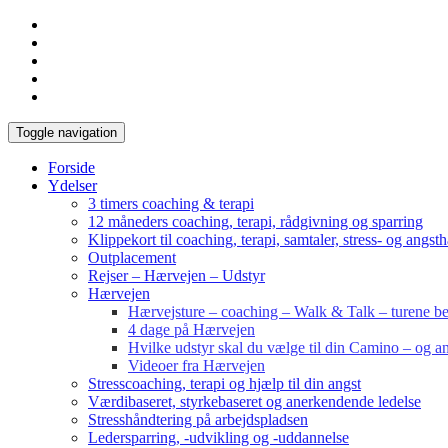
Toggle navigation
Forside
Ydelser
3 timers coaching & terapi
12 måneders coaching, terapi, rådgivning og sparring
Klippekort til coaching, terapi, samtaler, stress- og angst
Outplacement
Rejser – Hærvejen – Udstyr
Hærvejen
Hærvejsture – coaching – Walk & Talk – turene bes
4 dage på Hærvejen
Hvilke udstyr skal du vælge til din Camino – og an
Videoer fra Hærvejen
Stresscoaching, terapi og hjælp til din angst
Værdibaseret, styrkebaseret og anerkendende ledelse
Stresshåndtering på arbejdspladsen
Ledersparring, -udvikling og -uddannelse