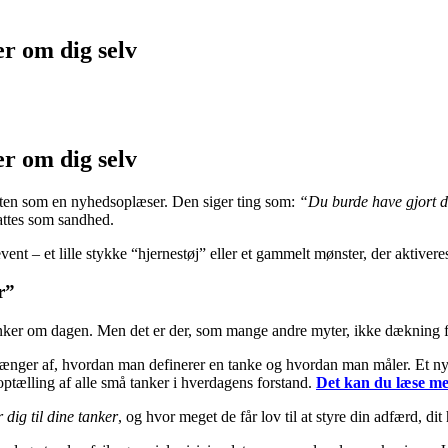
er om dig selv
er om dig selv
æsten som en nyhedsoplæser. Den siger ting som:
“Du burde have gjort d
ttes som sandhed.
ent – et lille stykke “hjernestøj” eller et gammelt mønster, der aktiveres
r”
tanker om dagen. Men det er der, som mange andre myter, ikke dækning f
t afhænger af, hvordan man definerer en tanke og hvordan man måler. Et n
ptælling af alle små tanker i hverdagens forstand.
Det kan du læse me
dig til dine tanker
, og hvor meget de får lov til at styre din adfærd, di