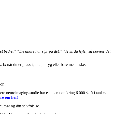
et bedre.”
“De andre har styr på det.”
“Hvis du fejler, så beviser det
, fx når du er presset, træt, utryg eller bare menneske.
or.
yere neuroimaging-studie har estimeret omkring 6.000 skift i tanke-
re om her!
t humør og din selvfølelse.