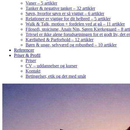
Vaner – 5 artikler
Tanker & negative tanker – 32 artikler
Søvn, hvorfor søvn er så vigtigt – 6 artikler
Relationer er vigtige for dit helbred – 5 artikler
Walk & Talk, motion + fordelen ved at gå – 11 artikler
Filosofi, stoicisme, Anaïs Nin, Søren Kierkegaard – 8 art
Trivsel er ikke alene forudsætningen for et godt liv, det 
Kærlighed & Parforhold – 12 artikler
Børn & unge, selvværd og robusthed – 10 artikler
Referencer
Priser & Profil
Priser
CV – uddannelser og kurser
Kontakt
Betingelser, etik og det med småt