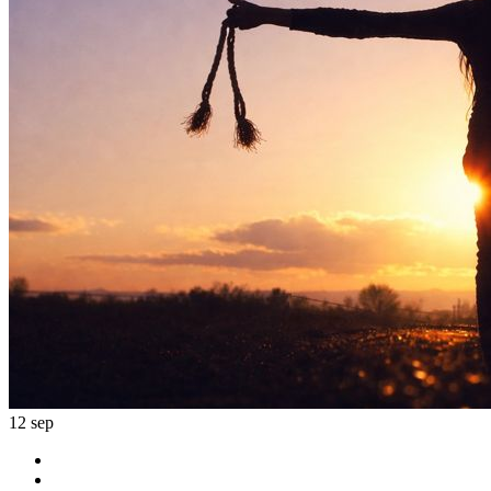
12
sep