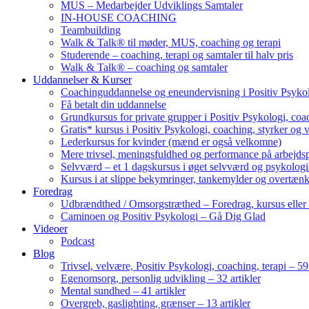
MUS – Medarbejder Udviklings Samtaler
IN-HOUSE COACHING
Teambuilding
Walk & Talk® til møder, MUS, coaching og terapi
Studerende – coaching, terapi og samtaler til halv pris
Walk & Talk® – coaching og samtaler
Uddannelser & Kurser
Coachinguddannelse og eneundervisning i Positiv Psykol
Få betalt din uddannelse
Grundkursus for private grupper i Positiv Psykologi, coac
Gratis* kursus i Positiv Psykologi, coaching, styrker og 
Lederkursus for kvinder (mænd er også velkomne)
Mere trivsel, meningsfuldhed og performance på arbejds
Selvværd – et 1 dagskursus i øget selvværd og psykolog
Kursus i at slippe bekymringer, tankemylder og overtæn
Foredrag
Udbrændthed / Omsorgstræthed – Foredrag, kursus eller
Caminoen og Positiv Psykologi – Gå Dig Glad
Videoer
Podcast
Blog
Trivsel, velvære, Positiv Psykologi, coaching, terapi – 59 
Egenomsorg, personlig udvikling – 32 artikler
Mental sundhed – 41 artikler
Overgreb, gaslighting, grænser – 13 artikler