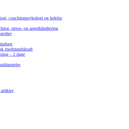
ogi, coachingpsykologi og ledelse
hing, stress- og angsthåndtering
værdier
pladsen
isk modstandskraft
kning – 2 dage
 uddannelse
artikler