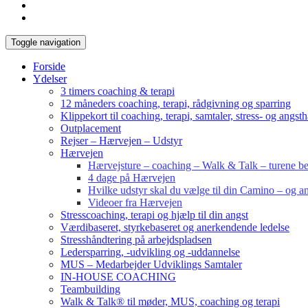
Toggle navigation
Forside
Ydelser
3 timers coaching & terapi
12 måneders coaching, terapi, rådgivning og sparring
Klippekort til coaching, terapi, samtaler, stress- og angst
Outplacement
Rejser – Hærvejen – Udstyr
Hærvejen
Hærvejsture – coaching – Walk & Talk – turene bes
4 dage på Hærvejen
Hvilke udstyr skal du vælge til din Camino – og an
Videoer fra Hærvejen
Stresscoaching, terapi og hjælp til din angst
Værdibaseret, styrkebaseret og anerkendende ledelse
Stresshåndtering på arbejdspladsen
Ledersparring, -udvikling og -uddannelse
MUS – Medarbejder Udviklings Samtaler
IN-HOUSE COACHING
Teambuilding
Walk & Talk® til møder, MUS, coaching og terapi