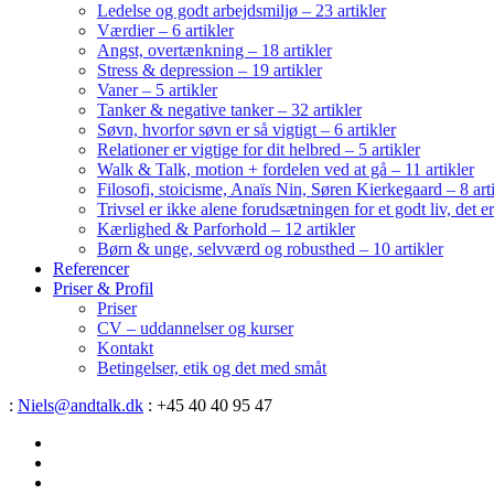
Ledelse og godt arbejdsmiljø – 23 artikler
Værdier – 6 artikler
Angst, overtænkning – 18 artikler
Stress & depression – 19 artikler
Vaner – 5 artikler
Tanker & negative tanker – 32 artikler
Søvn, hvorfor søvn er så vigtigt – 6 artikler
Relationer er vigtige for dit helbred – 5 artikler
Walk & Talk, motion + fordelen ved at gå – 11 artikler
Filosofi, stoicisme, Anaïs Nin, Søren Kierkegaard – 8 art
Trivsel er ikke alene forudsætningen for et godt liv, det 
Kærlighed & Parforhold – 12 artikler
Børn & unge, selvværd og robusthed – 10 artikler
Referencer
Priser & Profil
Priser
CV – uddannelser og kurser
Kontakt
Betingelser, etik og det med småt
:
Niels@andtalk.dk
: +45 40 40 95 47