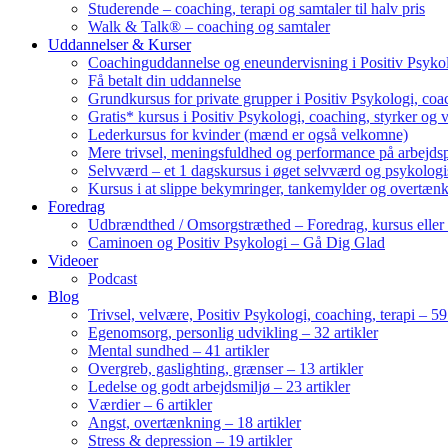
Studerende – coaching, terapi og samtaler til halv pris
Walk & Talk® – coaching og samtaler
Uddannelser & Kurser
Coachinguddannelse og eneundervisning i Positiv Psykol
Få betalt din uddannelse
Grundkursus for private grupper i Positiv Psykologi, coac
Gratis* kursus i Positiv Psykologi, coaching, styrker og 
Lederkursus for kvinder (mænd er også velkomne)
Mere trivsel, meningsfuldhed og performance på arbejds
Selvværd – et 1 dagskursus i øget selvværd og psykolog
Kursus i at slippe bekymringer, tankemylder og overtæn
Foredrag
Udbrændthed / Omsorgstræthed – Foredrag, kursus eller
Caminoen og Positiv Psykologi – Gå Dig Glad
Videoer
Podcast
Blog
Trivsel, velvære, Positiv Psykologi, coaching, terapi – 59 
Egenomsorg, personlig udvikling – 32 artikler
Mental sundhed – 41 artikler
Overgreb, gaslighting, grænser – 13 artikler
Ledelse og godt arbejdsmiljø – 23 artikler
Værdier – 6 artikler
Angst, overtænkning – 18 artikler
Stress & depression – 19 artikler