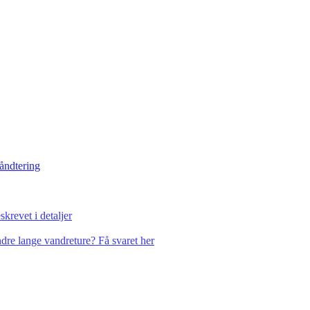
håndtering
krevet i detaljer
dre lange vandreture? Få svaret her