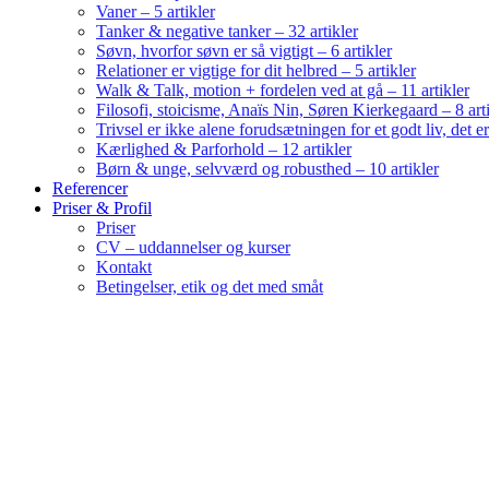
Vaner – 5 artikler
Tanker & negative tanker – 32 artikler
Søvn, hvorfor søvn er så vigtigt – 6 artikler
Relationer er vigtige for dit helbred – 5 artikler
Walk & Talk, motion + fordelen ved at gå – 11 artikler
Filosofi, stoicisme, Anaïs Nin, Søren Kierkegaard – 8 art
Trivsel er ikke alene forudsætningen for et godt liv, det 
Kærlighed & Parforhold – 12 artikler
Børn & unge, selvværd og robusthed – 10 artikler
Referencer
Priser & Profil
Priser
CV – uddannelser og kurser
Kontakt
Betingelser, etik og det med småt