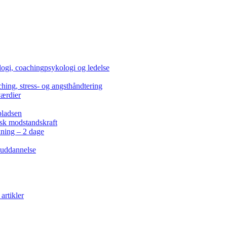
ogi, coachingpsykologi og ledelse
hing, stress- og angsthåndtering
værdier
pladsen
isk modstandskraft
kning – 2 dage
 uddannelse
artikler