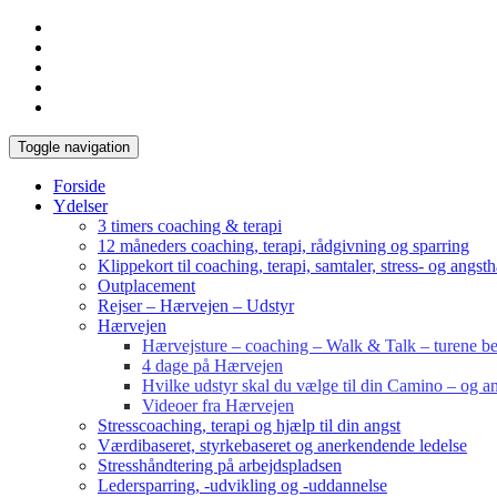
Toggle navigation
Forside
Ydelser
3 timers coaching & terapi
12 måneders coaching, terapi, rådgivning og sparring
Klippekort til coaching, terapi, samtaler, stress- og angst
Outplacement
Rejser – Hærvejen – Udstyr
Hærvejen
Hærvejsture – coaching – Walk & Talk – turene bes
4 dage på Hærvejen
Hvilke udstyr skal du vælge til din Camino – og an
Videoer fra Hærvejen
Stresscoaching, terapi og hjælp til din angst
Værdibaseret, styrkebaseret og anerkendende ledelse
Stresshåndtering på arbejdspladsen
Ledersparring, -udvikling og -uddannelse