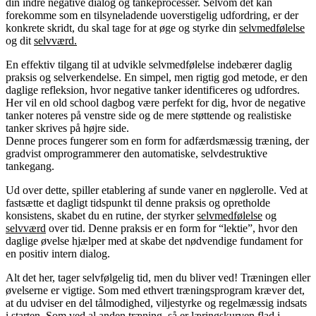
din indre negative dialog og tankeprocesser. Selvom det kan
forekomme som en tilsyneladende uoverstigelig udfordring, er der
konkrete skridt, du skal tage for at øge og styrke din
selvmedfølelse
og dit
selvværd.
En effektiv tilgang til at udvikle selvmedfølelse indebærer daglig
praksis og selverkendelse. En simpel, men rigtig god metode, er den
daglige refleksion, hvor negative tanker identificeres og udfordres.
Her vil en old school dagbog være perfekt for dig, hvor de negative
tanker noteres på venstre side og de mere støttende og realistiske
tanker skrives på højre side.
Denne proces fungerer som en form for adfærdsmæssig træning, der
gradvist omprogrammerer den automatiske, selvdestruktive
tankegang.
Ud over dette, spiller etablering af sunde vaner en nøglerolle. Ved at
fastsætte et dagligt tidspunkt til denne praksis og opretholde
konsistens, skabet du en rutine, der styrker
selvmedfølelse
og
selvværd
over tid. Denne praksis er en form for “lektie”, hvor den
daglige øvelse hjælper med at skabe det nødvendige fundament for
en positiv intern dialog.
Alt det her, tager selvfølgelig tid, men du bliver ved! Træningen eller
øvelserne er vigtige. Som med ethvert træningsprogram kræver det,
at du udviser en del tålmodighed, viljestyrke og regelmæssig indsats
i starten. Som ved al anden træning, så er læringskurven flad i