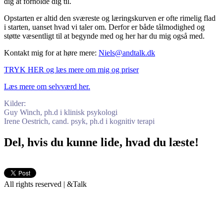
dig at forholde dig til.
Opstarten er altid den sværeste og læringskurven er ofte rimelig flad
i starten, uanset hvad vi taler om. Derfor er både tålmodighed og
støtte væsentligt til at begynde med og her har du mig også med.
Kontakt mig for at høre mere:
Niels@andtalk.dk
TRYK HER og læs mere om mig og priser
Læs mere om selvværd her.
Kilder:
Guy Winch, ph.d i klinisk psykologi
Irene Oestrich, cand. psyk, ph.d i kognitiv terapi
Del, hvis du kunne lide, hvad du læste!
All rights reserved | &Talk