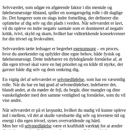
Selvværdet, som udgør en afgørende faktor i din mentale og
følelsesmæssige tilstand, spiller en uomgængelig rolle i dit daglige
liv. Det fungerer som en slags indre fortælling, der definerer din
opfattelse af dig selv og din plads i verden. Når selvværdet er lavt,
vil du opleve en indre negativ samtale som er domineret af negativ
kritik, tvivl, skyld og skam, hvilket har vidtrækkende konsekvenser
for din trivsel og livskvalitet.
Selvværdets tætte ledsager er begrebet
egenomsorg
– en proces,
hvor du anerkender og opfylder dine egne behov, både fysisk og
følelsesmæssigt. Dette indebærer en dybdegående forståelse af, at
din egen trivsel skal være en høj prioritet og en kilde til styrke, der
gavner både dig selv og dem omkring dig.
En vigtig del af selvværdet er
selvmedfølelse
, som har en væsentlig
rolle. Når du har en høj grad af selvmedfølelser, indebærer det,
blandt andet, at du møder de fejl, du begår, dine mangler og dine
vanskeligheder med den samme venlighed og forståelse, som du vil
vise andre.
Når selvværdet er på et lavpunkt, hvilket du stadig vil kunne opleve
ind i mellem, vil det at skulle værdsætte dig selv og investere tid og
energi i din egen trivsel, synes overvældende og hård.
Men her vil
selvmedfølelse
være et kraftfuldt værktøj for at ændre