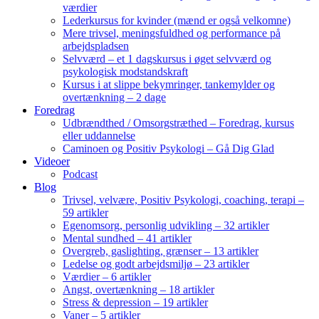
værdier
Lederkursus for kvinder (mænd er også velkomne)
Mere trivsel, meningsfuldhed og performance på
arbejdspladsen
Selvværd – et 1 dagskursus i øget selvværd og
psykologisk modstandskraft
Kursus i at slippe bekymringer, tankemylder og
overtænkning – 2 dage
Foredrag
Udbrændthed / Omsorgstræthed – Foredrag, kursus
eller uddannelse
Caminoen og Positiv Psykologi – Gå Dig Glad
Videoer
Podcast
Blog
Trivsel, velvære, Positiv Psykologi, coaching, terapi –
59 artikler
Egenomsorg, personlig udvikling – 32 artikler
Mental sundhed – 41 artikler
Overgreb, gaslighting, grænser – 13 artikler
Ledelse og godt arbejdsmiljø – 23 artikler
Værdier – 6 artikler
Angst, overtænkning – 18 artikler
Stress & depression – 19 artikler
Vaner – 5 artikler