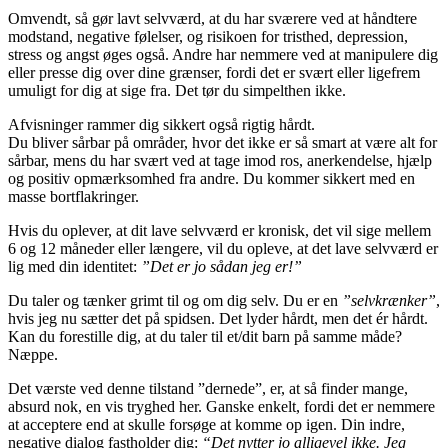
Omvendt, så gør lavt selvværd, at du har sværere ved at håndtere
modstand, negative følelser, og risikoen for tristhed, depression,
stress og angst øges også. Andre har nemmere ved at manipulere dig
eller presse dig over dine grænser, fordi det er svært eller ligefrem
umuligt for dig at sige fra. Det tør du simpelthen ikke.
Afvisninger rammer dig sikkert også rigtig hårdt.
Du bliver sårbar på områder, hvor det ikke er så smart at være alt for
sårbar, mens du har svært ved at tage imod ros, anerkendelse, hjælp
og positiv opmærksomhed fra andre. Du kommer sikkert med en
masse bortflakringer.
Hvis du oplever, at dit lave selvværd er kronisk, det vil sige mellem
6 og 12 måneder eller længere, vil du opleve, at det lave selvværd er
lig med din identitet:
”Det er jo sådan jeg er!”
Du taler og tænker grimt til og om dig selv. Du er en
”selvkrænker”
,
hvis jeg nu sætter det på spidsen. Det lyder hårdt, men det ér hårdt.
Kan du forestille dig, at du taler til et/dit barn på samme måde?
Næppe.
Det værste ved denne tilstand ”dernede”, er, at så finder mange,
absurd nok, en vis tryghed her. Ganske enkelt, fordi det er nemmere
at acceptere end at skulle forsøge at komme op igen. Din indre,
negative dialog fastholder dig:
“Det nytter jo alligevel ikke. Jeg