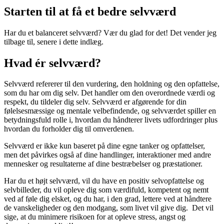
Starten til at få et bedre selvværd
Har du et balanceret selvværd? Vær du glad for det! Det vender jeg
tilbage til, senere i dette indlæg.
Hvad ér selvværd?
Selvværd refererer til den vurdering, den holdning og den opfattelse,
som du har om dig selv. Det handler om den overordnede værdi og
respekt, du tildeler dig selv. Selvværd er afgørende for din
følelsesmæssige og mentale velbefindende, og selvværdet spiller en
betydningsfuld rolle i, hvordan du håndterer livets udfordringer plus
hvordan du forholder dig til omverdenen.
Selvværd er ikke kun baseret på dine egne tanker og opfattelser,
men det påvirkes også af dine handlinger, interaktioner med andre
mennesker og resultaterne af dine bestræbelser og præstationer.
Har du et højt selvværd, vil du have en positiv selvopfattelse og
selvbilleder, du vil opleve dig som værdifuld, kompetent og nemt
ved af føle dig elsket, og du har, i den grad, lettere ved at håndtere
de vanskeligheder og den modgang, som livet vil give dig. Det vil
sige, at du minimere risikoen for at opleve stress, angst og