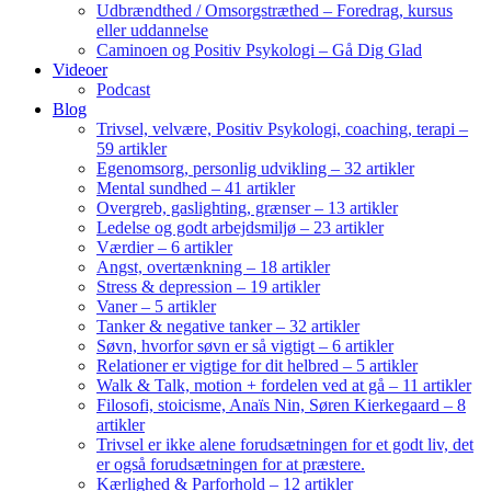
Udbrændthed / Omsorgstræthed – Foredrag, kursus
eller uddannelse
Caminoen og Positiv Psykologi – Gå Dig Glad
Videoer
Podcast
Blog
Trivsel, velvære, Positiv Psykologi, coaching, terapi –
59 artikler
Egenomsorg, personlig udvikling – 32 artikler
Mental sundhed – 41 artikler
Overgreb, gaslighting, grænser – 13 artikler
Ledelse og godt arbejdsmiljø – 23 artikler
Værdier – 6 artikler
Angst, overtænkning – 18 artikler
Stress & depression – 19 artikler
Vaner – 5 artikler
Tanker & negative tanker – 32 artikler
Søvn, hvorfor søvn er så vigtigt – 6 artikler
Relationer er vigtige for dit helbred – 5 artikler
Walk & Talk, motion + fordelen ved at gå – 11 artikler
Filosofi, stoicisme, Anaïs Nin, Søren Kierkegaard – 8
artikler
Trivsel er ikke alene forudsætningen for et godt liv, det
er også forudsætningen for at præstere.
Kærlighed & Parforhold – 12 artikler