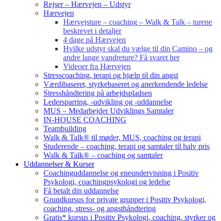
Rejser – Hærvejen – Udstyr
Hærvejen
Hærvejsture – coaching – Walk & Talk – turene
beskrevet i detaljer
4 dage på Hærvejen
Hvilke udstyr skal du vælge til din Camino – og
andre lange vandreture? Få svaret her
Videoer fra Hærvejen
Stresscoaching, terapi og hjælp til din angst
Værdibaseret, styrkebaseret og anerkendende ledelse
Stresshåndtering på arbejdspladsen
Ledersparring, -udvikling og -uddannelse
MUS – Medarbejder Udviklings Samtaler
IN-HOUSE COACHING
Teambuilding
Walk & Talk® til møder, MUS, coaching og terapi
Studerende – coaching, terapi og samtaler til halv pris
Walk & Talk® – coaching og samtaler
Uddannelser & Kurser
Coachinguddannelse og eneundervisning i Positiv
Psykologi, coachingpsykologi og ledelse
Få betalt din uddannelse
Grundkursus for private grupper i Positiv Psykologi,
coaching, stress- og angsthåndtering
Gratis* kursus i Positiv Psykologi, coaching, styrker og