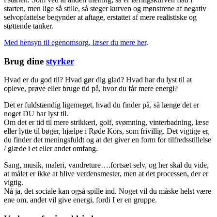
starten, men lige så stille, så steger kurven og mønstrene af negativ
selvopfattelse begynder at aftage, erstattet af mere realistiske og
støttende tanker.
Med hensyn til egenomsorg, læser du mere her
.
Brug dine
styrker
Hvad er du god til? Hvad gør dig glad? Hvad har du lyst til at
opleve, prøve eller bruge tid på, hvor du får mere energi?
Det er fuldstændig ligemeget, hvad du finder på, så længe det er
noget DU har lyst til.
Om det er tid til mere strikkeri, golf, svømning, vinterbadning, læse
eller lytte til bøger, hjælpe i Røde Kors, som frivillig. Det vigtige er,
du finder det meningsfuldt og at det giver en form for tilfredsstillelse
/ glæde i et eller andet omfang.
Sang, musik, maleri, vandreture….fortsæt selv, og her skal du vide,
at målet er ikke at blive verdensmester, men at det processen, der er
vigtig.
Nå ja, det sociale kan også spille ind. Noget vil du måske helst være
ene om, andet vil give energi, fordi I er en gruppe.