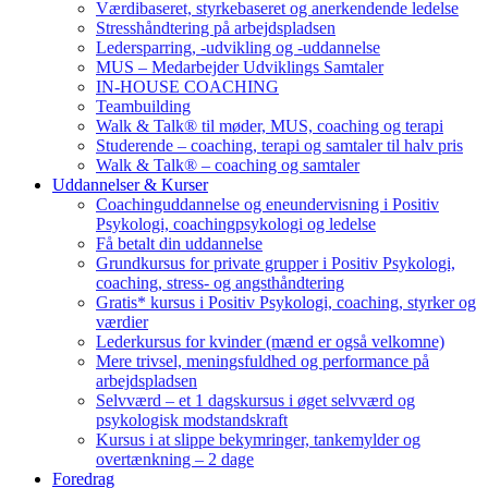
Værdibaseret, styrkebaseret og anerkendende ledelse
Stresshåndtering på arbejdspladsen
Ledersparring, -udvikling og -uddannelse
MUS – Medarbejder Udviklings Samtaler
IN-HOUSE COACHING
Teambuilding
Walk & Talk® til møder, MUS, coaching og terapi
Studerende – coaching, terapi og samtaler til halv pris
Walk & Talk® – coaching og samtaler
Uddannelser & Kurser
Coachinguddannelse og eneundervisning i Positiv
Psykologi, coachingpsykologi og ledelse
Få betalt din uddannelse
Grundkursus for private grupper i Positiv Psykologi,
coaching, stress- og angsthåndtering
Gratis* kursus i Positiv Psykologi, coaching, styrker og
værdier
Lederkursus for kvinder (mænd er også velkomne)
Mere trivsel, meningsfuldhed og performance på
arbejdspladsen
Selvværd – et 1 dagskursus i øget selvværd og
psykologisk modstandskraft
Kursus i at slippe bekymringer, tankemylder og
overtænkning – 2 dage
Foredrag