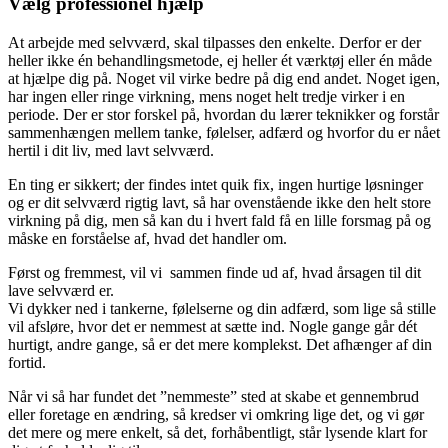
Vælg professionel hjælp
At arbejde med selvværd, skal tilpasses den enkelte. Derfor er der
heller ikke én behandlingsmetode, ej heller ét værktøj eller én måde
at hjælpe dig på. Noget vil virke bedre på dig end andet. Noget igen,
har ingen eller ringe virkning, mens noget helt tredje virker i en
periode. Der er stor forskel på, hvordan du lærer teknikker og forstår
sammenhængen mellem tanke, følelser, adfærd og hvorfor du er nået
hertil i dit liv, med lavt selvværd.
En ting er sikkert; der findes intet quik fix, ingen hurtige løsninger
og er dit selvværd rigtig lavt, så har ovenstående ikke den helt store
virkning på dig, men så kan du i hvert fald få en lille forsmag på og
måske en forståelse af, hvad det handler om.
Først og fremmest, vil vi sammen finde ud af, hvad årsagen til dit
lave selvværd er.
Vi dykker ned i tankerne, følelserne og din adfærd, som lige så stille
vil afsløre, hvor det er nemmest at sætte ind. Nogle gange går dét
hurtigt, andre gange, så er det mere komplekst. Det afhænger af din
fortid.
Når vi så har fundet det ”nemmeste” sted at skabe et gennembrud
eller foretage en ændring, så kredser vi omkring lige det, og vi gør
det mere og mere enkelt, så det, forhåbentligt, står lysende klart for