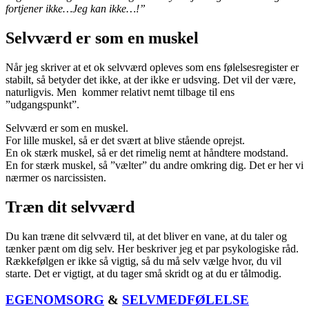
fortjener ikke…Jeg kan ikke…!”
Selvværd er som en muskel
Når jeg skriver at et ok selvværd opleves som ens følelsesregister er
stabilt, så betyder det ikke, at der ikke er udsving. Det vil der være,
naturligvis. Men kommer relativt nemt tilbage til ens
”udgangspunkt”.
Selvværd er som en muskel.
For lille muskel, så er det svært at blive stående oprejst.
En ok stærk muskel, så er det rimelig nemt at håndtere modstand.
En for stærk muskel, så ”vælter” du andre omkring dig. Det er her vi
nærmer os narcissisten.
Træn dit selvværd
Du kan træne dit selvværd til, at det bliver en vane, at du taler og
tænker pænt om dig selv. Her beskriver jeg et par psykologiske råd.
Rækkefølgen er ikke så vigtig, så du må selv vælge hvor, du vil
starte. Det er vigtigt, at du tager små skridt og at du er tålmodig.
EGENOMSORG
&
SELVMEDFØLELSE