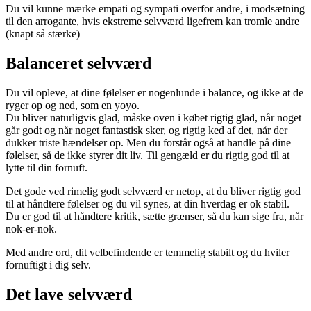
Du vil kunne mærke empati og sympati overfor andre, i modsætning
til den arrogante, hvis ekstreme selvværd ligefrem kan tromle andre
(knapt så stærke)
Balanceret selvværd
Du vil opleve, at dine følelser er nogenlunde i balance, og ikke at de
ryger op og ned, som en yoyo.
Du bliver naturligvis glad, måske oven i købet rigtig glad, når noget
går godt og når noget fantastisk sker, og rigtig ked af det, når der
dukker triste hændelser op. Men du forstår også at handle på dine
følelser, så de ikke styrer dit liv. Til gengæld er du rigtig god til at
lytte til din fornuft.
Det gode ved rimelig godt selvværd er netop, at du bliver rigtig god
til at håndtere følelser og du vil synes, at din hverdag er ok stabil.
Du er god til at håndtere kritik, sætte grænser, så du kan sige fra, når
nok-er-nok.
Med andre ord, dit velbefindende er temmelig stabilt og du hviler
fornuftigt i dig selv.
Det lave selvværd