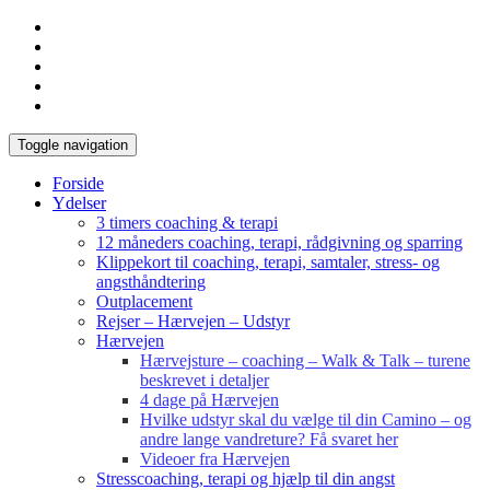
Toggle navigation
Forside
Ydelser
3 timers coaching & terapi
12 måneders coaching, terapi, rådgivning og sparring
Klippekort til coaching, terapi, samtaler, stress- og
angsthåndtering
Outplacement
Rejser – Hærvejen – Udstyr
Hærvejen
Hærvejsture – coaching – Walk & Talk – turene
beskrevet i detaljer
4 dage på Hærvejen
Hvilke udstyr skal du vælge til din Camino – og
andre lange vandreture? Få svaret her
Videoer fra Hærvejen
Stresscoaching, terapi og hjælp til din angst