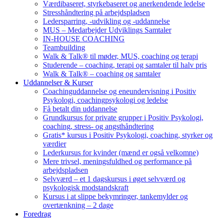
Værdibaseret, styrkebaseret og anerkendende ledelse
Stresshåndtering på arbejdspladsen
Ledersparring, -udvikling og -uddannelse
MUS – Medarbejder Udviklings Samtaler
IN-HOUSE COACHING
Teambuilding
Walk & Talk® til møder, MUS, coaching og terapi
Studerende – coaching, terapi og samtaler til halv pris
Walk & Talk® – coaching og samtaler
Uddannelser & Kurser
Coachinguddannelse og eneundervisning i Positiv
Psykologi, coachingpsykologi og ledelse
Få betalt din uddannelse
Grundkursus for private grupper i Positiv Psykologi,
coaching, stress- og angsthåndtering
Gratis* kursus i Positiv Psykologi, coaching, styrker og
værdier
Lederkursus for kvinder (mænd er også velkomne)
Mere trivsel, meningsfuldhed og performance på
arbejdspladsen
Selvværd – et 1 dagskursus i øget selvværd og
psykologisk modstandskraft
Kursus i at slippe bekymringer, tankemylder og
overtænkning – 2 dage
Foredrag