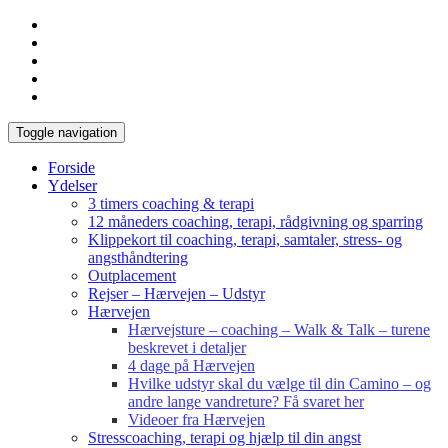
Toggle navigation
Forside
Ydelser
3 timers coaching & terapi
12 måneders coaching, terapi, rådgivning og sparring
Klippekort til coaching, terapi, samtaler, stress- og
angsthåndtering
Outplacement
Rejser – Hærvejen – Udstyr
Hærvejen
Hærvejsture – coaching – Walk & Talk – turene
beskrevet i detaljer
4 dage på Hærvejen
Hvilke udstyr skal du vælge til din Camino – og
andre lange vandreture? Få svaret her
Videoer fra Hærvejen
Stresscoaching, terapi og hjælp til din angst