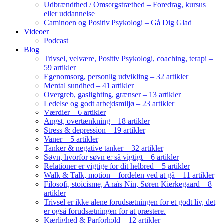
Udbrændthed / Omsorgstræthed – Foredrag, kursus
eller uddannelse
Caminoen og Positiv Psykologi – Gå Dig Glad
Videoer
Podcast
Blog
Trivsel, velvære, Positiv Psykologi, coaching, terapi –
59 artikler
Egenomsorg, personlig udvikling – 32 artikler
Mental sundhed – 41 artikler
Overgreb, gaslighting, grænser – 13 artikler
Ledelse og godt arbejdsmiljø – 23 artikler
Værdier – 6 artikler
Angst, overtænkning – 18 artikler
Stress & depression – 19 artikler
Vaner – 5 artikler
Tanker & negative tanker – 32 artikler
Søvn, hvorfor søvn er så vigtigt – 6 artikler
Relationer er vigtige for dit helbred – 5 artikler
Walk & Talk, motion + fordelen ved at gå – 11 artikler
Filosofi, stoicisme, Anaïs Nin, Søren Kierkegaard – 8
artikler
Trivsel er ikke alene forudsætningen for et godt liv, det
er også forudsætningen for at præstere.
Kærlighed & Parforhold – 12 artikler