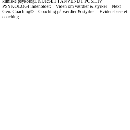
kliniske psykologi. KURSET I ANVENDT POSITIV
PSYKOLOGI indeholder: – Viden om værdier & styrker – Next
Gen. Coaching© – Coaching på værdier & styrker – Evidensbaseret
coaching