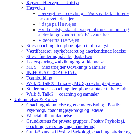
Rejser – Hærvejen – Udstyr
Hærvejen
Hærvejsture – coaching – Walk & Talk – turene
beskrevet i detaljer
4 dage på Hærvejen
Hvilke udstyr skal du vælge til din Camino – og
andre lange vandreture? Få svaret her
Videoer fra Hærvejen
Stresscoaching, terapi og hjælp til din angst
Værdibaseret, styrkebaseret og anerkendende ledelse
Stresshåndtering på arbejdspladsen
Ledersparring, -udvikling og -uddannelse
MUS – Medarbejder Udviklings Samtaler
IN-HOUSE COACHING
Teambuilding
Walk & Talk® til møder, MUS, coaching og terapi
Studerende – coaching, terapi og samtaler til halv pris
Walk & Talk® – coaching og samtaler
Uddannelser & Kurser
Coachinguddannelse og eneundervisning i Positiv
Psykologi, coachingpsykologi og ledelse
Få betalt din uddannelse
Grundkursus for private grupper i Positiv Psykologi,
coaching, stress- og angsthåndtering
Gratis* kursus i Positiv Psykologi, coaching, styrker og