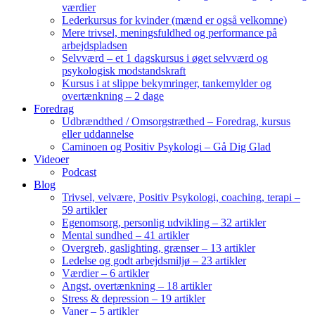
værdier
Lederkursus for kvinder (mænd er også velkomne)
Mere trivsel, meningsfuldhed og performance på
arbejdspladsen
Selvværd – et 1 dagskursus i øget selvværd og
psykologisk modstandskraft
Kursus i at slippe bekymringer, tankemylder og
overtænkning – 2 dage
Foredrag
Udbrændthed / Omsorgstræthed – Foredrag, kursus
eller uddannelse
Caminoen og Positiv Psykologi – Gå Dig Glad
Videoer
Podcast
Blog
Trivsel, velvære, Positiv Psykologi, coaching, terapi –
59 artikler
Egenomsorg, personlig udvikling – 32 artikler
Mental sundhed – 41 artikler
Overgreb, gaslighting, grænser – 13 artikler
Ledelse og godt arbejdsmiljø – 23 artikler
Værdier – 6 artikler
Angst, overtænkning – 18 artikler
Stress & depression – 19 artikler
Vaner – 5 artikler