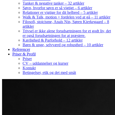
Tanker & negative tanker – 32 artikler
Søvn, hvorfor søvn er så vigtigt – 6 artikler
Relationer er vigtige for dit helbred – 5 artikler
Walk & Talk, motion + fordelen ved at gå – 11 artikler
Filosofi, stoicisme, Anaïs Nin, Søren Kierkegaard – 8
artikler
Trivsel er ikke alene forudsætningen for et godt liv, det
er også forudsætningen for at præstere.
Kærlighed & Parforhold – 12 artikler
Børn & unge, selvværd og robusthed – 10 artikler
Referencer
Priser & Profil
Priser
CV – uddannelser og kurser
Kontakt
Betingelser, etik og det med småt