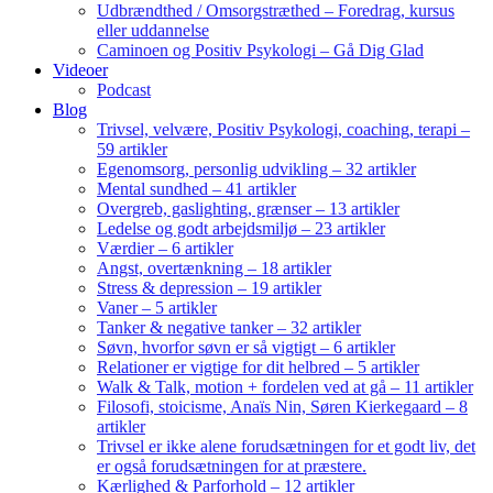
Udbrændthed / Omsorgstræthed – Foredrag, kursus
eller uddannelse
Caminoen og Positiv Psykologi – Gå Dig Glad
Videoer
Podcast
Blog
Trivsel, velvære, Positiv Psykologi, coaching, terapi –
59 artikler
Egenomsorg, personlig udvikling – 32 artikler
Mental sundhed – 41 artikler
Overgreb, gaslighting, grænser – 13 artikler
Ledelse og godt arbejdsmiljø – 23 artikler
Værdier – 6 artikler
Angst, overtænkning – 18 artikler
Stress & depression – 19 artikler
Vaner – 5 artikler
Tanker & negative tanker – 32 artikler
Søvn, hvorfor søvn er så vigtigt – 6 artikler
Relationer er vigtige for dit helbred – 5 artikler
Walk & Talk, motion + fordelen ved at gå – 11 artikler
Filosofi, stoicisme, Anaïs Nin, Søren Kierkegaard – 8
artikler
Trivsel er ikke alene forudsætningen for et godt liv, det
er også forudsætningen for at præstere.
Kærlighed & Parforhold – 12 artikler