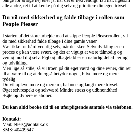
bange for at sige nej eller ja, når det er nødvendigt. Du har, ligesom
alle andre, ret til at tænke på dig selv og prioritere din egen trivsel.
Du vil med sikkerhed og falde tilbage i rollen som
People Pleaser
I starten af det store arbejde med at slippe People Pleaserrollen, vil
du med sikkerhed falde tilbage i dine gamle vaner.
Vær ikke for hård ved dig selv, når det sker. Selvudvikling er en
proces og kan være svært, og det er vigtigt at være tålmodig og
venlig mod dig selv. Fejl og tilbagefald er en naturlig del af læring
og udvikling.
Men lige så stille, så vil troen på dit eget værd og dine evner, din ret
til at være til og at du også betyder noget, blive mere og mere
tydelig.
Du vil opleve mere og mere ro, balance og langt mere trivsel.
Øget selvrespekt og selvværd Mindre stress og udbrændthed
Ægte og dybere relationer.
Du kan altid booke tid til en uforpligtende samtale via telefonen.
Kontakt:
Mail: Niels@adntalk.dk
SMS: 40409547