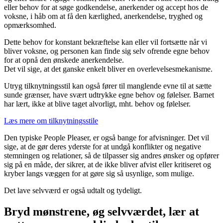
eller behov for at søge godkendelse, anerkender og accept hos de
voksne, i håb om at få den kærlighed, anerkendelse, tryghed og
opmærksomhed.
Dette behov for konstant bekræftelse kan eller vil fortsætte når vi
bliver voksne, og personen kan finde sig selv ofrende egne behov
for at opnå den ønskede anerkendelse.
Det vil sige, at det ganske enkelt bliver en overlevelsesmekanisme.
Utryg tilknytningsstil kan også fører til manglende evne til at sætte
sunde grænser, have svært udtrykke egne behov og følelser. Barnet
har lært, ikke at blive taget alvorligt, mht. behov og følelser.
Læs mere om tilknytningsstile
Den typiske People Pleaser, er også bange for afvisninger. Det vil
sige, at de gør deres yderste for at undgå konflikter og negative
stemningen og relationer, så de tilpasser sig andres ønsker og opfører
sig på en måde, der sikrer, at de ikke bliver afvist eller kritiseret og
kryber langs væggen for at gøre sig så usynlige, som mulige.
Det lave selvværd er også udtalt og tydeligt.
Bryd mønstrene, øg selvværdet, lær at