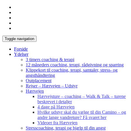
Toggle navigation
Forside
Ydelser
3 timers coaching & terapi
12 måneders coaching, terapi, rådgivning og sparring
Klippekort til coaching, terapi, samtaler, stress- og
angsthåndtering
Outplacement
Rejser – Hærvejen – Udstyr
Hærvejen
Hærvejsture – coaching – Walk & Talk – turene
beskrevet i detaljer
4 dage på Hærvejen
Hvilke udstyr skal du vælge til din Camino – og
andre lange vandreture? Få svaret her
Videoer fra Hærvejen
Stresscoaching, terapi og hjælp til din angst