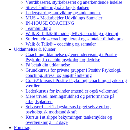
Værdibaseret, styrkebaseret og anerkendende ledelse
Stresshåndtering på arbejdspladsen
Ledersparring, -udvikling og -uddannelse
MUS – Medarbejder Udviklings Samtaler
IN-HOUSE COACHING
Teambuilding
Walk & Talk® til møder, MUS, coaching og terapi
Studerende – coaching, terapi og samtaler til halv pris
Walk & Talk® – coaching og samtaler
Uddannelser & Kurser
Coachinguddannelse og eneundervisning i Positiv
Psykologi, coachingpsykologi og ledelse
Få betalt din uddannelse
Grundkursus for private grupper i Positiv Psykologi,
coaching, stress- og angsthåndtering
Gratis* kursus i Positiv Psykologi, coaching, styrker og
værdier
Lederkursus for kvinder (mænd er også velkomne)
Mere trivsel, meningsfuldhed og performance på
arbejdspladsen
Selvværd – et 1 dagskursus i øget selvværd og
psykologisk modstandskraft
Kursus i at slippe bekymringer, tankemylder og
overtænkning – 2 dage
Foredrag