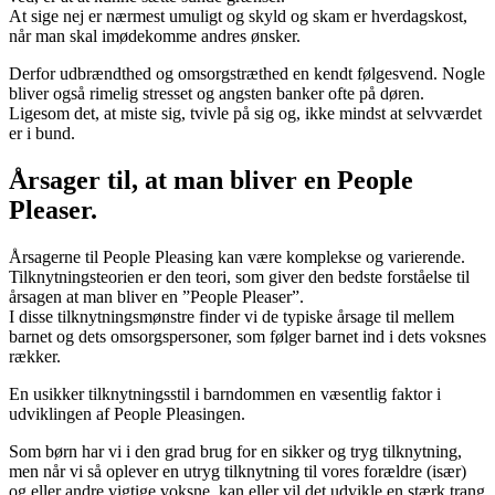
At sige nej er nærmest umuligt og skyld og skam er hverdagskost,
når man skal imødekomme andres ønsker.
Derfor udbrændthed og omsorgstræthed en kendt følgesvend. Nogle
bliver også rimelig stresset og angsten banker ofte på døren.
Ligesom det, at miste sig, tvivle på sig og, ikke mindst at selvværdet
er i bund.
Årsager til, at man bliver en People
Pleaser.
Årsagerne til People Pleasing kan være komplekse og varierende.
Tilknytningsteorien er den teori, som giver den bedste forståelse til
årsagen at man bliver en ”People Pleaser”.
I disse tilknytningsmønstre finder vi de typiske årsage til mellem
barnet og dets omsorgspersoner, som følger barnet ind i dets voksnes
rækker.
En usikker tilknytningsstil i barndommen en væsentlig faktor i
udviklingen af People Pleasingen.
Som børn har vi i den grad brug for en sikker og tryg tilknytning,
men når vi så oplever en utryg tilknytning til vores forældre (især)
og eller andre vigtige voksne, kan eller vil det udvikle en stærk trang