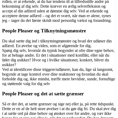
rollen, er at erkende, at du har tendens til at tilfredsstille andre på
bekostning af dig selv. Dette kræver en ærlig selvrefleksion og
accept af din adfærd uden at dømme dig selv. Ved at erkende og
acceptere denne adfærd – og det er svært, når man er alene, synes
jeg – tager du det første skridt mod personlig vækst og forandring.
People Pleaser og Tilknytningsmønstre
Du skal sætte dig ind i tilknytningmønstre og hvad der udløser din
adfærd. En øvelse og viden, som er afgørende for dig.
Spørg dig selv, hvornår du typisk begynder at ofre dine egne behov,
for at behage andre. Er det i situationer med konflikt, eller når du
føler dig usikker? Hvor og i hvilke situationer, konkret, bliver du
usikker?
Ved at identificere disse triggere/udløsere, kan du, lige så langsomt,
begynde at tage kontrol over dine reaktioner og hvordan du skal
forholde dig og, ikke mindst, træffe mere bevidste, sunde, fornuftige
og støttende valg for dig selv
People Pleaser og det at sætte grænser
Så er der det, at sætte grænser og sige nej eller ja, på rette tidspunkt.
Dette er en af de helt store øvelser i at du gør dig fri. Du skal øve dig
i at sætte ord på dine behov og ønsker over for andre, og vær ikke