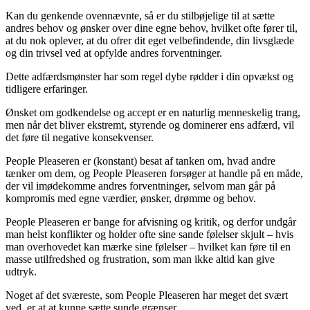
Kan du genkende ovennævnte, så er du stilbøjelige til at sætte
andres behov og ønsker over dine egne behov, hvilket ofte fører til,
at du nok oplever, at du ofrer dit eget velbefindende, din livsglæde
og din trivsel ved at opfylde andres forventninger.
Dette adfærdsmønster har som regel dybe rødder i din opvækst og
tidligere erfaringer.
Ønsket om godkendelse og accept er en naturlig menneskelig trang,
men når det bliver ekstremt, styrende og dominerer ens adfærd, vil
det føre til negative konsekvenser.
People Pleaseren er (konstant) besat af tanken om, hvad andre
tænker om dem, og People Pleaseren forsøger at handle på en måde,
der vil imødekomme andres forventninger, selvom man går på
kompromis med egne værdier, ønsker, drømme og behov.
People Pleaseren er bange for afvisning og kritik, og derfor undgår
man helst konflikter og holder ofte sine sande følelser skjult – hvis
man overhovedet kan mærke sine følelser – hvilket kan føre til en
masse utilfredshed og frustration, som man ikke altid kan give
udtryk.
Noget af det sværeste, som People Pleaseren har meget det svært
ved, er at at kunne sætte sunde grænser.