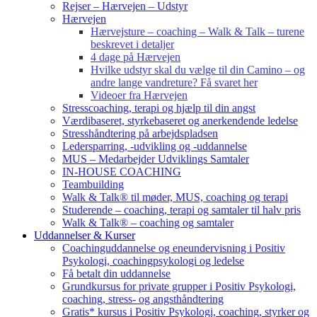
Rejser – Hærvejen – Udstyr
Hærvejen
Hærvejsture – coaching – Walk & Talk – turene
beskrevet i detaljer
4 dage på Hærvejen
Hvilke udstyr skal du vælge til din Camino – og
andre lange vandreture? Få svaret her
Videoer fra Hærvejen
Stresscoaching, terapi og hjælp til din angst
Værdibaseret, styrkebaseret og anerkendende ledelse
Stresshåndtering på arbejdspladsen
Ledersparring, -udvikling og -uddannelse
MUS – Medarbejder Udviklings Samtaler
IN-HOUSE COACHING
Teambuilding
Walk & Talk® til møder, MUS, coaching og terapi
Studerende – coaching, terapi og samtaler til halv pris
Walk & Talk® – coaching og samtaler
Uddannelser & Kurser
Coachinguddannelse og eneundervisning i Positiv
Psykologi, coachingpsykologi og ledelse
Få betalt din uddannelse
Grundkursus for private grupper i Positiv Psykologi,
coaching, stress- og angsthåndtering
Gratis* kursus i Positiv Psykologi, coaching, styrker og