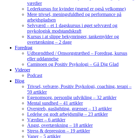
værdier
Lederkursus for kvinder (mænd er også velkomne)
Mere trivsel, meningsfuldhed og performance på
arbejdspladsen
Selvværd – et 1 dagskursus i øget selvværd og
psykologisk modstandskraft
Kursus i at slippe bekymringer, tankemylder og
overtænkning – 2 dage
Foredrag
Udbrændthed / Omsorgstræthed – Foredrag, kursus
eller uddannelse
Caminoen og Positiv Psykologi – Gå Dig Glad
Videoer
Podcast
Blog
Trivsel, velvære, Positiv Psykologi, coaching, terapi –
59 artikler
Egenomsorg, personlig udvikling – 32 artikler
Mental sundhed – 41 artikler
Overgreb, gaslighting, grænser – 13 artikler
Ledelse og godt arbejdsmiljø – 23 artikler
Værdier – 6 artikler
Angst, overtænkning – 18 artikler
Stress & depression – 19 artikler
Vaner – 5 artikler