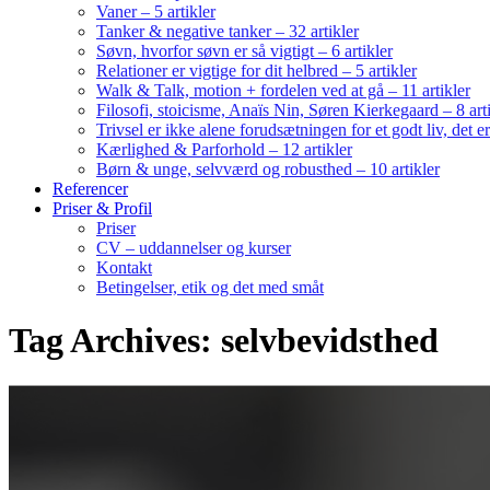
Vaner – 5 artikler
Tanker & negative tanker – 32 artikler
Søvn, hvorfor søvn er så vigtigt – 6 artikler
Relationer er vigtige for dit helbred – 5 artikler
Walk & Talk, motion + fordelen ved at gå – 11 artikler
Filosofi, stoicisme, Anaïs Nin, Søren Kierkegaard – 8 art
Trivsel er ikke alene forudsætningen for et godt liv, det 
Kærlighed & Parforhold – 12 artikler
Børn & unge, selvværd og robusthed – 10 artikler
Referencer
Priser & Profil
Priser
CV – uddannelser og kurser
Kontakt
Betingelser, etik og det med småt
Tag Archives: selvbevidsthed