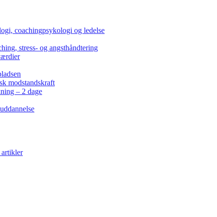
ogi, coachingpsykologi og ledelse
hing, stress- og angsthåndtering
værdier
pladsen
isk modstandskraft
kning – 2 dage
 uddannelse
artikler