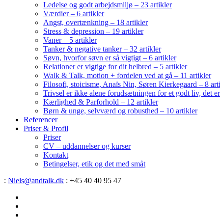
Ledelse og godt arbejdsmiljø – 23 artikler
Værdier – 6 artikler
Angst, overtænkning – 18 artikler
Stress & depression – 19 artikler
Vaner – 5 artikler
Tanker & negative tanker – 32 artikler
Søvn, hvorfor søvn er så vigtigt – 6 artikler
Relationer er vigtige for dit helbred – 5 artikler
Walk & Talk, motion + fordelen ved at gå – 11 artikler
Filosofi, stoicisme, Anaïs Nin, Søren Kierkegaard – 8 art
Trivsel er ikke alene forudsætningen for et godt liv, det 
Kærlighed & Parforhold – 12 artikler
Børn & unge, selvværd og robusthed – 10 artikler
Referencer
Priser & Profil
Priser
CV – uddannelser og kurser
Kontakt
Betingelser, etik og det med småt
:
Niels@andtalk.dk
: +45 40 40 95 47