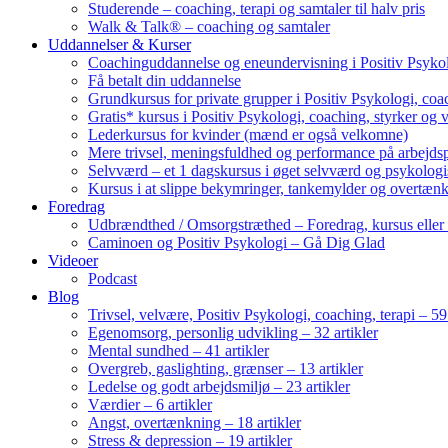
Studerende – coaching, terapi og samtaler til halv pris
Walk & Talk® – coaching og samtaler
Uddannelser & Kurser
Coachinguddannelse og eneundervisning i Positiv Psykol
Få betalt din uddannelse
Grundkursus for private grupper i Positiv Psykologi, coac
Gratis* kursus i Positiv Psykologi, coaching, styrker og 
Lederkursus for kvinder (mænd er også velkomne)
Mere trivsel, meningsfuldhed og performance på arbejds
Selvværd – et 1 dagskursus i øget selvværd og psykolog
Kursus i at slippe bekymringer, tankemylder og overtæn
Foredrag
Udbrændthed / Omsorgstræthed – Foredrag, kursus eller
Caminoen og Positiv Psykologi – Gå Dig Glad
Videoer
Podcast
Blog
Trivsel, velvære, Positiv Psykologi, coaching, terapi – 59 
Egenomsorg, personlig udvikling – 32 artikler
Mental sundhed – 41 artikler
Overgreb, gaslighting, grænser – 13 artikler
Ledelse og godt arbejdsmiljø – 23 artikler
Værdier – 6 artikler
Angst, overtænkning – 18 artikler
Stress & depression – 19 artikler