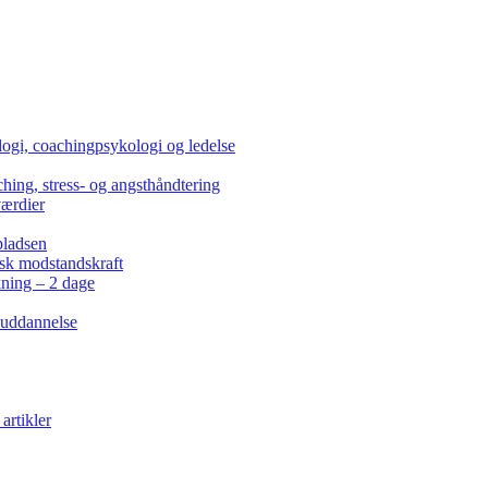
ogi, coachingpsykologi og ledelse
hing, stress- og angsthåndtering
værdier
pladsen
isk modstandskraft
kning – 2 dage
 uddannelse
artikler