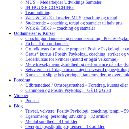
MUS – Medarbejder Udviklings Samtaler
IN-HOUSE COACHING
Teambuilding
Walk & Talk® til møder, MUS, coaching og terapi
Studerende – coaching, terapi og samtaler til halv pris
Walk & Talk® – coaching og samtaler
Uddannelser & Kurser
Coachinguddannelse og eneundervisning i Positiv Psykol
Få betalt din uddannelse
Grundkursus for private grupper i Positiv Psykologi, coac
Gratis* kursus i Positiv Psykologi, coaching, styrker og 
Lederkursus for kvinder (mænd er også velkomne)
Mere trivsel, meningsfuldhed og performance på arbejds
Selvværd – et 1 dagskursus i øget selvværd og psykolog
Kursus i at slippe bekymringer, tankemylder og overtæn
Foredrag
Udbrændthed / Omsorgstræthed – Foredrag, kursus eller
Caminoen og Positiv Psykologi – Gå Dig Glad
Videoer
Podcast
Blog
Trivsel, velvære, Positiv Psykologi, coaching, terapi – 59 
Egenomsorg, personlig udvikling – 32 artikler
Mental sundhed – 41 artikler
Overgreb, gaslighting, grænser – 13 artikler