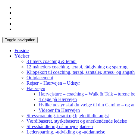
Toggle navigation
Forside
Ydelser
3 timers coaching & terapi
12 måneders coaching, terapi, rådgivning og sparring
Klippekort til coaching, terapi, samtaler, stress- og angst
Outplacement
Rejser – Hærvejen – Udstyr
Hærvejen
Hærvejsture – coaching – Walk & Talk – turene bes
4 dage på Hærvejen
Hvilke udstyr skal du vælge til din Camino – og an
Videoer fra Hærvejen
Stresscoaching, terapi og hjælp til din angst
Værdibaseret, styrkebaseret og anerkendende ledelse
Stresshåndtering på arbejdspladsen
Ledersparring, -udvikling og -uddannelse