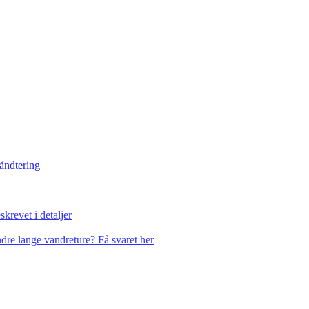
håndtering
krevet i detaljer
dre lange vandreture? Få svaret her