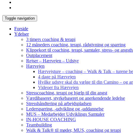
Toggle navigation
Forside
Ydelser
3 timers coaching & terapi
12 måneders coaching, terapi, rådgivning og sparring
Klippekort til coaching, terapi, samtaler, stress- og angst
Outplacement
Rejser – Hærvejen – Udstyr
Hærvejen
Hærvejsture – coaching – Walk & Talk – turene bes
4 dage på Hærvejen
Hvilke udstyr skal du vælge til din Camino – og an
Videoer fra Hærvejen
Stresscoaching, terapi og hjælp til din angst
Værdibaseret, styrkebaseret og anerkendende ledelse
Stresshåndtering på arbejdspladsen
Ledersparring, -udvikling og -uddannelse
MUS – Medarbejder Udviklings Samtaler
IN-HOUSE COACHING
Teambuilding
Walk & Talk® til møder, MUS, coaching og terapi