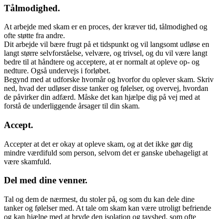
Tålmodighed.
At arbejde med skam er en proces, der kræver tid, tålmodighed og
ofte støtte fra andre.
Dit arbejde vil bære frugt på et tidspunkt og vil langsomt udløse en
langt større selvforståelse, velvære, og trivsel, og du vil være langt
bedre til at håndtere og acceptere, at er normalt at opleve op- og
nedture. Også undervejs i forløbet.
Begynd med at udforske hvornår og hvorfor du oplever skam. Skriv
ned, hvad der udløser disse tanker og følelser, og overvej, hvordan
de påvirker din adfærd. Måske det kan hjælpe dig på vej med at
forstå de underliggende årsager til din skam.
Accept.
Accepter at det er okay at opleve skam, og at det ikke gør dig
mindre værdifuld som person, selvom det er ganske ubehageligt at
være skamfuld.
Del med dine venner.
Tal og dem de nærmest, du stoler på, og som du kan dele dine
tanker og følelser med. At tale om skam kan være utroligt befriende
og kan hjælpe med at bryde den isolation og tavshed, som ofte