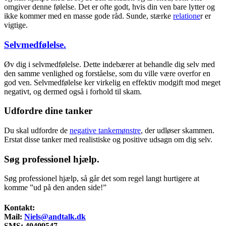
omgiver denne følelse. Det er ofte godt, hvis din ven bare lytter og
ikke kommer med en masse gode råd. Sunde, stærke
relatione
r er
vigtige.
Selvmedfølelse.
Øv dig i selvmedfølelse. Dette indebærer at behandle dig selv med
den samme venlighed og forståelse, som du ville være overfor en
god ven. Selvmedfølelse ker virkelig en effektiv modgift mod meget
negativt, og dermed også i forhold til skam.
Udfordre dine tanker
Du skal udfordre de
negative tankemønstre
, der udløser skammen.
Erstat disse tanker med realistiske og positive udsagn om dig selv.
Søg professionel hjælp.
Søg professionel hjælp, så går det som regel langt hurtigere at
komme ”ud på den anden side!”
Kontakt:
Mail:
Niels@andtalk.dk
SMS: 40409547