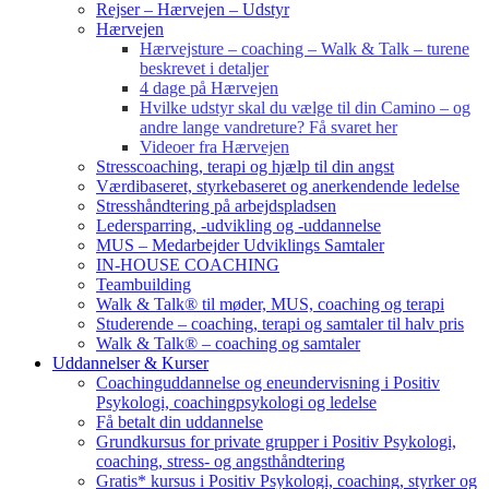
Rejser – Hærvejen – Udstyr
Hærvejen
Hærvejsture – coaching – Walk & Talk – turene
beskrevet i detaljer
4 dage på Hærvejen
Hvilke udstyr skal du vælge til din Camino – og
andre lange vandreture? Få svaret her
Videoer fra Hærvejen
Stresscoaching, terapi og hjælp til din angst
Værdibaseret, styrkebaseret og anerkendende ledelse
Stresshåndtering på arbejdspladsen
Ledersparring, -udvikling og -uddannelse
MUS – Medarbejder Udviklings Samtaler
IN-HOUSE COACHING
Teambuilding
Walk & Talk® til møder, MUS, coaching og terapi
Studerende – coaching, terapi og samtaler til halv pris
Walk & Talk® – coaching og samtaler
Uddannelser & Kurser
Coachinguddannelse og eneundervisning i Positiv
Psykologi, coachingpsykologi og ledelse
Få betalt din uddannelse
Grundkursus for private grupper i Positiv Psykologi,
coaching, stress- og angsthåndtering
Gratis* kursus i Positiv Psykologi, coaching, styrker og