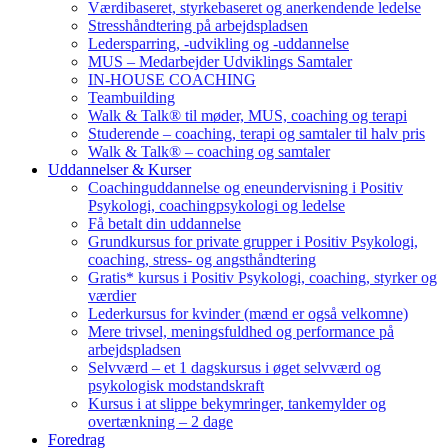
Værdibaseret, styrkebaseret og anerkendende ledelse
Stresshåndtering på arbejdspladsen
Ledersparring, -udvikling og -uddannelse
MUS – Medarbejder Udviklings Samtaler
IN-HOUSE COACHING
Teambuilding
Walk & Talk® til møder, MUS, coaching og terapi
Studerende – coaching, terapi og samtaler til halv pris
Walk & Talk® – coaching og samtaler
Uddannelser & Kurser
Coachinguddannelse og eneundervisning i Positiv
Psykologi, coachingpsykologi og ledelse
Få betalt din uddannelse
Grundkursus for private grupper i Positiv Psykologi,
coaching, stress- og angsthåndtering
Gratis* kursus i Positiv Psykologi, coaching, styrker og
værdier
Lederkursus for kvinder (mænd er også velkomne)
Mere trivsel, meningsfuldhed og performance på
arbejdspladsen
Selvværd – et 1 dagskursus i øget selvværd og
psykologisk modstandskraft
Kursus i at slippe bekymringer, tankemylder og
overtænkning – 2 dage
Foredrag