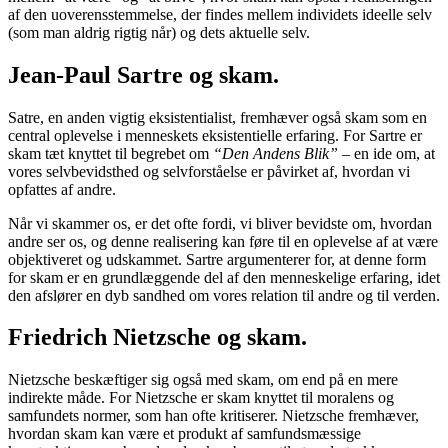
af den uoverensstemmelse, der findes mellem individets ideelle selv
(som man aldrig rigtig når) og dets aktuelle selv.
Jean-Paul Sartre og skam.
Satre, en anden vigtig eksistentialist, fremhæver også skam som en
central oplevelse i menneskets eksistentielle erfaring. For Sartre er
skam tæt knyttet til begrebet om
“Den Andens Blik”
– en ide om, at
vores selvbevidsthed og selvforståelse er påvirket af, hvordan vi
opfattes af andre.
Når vi skammer os, er det ofte fordi, vi bliver bevidste om, hvordan
andre ser os, og denne realisering kan føre til en oplevelse af at være
objektiveret og udskammet. Sartre argumenterer for, at denne form
for skam er en grundlæggende del af den menneskelige erfaring, idet
den afslører en dyb sandhed om vores relation til andre og til verden.
Friedrich Nietzsche og skam.
Nietzsche beskæftiger sig også med skam, om end på en mere
indirekte måde. For Nietzsche er skam knyttet til moralens og
samfundets normer, som han ofte kritiserer. Nietzsche fremhæver,
hvordan skam kan være et produkt af samfundsmæssige