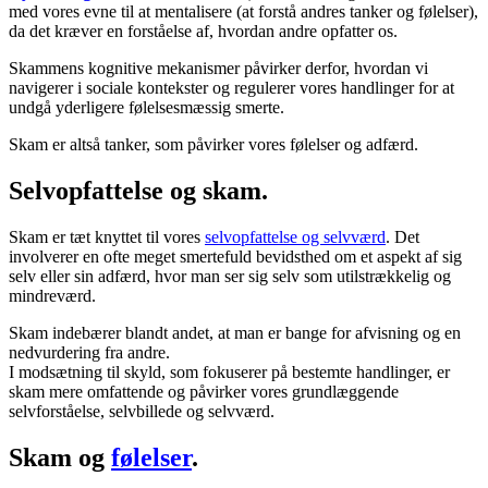
med vores evne til at mentalisere (at forstå andres tanker og følelser),
da det kræver en forståelse af, hvordan andre opfatter os.
Skammens kognitive mekanismer påvirker derfor, hvordan vi
navigerer i sociale kontekster og regulerer vores handlinger for at
undgå yderligere følelsesmæssig smerte.
Skam er altså tanker, som påvirker vores følelser og adfærd.
Selvopfattelse og skam.
Skam er tæt knyttet til vores
selvopfattelse og selvværd
. Det
involverer en ofte meget smertefuld bevidsthed om et aspekt af sig
selv eller sin adfærd, hvor man ser sig selv som utilstrækkelig og
mindreværd.
Skam indebærer blandt andet, at man er bange for afvisning og en
nedvurdering fra andre.
I modsætning til skyld, som fokuserer på bestemte handlinger, er
skam mere omfattende og påvirker vores grundlæggende
selvforståelse, selvbillede og selvværd.
Skam og
følelser
.