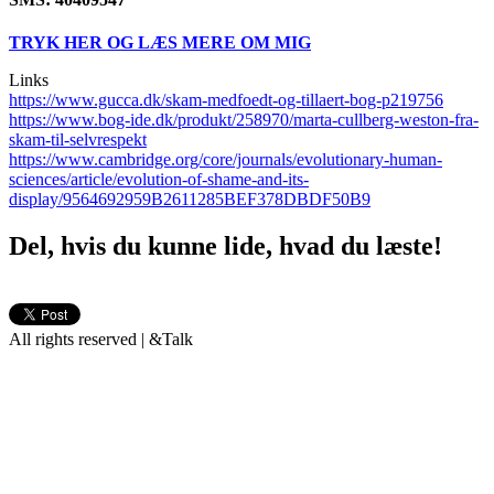
TRYK HER OG LÆS MERE OM MIG
Links
https://www.gucca.dk/skam-medfoedt-og-tillaert-bog-p219756
https://www.bog-ide.dk/produkt/258970/marta-cullberg-weston-fra-
skam-til-selvrespekt
https://www.cambridge.org/core/journals/evolutionary-human-
sciences/article/evolution-of-shame-and-its-
display/9564692959B2611285BEF378DBDF50B9
Del, hvis du kunne lide, hvad du læste!
All rights reserved | &Talk