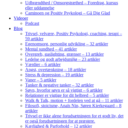
Udbrændthed / Omsorgstræthed – Foredrag, kursus
eller uddannelse
Caminoen og Positiv Psykologi – Gå Dig Glad
Videoer
Podcast
Blog
Trivsel, velvære, Positiv Psykologi, coaching, terapi –
59 artikler
Egenomsorg, personlig udvikling – 32 artikler
Mental sundhed – 41 artikler
Overgreb, gaslighting, grænser – 13 artikler
Ledelse og godt arbejdsmiljø – 23 artikler
Værdier – 6 artikler
Angst, overtænkning – 18 artikler
Stress & depression – 19 artikler
Vaner – 5 artikler
Tanker & negative tanker – 32 artikler
Søvn, hvorfor søvn er så vigtigt – 6 artikler
Relationer er vigtige for dit helbred – 5 artikler
Walk & Talk, motion + fordelen ved at gå – 11 artikler
Filosofi, stoicisme, Anaïs Nin, Søren Kierkegaard – 8
artikler
Trivsel er ikke alene forudsætningen for et godt liv, det
er også forudsætningen for at præstere.
Kærlighed & Parforhold – 12 artikler