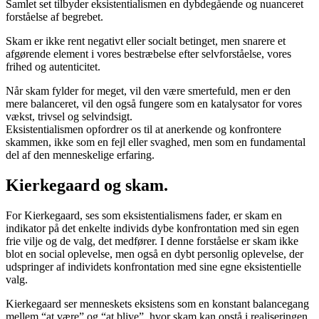
Samlet set tilbyder eksistentialismen en dybdegående og nuanceret
forståelse af begrebet.
Skam er ikke rent negativt eller socialt betinget, men snarere et
afgørende element i vores bestræbelse efter selvforståelse, vores
frihed og autenticitet.
Når skam fylder for meget, vil den være smertefuld, men er den
mere balanceret, vil den også fungere som en katalysator for vores
vækst, trivsel og selvindsigt.
Eksistentialismen opfordrer os til at anerkende og konfrontere
skammen, ikke som en fejl eller svaghed, men som en fundamental
del af den menneskelige erfaring.
Kierkegaard og skam.
For Kierkegaard, ses som eksistentialismens fader, er skam en
indikator på det enkelte individs dybe konfrontation med sin egen
frie vilje og de valg, det medfører. I denne forståelse er skam ikke
blot en social oplevelse, men også en dybt personlig oplevelse, der
udspringer af individets konfrontation med sine egne eksistentielle
valg.
Kierkegaard ser menneskets eksistens som en konstant balancegang
mellem “at være” og “at blive”, hvor skam kan opstå i realiseringen