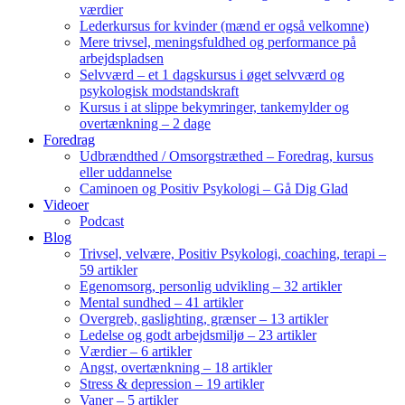
værdier
Lederkursus for kvinder (mænd er også velkomne)
Mere trivsel, meningsfuldhed og performance på
arbejdspladsen
Selvværd – et 1 dagskursus i øget selvværd og
psykologisk modstandskraft
Kursus i at slippe bekymringer, tankemylder og
overtænkning – 2 dage
Foredrag
Udbrændthed / Omsorgstræthed – Foredrag, kursus
eller uddannelse
Caminoen og Positiv Psykologi – Gå Dig Glad
Videoer
Podcast
Blog
Trivsel, velvære, Positiv Psykologi, coaching, terapi –
59 artikler
Egenomsorg, personlig udvikling – 32 artikler
Mental sundhed – 41 artikler
Overgreb, gaslighting, grænser – 13 artikler
Ledelse og godt arbejdsmiljø – 23 artikler
Værdier – 6 artikler
Angst, overtænkning – 18 artikler
Stress & depression – 19 artikler
Vaner – 5 artikler