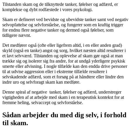
Tilstanden skam og de tilknyttede tanker, følelser og adfærd, er
komplekse og dybt rodfæstede i vores psykologi.
Skam er defineret ved bevidste og ubevidste tanker samt ved negativ
selvopfattelse og selvforståelse, og fungerer som en kraftig trigger
for endnu flere negative tanker og dermed også følelser, som
tidligere nævnt.
Det medfører også (ofte eller ligefrem altid, i en eller anden grad)
skyld (også en tanke) angst og sorg, hvilket næsten altid resulterer i
et lavt selvværd. Tilstanden og oplevelse af skam gør også at man
trække sig og isolerer sig fra andre, for at undgå yderligere psykisk
smerte eller afvisning. I nogle tilfælde kan den endda drive personer
til at udvise aggression eller i ekstreme tilfælde resultere i
selvskadende adfærd, som et forsøg på at håndtere eller lindre den
indre uro og selvforagt skam kan medføre.
Denne spiral af negative tanker, følelser og adfærd, understreger
vigtigheden af at arbejde med skam i en terapeutisk kontekst for at
fremme heling, selvaccept og selvforståelse.
Sådan arbejder du med dig selv, i forhold
til skam.