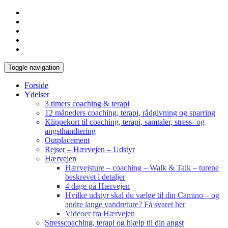
Toggle navigation
Forside
Ydelser
3 timers coaching & terapi
12 måneders coaching, terapi, rådgivning og sparring
Klippekort til coaching, terapi, samtaler, stress- og
angsthåndtering
Outplacement
Rejser – Hærvejen – Udstyr
Hærvejen
Hærvejsture – coaching – Walk & Talk – turene
beskrevet i detaljer
4 dage på Hærvejen
Hvilke udstyr skal du vælge til din Camino – og
andre lange vandreture? Få svaret her
Videoer fra Hærvejen
Stresscoaching, terapi og hjælp til din angst