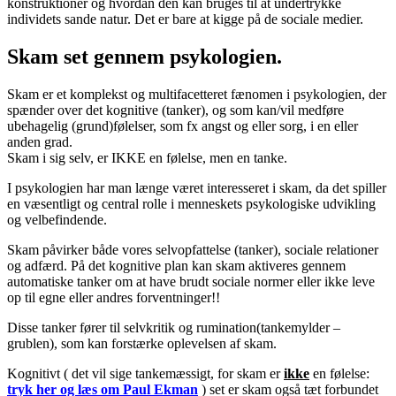
konstruktioner og hvordan den kan bruges til at undertrykke
individets sande natur. Det er bare at kigge på de sociale medier.
Skam set gennem psykologien.
Skam er et komplekst og multifacetteret fænomen i psykologien, der
spænder over det kognitive (tanker), og som kan/vil medføre
ubehagelig (grund)følelser, som fx angst og eller sorg, i en eller
anden grad.
Skam i sig selv, er IKKE en følelse, men en tanke.
I psykologien har man længe været interesseret i skam, da det spiller
en væsentligt og central rolle i menneskets psykologiske udvikling
og velbefindende.
Skam påvirker både vores selvopfattelse (tanker), sociale relationer
og adfærd. På det kognitive plan kan skam aktiveres gennem
automatiske tanker om at have brudt sociale normer eller ikke leve
op til egne eller andres forventninger!!
Disse tanker fører til selvkritik og rumination(tankemylder –
grublen), som kan forstærke oplevelsen af skam.
Kognitivt ( det vil sige tankemæssigt, for skam er
ikke
en følelse:
tryk her og læs om Paul Ekman
) set er skam også tæt forbundet