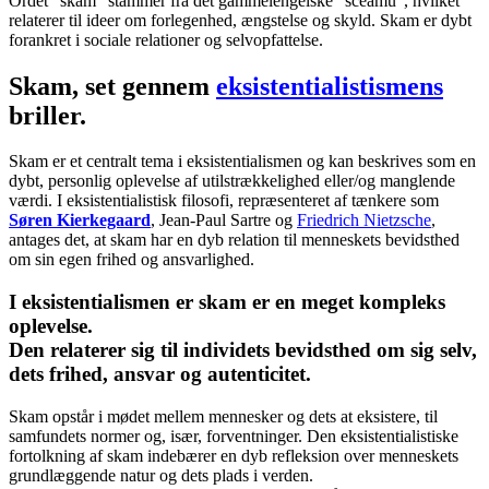
Ordet “skam” stammer fra det gammelengelske “sceamu”, hvilket
relaterer til ideer om forlegenhed, ængstelse og skyld. Skam er dybt
forankret i sociale relationer og selvopfattelse.
Skam, set gennem
eksistentialistismens
briller.
Skam er et centralt tema i eksistentialismen og kan beskrives som en
dybt, personlig oplevelse af utilstrækkelighed eller/og manglende
værdi. I eksistentialistisk filosofi, repræsenteret af tænkere som
Søren Kierkegaard
, Jean-Paul Sartre og
Friedrich Nietzsche
,
antages det, at skam har en dyb relation til menneskets bevidsthed
om sin egen frihed og ansvarlighed.
I eksistentialismen er skam er en meget kompleks
oplevelse.
Den relaterer sig til individets bevidsthed om sig selv,
dets frihed, ansvar og autenticitet.
Skam opstår i mødet mellem mennesker og dets at eksistere, til
samfundets normer og, især, forventninger. Den eksistentialistiske
fortolkning af skam indebærer en dyb refleksion over menneskets
grundlæggende natur og dets plads i verden.