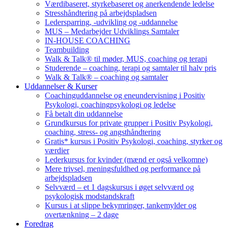
Værdibaseret, styrkebaseret og anerkendende ledelse
Stresshåndtering på arbejdspladsen
Ledersparring, -udvikling og -uddannelse
MUS – Medarbejder Udviklings Samtaler
IN-HOUSE COACHING
Teambuilding
Walk & Talk® til møder, MUS, coaching og terapi
Studerende – coaching, terapi og samtaler til halv pris
Walk & Talk® – coaching og samtaler
Uddannelser & Kurser
Coachinguddannelse og eneundervisning i Positiv
Psykologi, coachingpsykologi og ledelse
Få betalt din uddannelse
Grundkursus for private grupper i Positiv Psykologi,
coaching, stress- og angsthåndtering
Gratis* kursus i Positiv Psykologi, coaching, styrker og
værdier
Lederkursus for kvinder (mænd er også velkomne)
Mere trivsel, meningsfuldhed og performance på
arbejdspladsen
Selvværd – et 1 dagskursus i øget selvværd og
psykologisk modstandskraft
Kursus i at slippe bekymringer, tankemylder og
overtænkning – 2 dage
Foredrag