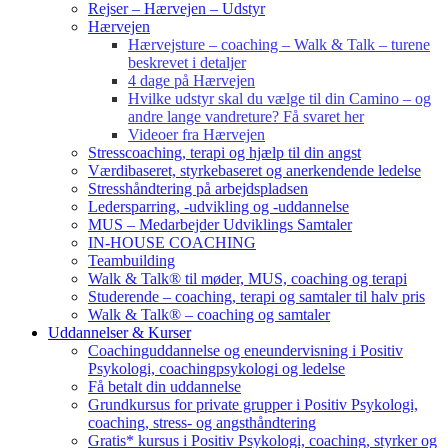
Rejser – Hærvejen – Udstyr
Hærvejen
Hærvejsture – coaching – Walk & Talk – turene
beskrevet i detaljer
4 dage på Hærvejen
Hvilke udstyr skal du vælge til din Camino – og
andre lange vandreture? Få svaret her
Videoer fra Hærvejen
Stresscoaching, terapi og hjælp til din angst
Værdibaseret, styrkebaseret og anerkendende ledelse
Stresshåndtering på arbejdspladsen
Ledersparring, -udvikling og -uddannelse
MUS – Medarbejder Udviklings Samtaler
IN-HOUSE COACHING
Teambuilding
Walk & Talk® til møder, MUS, coaching og terapi
Studerende – coaching, terapi og samtaler til halv pris
Walk & Talk® – coaching og samtaler
Uddannelser & Kurser
Coachinguddannelse og eneundervisning i Positiv
Psykologi, coachingpsykologi og ledelse
Få betalt din uddannelse
Grundkursus for private grupper i Positiv Psykologi,
coaching, stress- og angsthåndtering
Gratis* kursus i Positiv Psykologi, coaching, styrker og