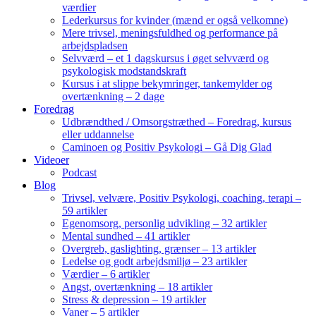
værdier
Lederkursus for kvinder (mænd er også velkomne)
Mere trivsel, meningsfuldhed og performance på
arbejdspladsen
Selvværd – et 1 dagskursus i øget selvværd og
psykologisk modstandskraft
Kursus i at slippe bekymringer, tankemylder og
overtænkning – 2 dage
Foredrag
Udbrændthed / Omsorgstræthed – Foredrag, kursus
eller uddannelse
Caminoen og Positiv Psykologi – Gå Dig Glad
Videoer
Podcast
Blog
Trivsel, velvære, Positiv Psykologi, coaching, terapi –
59 artikler
Egenomsorg, personlig udvikling – 32 artikler
Mental sundhed – 41 artikler
Overgreb, gaslighting, grænser – 13 artikler
Ledelse og godt arbejdsmiljø – 23 artikler
Værdier – 6 artikler
Angst, overtænkning – 18 artikler
Stress & depression – 19 artikler
Vaner – 5 artikler