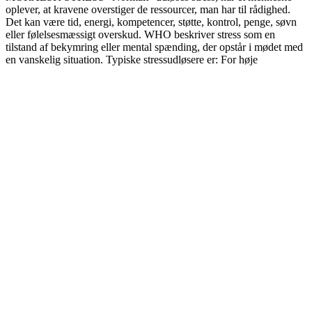
oplever, at kravene overstiger de ressourcer, man har til rådighed.
Det kan være tid, energi, kompetencer, støtte, kontrol, penge, søvn
eller følelsesmæssigt overskud. WHO beskriver stress som en
tilstand af bekymring eller mental spænding, der opstår i mødet med
en vanskelig situation. Typiske stressudløsere er: For høje