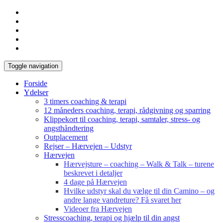
Toggle navigation
Forside
Ydelser
3 timers coaching & terapi
12 måneders coaching, terapi, rådgivning og sparring
Klippekort til coaching, terapi, samtaler, stress- og
angsthåndtering
Outplacement
Rejser – Hærvejen – Udstyr
Hærvejen
Hærvejsture – coaching – Walk & Talk – turene
beskrevet i detaljer
4 dage på Hærvejen
Hvilke udstyr skal du vælge til din Camino – og
andre lange vandreture? Få svaret her
Videoer fra Hærvejen
Stresscoaching, terapi og hjælp til din angst