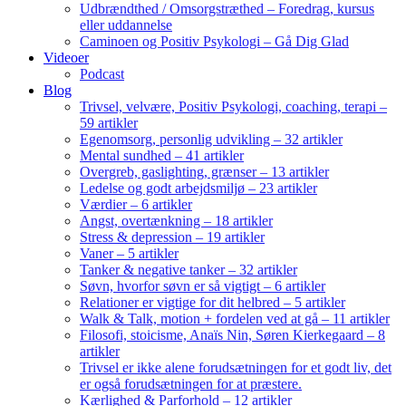
Udbrændthed / Omsorgstræthed – Foredrag, kursus
eller uddannelse
Caminoen og Positiv Psykologi – Gå Dig Glad
Videoer
Podcast
Blog
Trivsel, velvære, Positiv Psykologi, coaching, terapi –
59 artikler
Egenomsorg, personlig udvikling – 32 artikler
Mental sundhed – 41 artikler
Overgreb, gaslighting, grænser – 13 artikler
Ledelse og godt arbejdsmiljø – 23 artikler
Værdier – 6 artikler
Angst, overtænkning – 18 artikler
Stress & depression – 19 artikler
Vaner – 5 artikler
Tanker & negative tanker – 32 artikler
Søvn, hvorfor søvn er så vigtigt – 6 artikler
Relationer er vigtige for dit helbred – 5 artikler
Walk & Talk, motion + fordelen ved at gå – 11 artikler
Filosofi, stoicisme, Anaïs Nin, Søren Kierkegaard – 8
artikler
Trivsel er ikke alene forudsætningen for et godt liv, det
er også forudsætningen for at præstere.
Kærlighed & Parforhold – 12 artikler