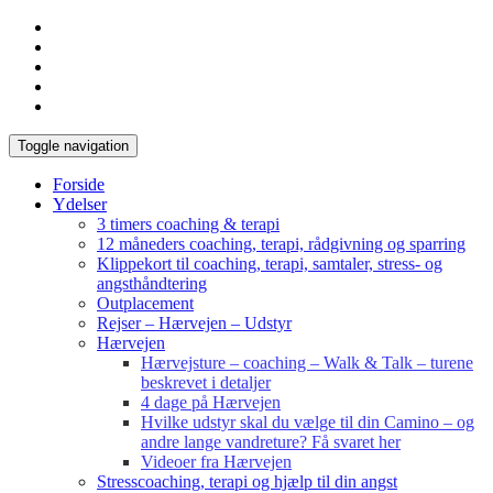
Toggle navigation
Forside
Ydelser
3 timers coaching & terapi
12 måneders coaching, terapi, rådgivning og sparring
Klippekort til coaching, terapi, samtaler, stress- og
angsthåndtering
Outplacement
Rejser – Hærvejen – Udstyr
Hærvejen
Hærvejsture – coaching – Walk & Talk – turene
beskrevet i detaljer
4 dage på Hærvejen
Hvilke udstyr skal du vælge til din Camino – og
andre lange vandreture? Få svaret her
Videoer fra Hærvejen
Stresscoaching, terapi og hjælp til din angst