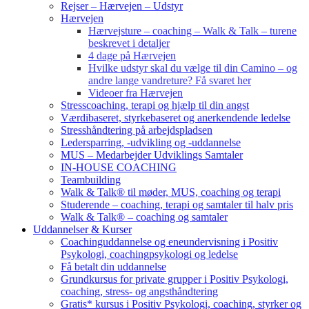
Rejser – Hærvejen – Udstyr
Hærvejen
Hærvejsture – coaching – Walk & Talk – turene
beskrevet i detaljer
4 dage på Hærvejen
Hvilke udstyr skal du vælge til din Camino – og
andre lange vandreture? Få svaret her
Videoer fra Hærvejen
Stresscoaching, terapi og hjælp til din angst
Værdibaseret, styrkebaseret og anerkendende ledelse
Stresshåndtering på arbejdspladsen
Ledersparring, -udvikling og -uddannelse
MUS – Medarbejder Udviklings Samtaler
IN-HOUSE COACHING
Teambuilding
Walk & Talk® til møder, MUS, coaching og terapi
Studerende – coaching, terapi og samtaler til halv pris
Walk & Talk® – coaching og samtaler
Uddannelser & Kurser
Coachinguddannelse og eneundervisning i Positiv
Psykologi, coachingpsykologi og ledelse
Få betalt din uddannelse
Grundkursus for private grupper i Positiv Psykologi,
coaching, stress- og angsthåndtering
Gratis* kursus i Positiv Psykologi, coaching, styrker og