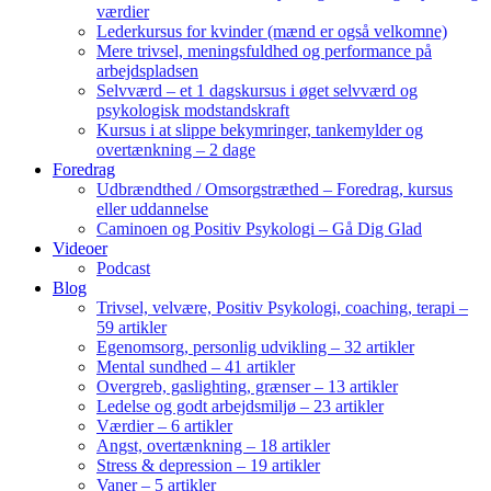
værdier
Lederkursus for kvinder (mænd er også velkomne)
Mere trivsel, meningsfuldhed og performance på
arbejdspladsen
Selvværd – et 1 dagskursus i øget selvværd og
psykologisk modstandskraft
Kursus i at slippe bekymringer, tankemylder og
overtænkning – 2 dage
Foredrag
Udbrændthed / Omsorgstræthed – Foredrag, kursus
eller uddannelse
Caminoen og Positiv Psykologi – Gå Dig Glad
Videoer
Podcast
Blog
Trivsel, velvære, Positiv Psykologi, coaching, terapi –
59 artikler
Egenomsorg, personlig udvikling – 32 artikler
Mental sundhed – 41 artikler
Overgreb, gaslighting, grænser – 13 artikler
Ledelse og godt arbejdsmiljø – 23 artikler
Værdier – 6 artikler
Angst, overtænkning – 18 artikler
Stress & depression – 19 artikler
Vaner – 5 artikler