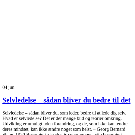
04
jun
Selvledelse – sådan bliver du bedre til det
Selvledelse – sådan bliver du, som leder, bedre til at lede dig selv.
Hvad er selvledelse? Det er der mange bud og teorier omkring.
Udvikling er umuligt uden forandring, og de, som ikke kan ændre
deres mindset, kan ikke ændre noget som helst. – Georg Bernard
Shaw, 1920 Becoming a leader, is synonymous with becoming