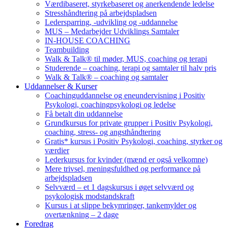
Værdibaseret, styrkebaseret og anerkendende ledelse
Stresshåndtering på arbejdspladsen
Ledersparring, -udvikling og -uddannelse
MUS – Medarbejder Udviklings Samtaler
IN-HOUSE COACHING
Teambuilding
Walk & Talk® til møder, MUS, coaching og terapi
Studerende – coaching, terapi og samtaler til halv pris
Walk & Talk® – coaching og samtaler
Uddannelser & Kurser
Coachinguddannelse og eneundervisning i Positiv
Psykologi, coachingpsykologi og ledelse
Få betalt din uddannelse
Grundkursus for private grupper i Positiv Psykologi,
coaching, stress- og angsthåndtering
Gratis* kursus i Positiv Psykologi, coaching, styrker og
værdier
Lederkursus for kvinder (mænd er også velkomne)
Mere trivsel, meningsfuldhed og performance på
arbejdspladsen
Selvværd – et 1 dagskursus i øget selvværd og
psykologisk modstandskraft
Kursus i at slippe bekymringer, tankemylder og
overtænkning – 2 dage
Foredrag