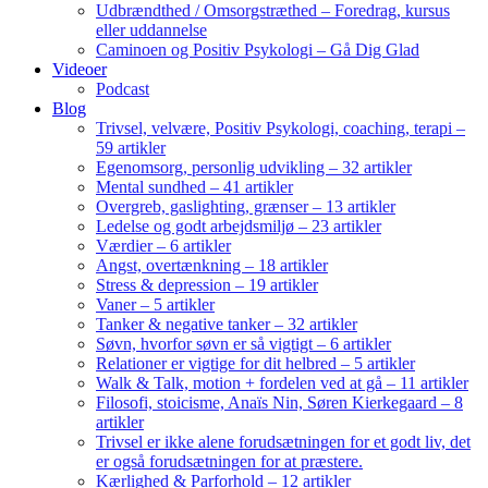
Udbrændthed / Omsorgstræthed – Foredrag, kursus
eller uddannelse
Caminoen og Positiv Psykologi – Gå Dig Glad
Videoer
Podcast
Blog
Trivsel, velvære, Positiv Psykologi, coaching, terapi –
59 artikler
Egenomsorg, personlig udvikling – 32 artikler
Mental sundhed – 41 artikler
Overgreb, gaslighting, grænser – 13 artikler
Ledelse og godt arbejdsmiljø – 23 artikler
Værdier – 6 artikler
Angst, overtænkning – 18 artikler
Stress & depression – 19 artikler
Vaner – 5 artikler
Tanker & negative tanker – 32 artikler
Søvn, hvorfor søvn er så vigtigt – 6 artikler
Relationer er vigtige for dit helbred – 5 artikler
Walk & Talk, motion + fordelen ved at gå – 11 artikler
Filosofi, stoicisme, Anaïs Nin, Søren Kierkegaard – 8
artikler
Trivsel er ikke alene forudsætningen for et godt liv, det
er også forudsætningen for at præstere.
Kærlighed & Parforhold – 12 artikler