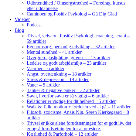
Udbrændthed / Omsorgstræthed – Foredrag, kursus
eller uddannelse
Caminoen og Positiv Psykologi – Gå Dig Glad
Videoer
Podcast
Blog
Trivsel, velvære, Positiv Psykologi, coaching, terapi –
59 artikler
Egenomsorg, personlig udvikling – 32 artikler
Mental sundhed – 41 artikler
Overgreb, gaslighting, grænser – 13 artikler
Ledelse og godt arbejdsmiljø – 23 artikler
Værdier – 6 artikler
Angst, overtænkning – 18 artikler
Stress & depression – 19 artikler
Vaner – 5 artikler
Tanker & negative tanker – 32 artikler
Søvn, hvorfor søvn er så vigtigt – 6 artikler
Relationer er vigtige for dit helbred – 5 artikler
Walk & Talk, motion + fordelen ved at gå – 11 artikler
Filosofi, stoicisme, Anaïs Nin, Søren Kierkegaard – 8
artikler
Trivsel er ikke alene forudsætningen for et godt liv, det
er også forudsætningen for at præstere.
Kærlighed & Parforhold – 12 artikler