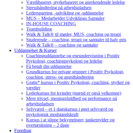
Værdibaseret, styrkebaseret og anerkendende ledelse
Stresshåndtering på arbejdspladsen
Ledersparring, -udvikling og -uddannelse
MUS – Medarbejder Udviklings Samtaler
IN-HOUSE COACHING
Teambuilding
Walk & Talk® til møder, MUS, coaching og terapi
Studerende – coaching, terapi og samtaler til halv pris
Walk & Talk® – coaching og samtaler
Uddannelser & Kurser
Coachinguddannelse og eneundervisning i Positiv
Psykologi, coachingpsykologi og ledelse
Få betalt din uddannelse
Grundkursus for private grupper i Positiv Psykologi,
coaching, stress- og angsthåndtering
Gratis* kursus i Positiv Psykologi, coaching, styrker og
værdier
Lederkursus for kvinder (mænd er også velkomne)
Mere trivsel, meningsfuldhed og performance på
arbejdspladsen
Selvværd – et 1 dagskursus i øget selvværd og
psykologisk modstandskraft
Kursus i at slippe bekymringer, tankemylder og
overtænkning – 2 dage
Foredrag