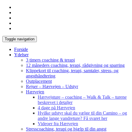
Toggle navigation
Forside
Ydelser
3 timers coaching & terapi
12 måneders coaching, terapi, rådgivning og sparring
Klippekort til coaching, terapi, samtaler, stress- og
angsthåndtering
Outplacement
Rejser – Hærvejen – Udstyr
Hærvejen
Hærvejsture – coaching – Walk & Talk – turene
beskrevet i detaljer
4 dage på Hærvejen
Hvilke udstyr skal du vælge til din Camino – og
andre lange vandreture? Få svaret her
Videoer fra Hærvejen
Stresscoaching, terapi og hjælp til din angst