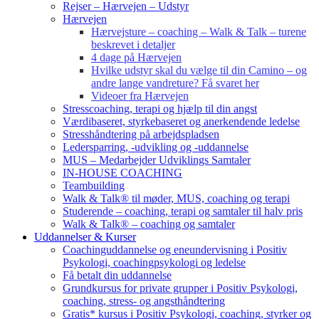
Rejser – Hærvejen – Udstyr
Hærvejen
Hærvejsture – coaching – Walk & Talk – turene
beskrevet i detaljer
4 dage på Hærvejen
Hvilke udstyr skal du vælge til din Camino – og
andre lange vandreture? Få svaret her
Videoer fra Hærvejen
Stresscoaching, terapi og hjælp til din angst
Værdibaseret, styrkebaseret og anerkendende ledelse
Stresshåndtering på arbejdspladsen
Ledersparring, -udvikling og -uddannelse
MUS – Medarbejder Udviklings Samtaler
IN-HOUSE COACHING
Teambuilding
Walk & Talk® til møder, MUS, coaching og terapi
Studerende – coaching, terapi og samtaler til halv pris
Walk & Talk® – coaching og samtaler
Uddannelser & Kurser
Coachinguddannelse og eneundervisning i Positiv
Psykologi, coachingpsykologi og ledelse
Få betalt din uddannelse
Grundkursus for private grupper i Positiv Psykologi,
coaching, stress- og angsthåndtering
Gratis* kursus i Positiv Psykologi, coaching, styrker og