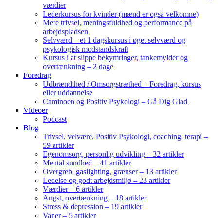
værdier
Lederkursus for kvinder (mænd er også velkomne)
Mere trivsel, meningsfuldhed og performance på
arbejdspladsen
Selvværd – et 1 dagskursus i øget selvværd og
psykologisk modstandskraft
Kursus i at slippe bekymringer, tankemylder og
overtænkning – 2 dage
Foredrag
Udbrændthed / Omsorgstræthed – Foredrag, kursus
eller uddannelse
Caminoen og Positiv Psykologi – Gå Dig Glad
Videoer
Podcast
Blog
Trivsel, velvære, Positiv Psykologi, coaching, terapi –
59 artikler
Egenomsorg, personlig udvikling – 32 artikler
Mental sundhed – 41 artikler
Overgreb, gaslighting, grænser – 13 artikler
Ledelse og godt arbejdsmiljø – 23 artikler
Værdier – 6 artikler
Angst, overtænkning – 18 artikler
Stress & depression – 19 artikler
Vaner – 5 artikler