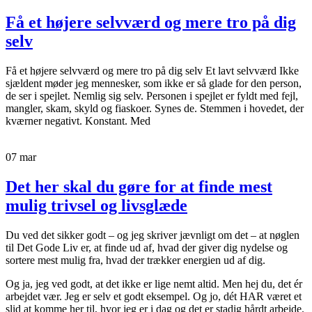
Få et højere selvværd og mere tro på dig
selv
Få et højere selvværd og mere tro på dig selv Et lavt selvværd Ikke
sjældent møder jeg mennesker, som ikke er så glade for den person,
de ser i spejlet. Nemlig sig selv. Personen i spejlet er fyldt med fejl,
mangler, skam, skyld og fiaskoer. Synes de. Stemmen i hovedet, der
kværner negativt. Konstant. Med
07
mar
Det her skal du gøre for at finde mest
mulig trivsel og livsglæde
Du ved det sikker godt – og jeg skriver jævnligt om det – at nøglen
til Det Gode Liv er, at finde ud af, hvad der giver dig nydelse og
sortere mest mulig fra, hvad der trækker energien ud af dig.
Og ja, jeg ved godt, at det ikke er lige nemt altid. Men hej du, det ér
arbejdet vær. Jeg er selv et godt eksempel. Og jo, dét HAR været et
slid at komme her til, hvor jeg er i dag og det er stadig hårdt arbejde.