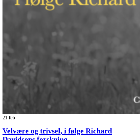
21
feb
Velvære og trivsel, i følge Richard
Davidsons forskning