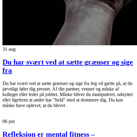
31
aug
Du har svært ved at sætte grænser og sige
fra
Du har svært ved at sætte grænser og sige fra Jeg vil gætte på, at du
jævnligt føler dig presset. Af din partner, venner og måske af
kolleger eller leder på jobbet. Måske bliver du manipuleret, udnyttet
eller ligefrem at andre har ”held” med at dominere dig. Du kan
måske have oplevet, at du blevet
06
jun
Refleksion er mental fitness –