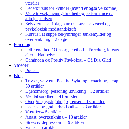
værdier
Lederkursus for kvinder (mænd er også velkomne)
Mere trivsel, meningsfuldhed og performance på
arbejdspladsen
Selvværd – et 1 dagskursus i øget selvværd og
psykologisk modstandskraft
Kursus i at slippe bekymringer, tankemylder og
overtænkning – 2 dage
Foredrag
Udbrændthed / Omsorgstræthed – Foredrag, kursus
eller uddannelse
Caminoen og Positiv Psykologi – Gå Dig Glad
Videoer
Podcast
Blog
Trivsel, velvære, Positiv Psykologi, coaching, terapi –
59 artikler
Egenomsorg, personlig udvikling – 32 artikler
Mental sundhed – 41 artikler
Overgreb, gaslighting, grænser – 13 artikler
Ledelse og godt arbejdsmiljø – 23 artikler
Værdier – 6 artikler
Angst, overtænkning – 18 artikler
Stress & depression – 19 artikler
Vaner – 5 artikler