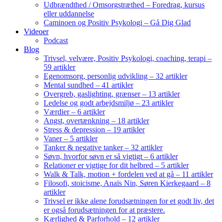
Udbrændthed / Omsorgstræthed – Foredrag, kursus
eller uddannelse
Caminoen og Positiv Psykologi – Gå Dig Glad
Videoer
Podcast
Blog
Trivsel, velvære, Positiv Psykologi, coaching, terapi –
59 artikler
Egenomsorg, personlig udvikling – 32 artikler
Mental sundhed – 41 artikler
Overgreb, gaslighting, grænser – 13 artikler
Ledelse og godt arbejdsmiljø – 23 artikler
Værdier – 6 artikler
Angst, overtænkning – 18 artikler
Stress & depression – 19 artikler
Vaner – 5 artikler
Tanker & negative tanker – 32 artikler
Søvn, hvorfor søvn er så vigtigt – 6 artikler
Relationer er vigtige for dit helbred – 5 artikler
Walk & Talk, motion + fordelen ved at gå – 11 artikler
Filosofi, stoicisme, Anaïs Nin, Søren Kierkegaard – 8
artikler
Trivsel er ikke alene forudsætningen for et godt liv, det
er også forudsætningen for at præstere.
Kærlighed & Parforhold – 12 artikler