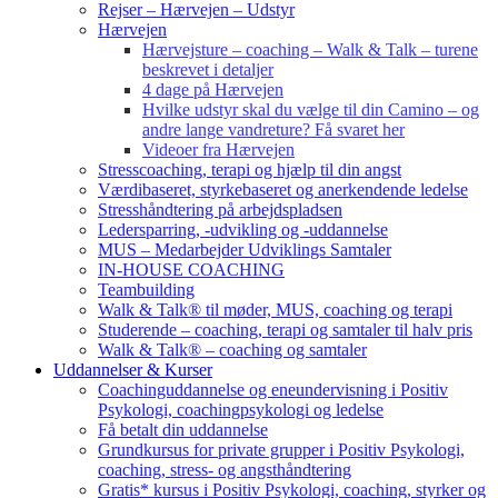
Rejser – Hærvejen – Udstyr
Hærvejen
Hærvejsture – coaching – Walk & Talk – turene
beskrevet i detaljer
4 dage på Hærvejen
Hvilke udstyr skal du vælge til din Camino – og
andre lange vandreture? Få svaret her
Videoer fra Hærvejen
Stresscoaching, terapi og hjælp til din angst
Værdibaseret, styrkebaseret og anerkendende ledelse
Stresshåndtering på arbejdspladsen
Ledersparring, -udvikling og -uddannelse
MUS – Medarbejder Udviklings Samtaler
IN-HOUSE COACHING
Teambuilding
Walk & Talk® til møder, MUS, coaching og terapi
Studerende – coaching, terapi og samtaler til halv pris
Walk & Talk® – coaching og samtaler
Uddannelser & Kurser
Coachinguddannelse og eneundervisning i Positiv
Psykologi, coachingpsykologi og ledelse
Få betalt din uddannelse
Grundkursus for private grupper i Positiv Psykologi,
coaching, stress- og angsthåndtering
Gratis* kursus i Positiv Psykologi, coaching, styrker og