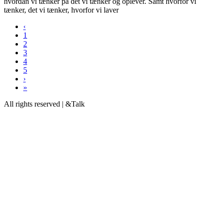
hvordan vi tænker på det vi tænker og oplever. Samt hvorfor vi
tænker, det vi tænker, hvorfor vi laver
‹
1
2
3
4
5
›
»
All rights reserved | &Talk