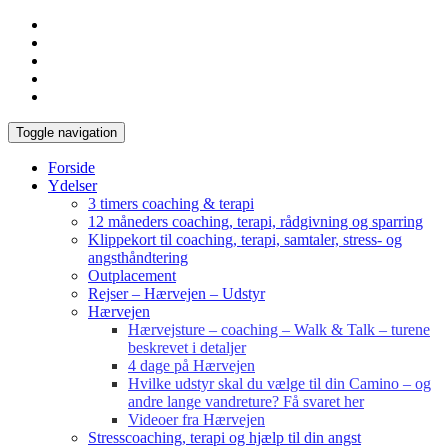
Toggle navigation
Forside
Ydelser
3 timers coaching & terapi
12 måneders coaching, terapi, rådgivning og sparring
Klippekort til coaching, terapi, samtaler, stress- og
angsthåndtering
Outplacement
Rejser – Hærvejen – Udstyr
Hærvejen
Hærvejsture – coaching – Walk & Talk – turene
beskrevet i detaljer
4 dage på Hærvejen
Hvilke udstyr skal du vælge til din Camino – og
andre lange vandreture? Få svaret her
Videoer fra Hærvejen
Stresscoaching, terapi og hjælp til din angst