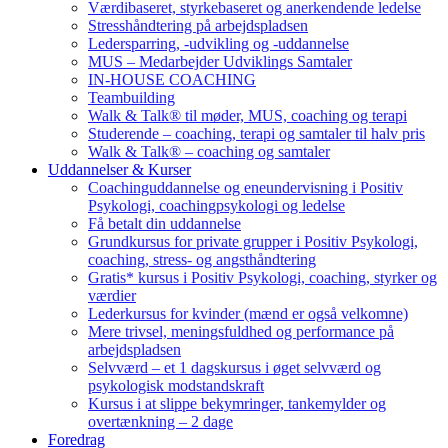
Værdibaseret, styrkebaseret og anerkendende ledelse
Stresshåndtering på arbejdspladsen
Ledersparring, -udvikling og -uddannelse
MUS – Medarbejder Udviklings Samtaler
IN-HOUSE COACHING
Teambuilding
Walk & Talk® til møder, MUS, coaching og terapi
Studerende – coaching, terapi og samtaler til halv pris
Walk & Talk® – coaching og samtaler
Uddannelser & Kurser
Coachinguddannelse og eneundervisning i Positiv
Psykologi, coachingpsykologi og ledelse
Få betalt din uddannelse
Grundkursus for private grupper i Positiv Psykologi,
coaching, stress- og angsthåndtering
Gratis* kursus i Positiv Psykologi, coaching, styrker og
værdier
Lederkursus for kvinder (mænd er også velkomne)
Mere trivsel, meningsfuldhed og performance på
arbejdspladsen
Selvværd – et 1 dagskursus i øget selvværd og
psykologisk modstandskraft
Kursus i at slippe bekymringer, tankemylder og
overtænkning – 2 dage
Foredrag