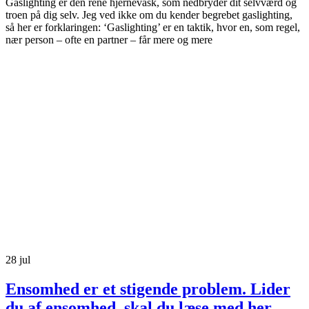
Gaslighting er den rene hjernevask, som nedbryder dit selvværd og
troen på dig selv. Jeg ved ikke om du kender begrebet gaslighting,
så her er forklaringen: ‘Gaslighting’ er en taktik, hvor en, som regel,
nær person – ofte en partner – får mere og mere
28
jul
Ensomhed er et stigende problem. Lider
du af ensomhed, skal du læse med her.