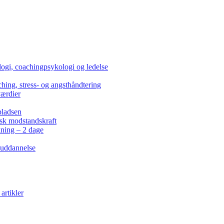
ogi, coachingpsykologi og ledelse
hing, stress- og angsthåndtering
værdier
pladsen
isk modstandskraft
kning – 2 dage
 uddannelse
artikler