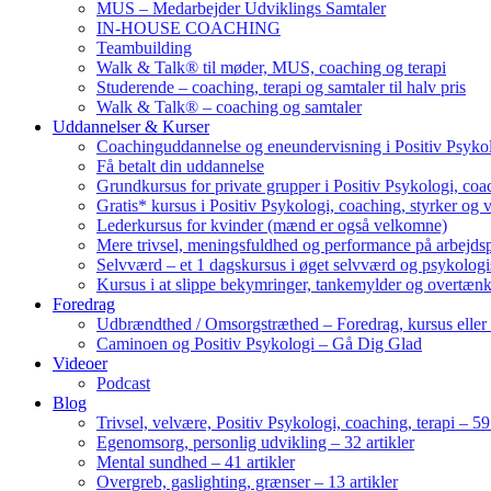
MUS – Medarbejder Udviklings Samtaler
IN-HOUSE COACHING
Teambuilding
Walk & Talk® til møder, MUS, coaching og terapi
Studerende – coaching, terapi og samtaler til halv pris
Walk & Talk® – coaching og samtaler
Uddannelser & Kurser
Coachinguddannelse og eneundervisning i Positiv Psykol
Få betalt din uddannelse
Grundkursus for private grupper i Positiv Psykologi, coac
Gratis* kursus i Positiv Psykologi, coaching, styrker og 
Lederkursus for kvinder (mænd er også velkomne)
Mere trivsel, meningsfuldhed og performance på arbejds
Selvværd – et 1 dagskursus i øget selvværd og psykolog
Kursus i at slippe bekymringer, tankemylder og overtæn
Foredrag
Udbrændthed / Omsorgstræthed – Foredrag, kursus eller
Caminoen og Positiv Psykologi – Gå Dig Glad
Videoer
Podcast
Blog
Trivsel, velvære, Positiv Psykologi, coaching, terapi – 59 
Egenomsorg, personlig udvikling – 32 artikler
Mental sundhed – 41 artikler
Overgreb, gaslighting, grænser – 13 artikler