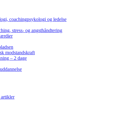
ogi, coachingpsykologi og ledelse
hing, stress- og angsthåndtering
værdier
pladsen
isk modstandskraft
kning – 2 dage
 uddannelse
artikler