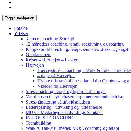
Toggle navigation
Forside
Ydelser
3 timers coaching & terapi
12 måneders coaching, terapi, rådgivning og sparring
Klippekort til coaching, terapi, samtaler, stress- og angst
Outplacement
Rejser – Hærvejen – Udstyr
Hærvejen
Hærvejsture – coaching – Walk & Talk – turene bes
4 dage på Hærvejen
Hvilke udstyr skal du vælge til din Camino – og an
Videoer fra Hærvejen
Stresscoaching, terapi og hjælp til din angst
Værdibaseret, styrkebaseret og anerkendende ledelse
Stresshåndtering på arbejdspladsen
Ledersparring, -udvikling og -uddannelse
MUS – Medarbejder Udviklings Samtaler
IN-HOUSE COACHING
Teambuilding
Walk & Talk® til møder, MUS, coaching og terapi