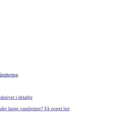
håndtering
krevet i detaljer
dre lange vandreture? Få svaret her