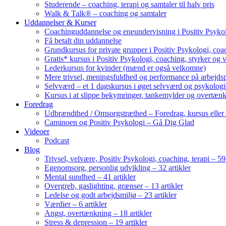
Studerende – coaching, terapi og samtaler til halv pris
Walk & Talk® – coaching og samtaler
Uddannelser & Kurser
Coachinguddannelse og eneundervisning i Positiv Psykol
Få betalt din uddannelse
Grundkursus for private grupper i Positiv Psykologi, coac
Gratis* kursus i Positiv Psykologi, coaching, styrker og 
Lederkursus for kvinder (mænd er også velkomne)
Mere trivsel, meningsfuldhed og performance på arbejds
Selvværd – et 1 dagskursus i øget selvværd og psykolog
Kursus i at slippe bekymringer, tankemylder og overtæn
Foredrag
Udbrændthed / Omsorgstræthed – Foredrag, kursus eller
Caminoen og Positiv Psykologi – Gå Dig Glad
Videoer
Podcast
Blog
Trivsel, velvære, Positiv Psykologi, coaching, terapi – 59 
Egenomsorg, personlig udvikling – 32 artikler
Mental sundhed – 41 artikler
Overgreb, gaslighting, grænser – 13 artikler
Ledelse og godt arbejdsmiljø – 23 artikler
Værdier – 6 artikler
Angst, overtænkning – 18 artikler
Stress & depression – 19 artikler