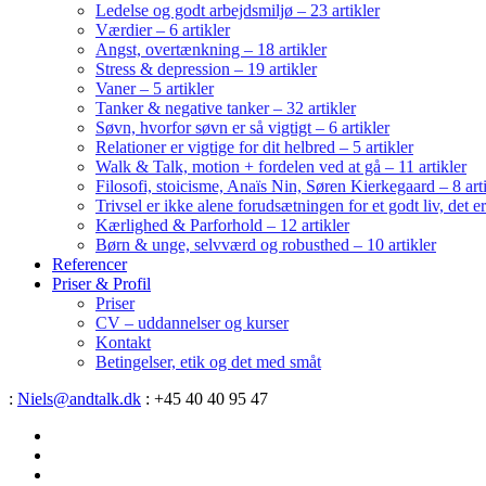
Ledelse og godt arbejdsmiljø – 23 artikler
Værdier – 6 artikler
Angst, overtænkning – 18 artikler
Stress & depression – 19 artikler
Vaner – 5 artikler
Tanker & negative tanker – 32 artikler
Søvn, hvorfor søvn er så vigtigt – 6 artikler
Relationer er vigtige for dit helbred – 5 artikler
Walk & Talk, motion + fordelen ved at gå – 11 artikler
Filosofi, stoicisme, Anaïs Nin, Søren Kierkegaard – 8 art
Trivsel er ikke alene forudsætningen for et godt liv, det 
Kærlighed & Parforhold – 12 artikler
Børn & unge, selvværd og robusthed – 10 artikler
Referencer
Priser & Profil
Priser
CV – uddannelser og kurser
Kontakt
Betingelser, etik og det med småt
:
Niels@andtalk.dk
: +45 40 40 95 47