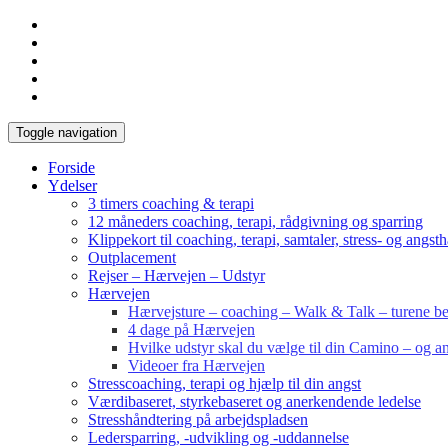
Toggle navigation
Forside
Ydelser
3 timers coaching & terapi
12 måneders coaching, terapi, rådgivning og sparring
Klippekort til coaching, terapi, samtaler, stress- og angst
Outplacement
Rejser – Hærvejen – Udstyr
Hærvejen
Hærvejsture – coaching – Walk & Talk – turene bes
4 dage på Hærvejen
Hvilke udstyr skal du vælge til din Camino – og an
Videoer fra Hærvejen
Stresscoaching, terapi og hjælp til din angst
Værdibaseret, styrkebaseret og anerkendende ledelse
Stresshåndtering på arbejdspladsen
Ledersparring, -udvikling og -uddannelse