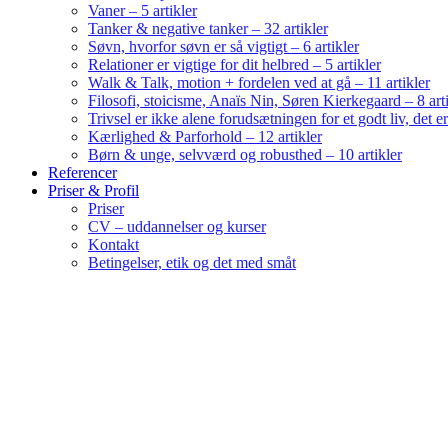
Vaner – 5 artikler
Tanker & negative tanker – 32 artikler
Søvn, hvorfor søvn er så vigtigt – 6 artikler
Relationer er vigtige for dit helbred – 5 artikler
Walk & Talk, motion + fordelen ved at gå – 11 artikler
Filosofi, stoicisme, Anaïs Nin, Søren Kierkegaard – 8 art
Trivsel er ikke alene forudsætningen for et godt liv, det 
Kærlighed & Parforhold – 12 artikler
Børn & unge, selvværd og robusthed – 10 artikler
Referencer
Priser & Profil
Priser
CV – uddannelser og kurser
Kontakt
Betingelser, etik og det med småt