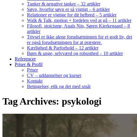
Tanker & negative tanker – 32 artikler
Søvn, hvorfor søvn er så vigtigt – 6 artikler
Relationer er vigtige for dit helbred – 5 artikler
Walk & Talk, motion + fordelen ved at gå – 11 artikler
Filosofi, stoicisme, Anaïs Nin, Søren Kierkegaard – 8
artikler
Trivsel er ikke alene forudsætningen for et godt liv, det
er også forudsætningen for at præstere.
Kærlighed & Parforhold – 12 artikler
Børn & unge, selvværd og robusthed – 10 artikler
Referencer
Priser & Profil
Priser
CV – uddannelser og kurser
Kontakt
Betingelser, etik og det med småt
Tag Archives: psykologi