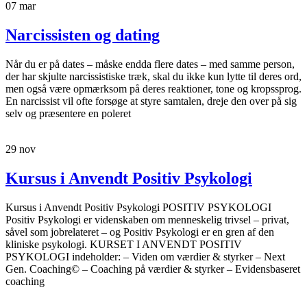
07
mar
Narcissisten og dating
Når du er på dates – måske endda flere dates – med samme person,
der har skjulte narcissistiske træk, skal du ikke kun lytte til deres ord,
men også være opmærksom på deres reaktioner, tone og kropssprog.
En narcissist vil ofte forsøge at styre samtalen, dreje den over på sig
selv og præsentere en poleret
29
nov
Kursus i Anvendt Positiv Psykologi
Kursus i Anvendt Positiv Psykologi POSITIV PSYKOLOGI
Positiv Psykologi er videnskaben om menneskelig trivsel – privat,
såvel som jobrelateret – og Positiv Psykologi er en gren af den
kliniske psykologi. KURSET I ANVENDT POSITIV
PSYKOLOGI indeholder: – Viden om værdier & styrker – Next
Gen. Coaching© – Coaching på værdier & styrker – Evidensbaseret
coaching