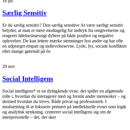
16
jul
Særlig Sensitiv
Er du særlig sensitiv? Den særlig sensitive At være særligt sensitiv
betyder, at man er mere modtagelig for indtryk fra omgivelserne og
reagerer følelsesmæssigt dybere på både positive og negative
oplevelser. De kan lettere mærke stemninger hos andre og har ofte
en udpræget empati og indlevelsesevne. Lyde, lys, sociale konflikter
eller mange gøremål på én
20
nov
Social Intelligens
Social intelligens* er en dybtgående evne, der spiller en afgørende
rolle i, hvordan du interagerer med og forstår andre mennesker – og
dermed hvordan du trives. Både privat og professionelt. I
modsætning til at fokusere primært på intellektuelle evner som logik
og analytisk tænkning, centrerer social intelligens sig om de
interpersonelle – det, der sker