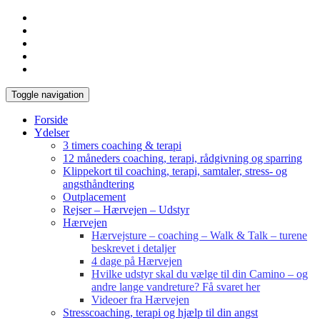
Toggle navigation
Forside
Ydelser
3 timers coaching & terapi
12 måneders coaching, terapi, rådgivning og sparring
Klippekort til coaching, terapi, samtaler, stress- og
angsthåndtering
Outplacement
Rejser – Hærvejen – Udstyr
Hærvejen
Hærvejsture – coaching – Walk & Talk – turene
beskrevet i detaljer
4 dage på Hærvejen
Hvilke udstyr skal du vælge til din Camino – og
andre lange vandreture? Få svaret her
Videoer fra Hærvejen
Stresscoaching, terapi og hjælp til din angst