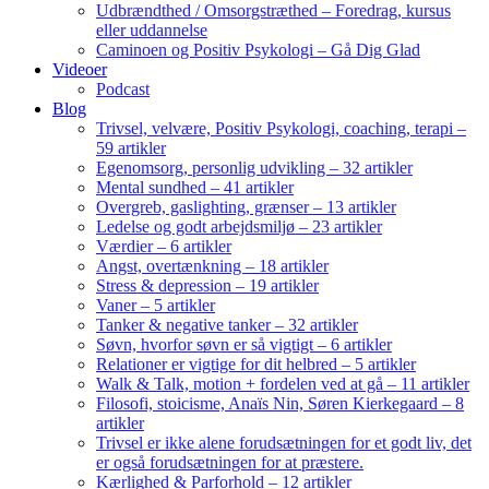
Udbrændthed / Omsorgstræthed – Foredrag, kursus
eller uddannelse
Caminoen og Positiv Psykologi – Gå Dig Glad
Videoer
Podcast
Blog
Trivsel, velvære, Positiv Psykologi, coaching, terapi –
59 artikler
Egenomsorg, personlig udvikling – 32 artikler
Mental sundhed – 41 artikler
Overgreb, gaslighting, grænser – 13 artikler
Ledelse og godt arbejdsmiljø – 23 artikler
Værdier – 6 artikler
Angst, overtænkning – 18 artikler
Stress & depression – 19 artikler
Vaner – 5 artikler
Tanker & negative tanker – 32 artikler
Søvn, hvorfor søvn er så vigtigt – 6 artikler
Relationer er vigtige for dit helbred – 5 artikler
Walk & Talk, motion + fordelen ved at gå – 11 artikler
Filosofi, stoicisme, Anaïs Nin, Søren Kierkegaard – 8
artikler
Trivsel er ikke alene forudsætningen for et godt liv, det
er også forudsætningen for at præstere.
Kærlighed & Parforhold – 12 artikler