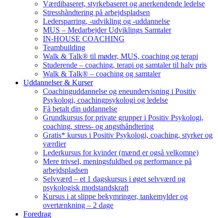
Værdibaseret, styrkebaseret og anerkendende ledelse
Stresshåndtering på arbejdspladsen
Ledersparring, -udvikling og -uddannelse
MUS – Medarbejder Udviklings Samtaler
IN-HOUSE COACHING
Teambuilding
Walk & Talk® til møder, MUS, coaching og terapi
Studerende – coaching, terapi og samtaler til halv pris
Walk & Talk® – coaching og samtaler
Uddannelser & Kurser
Coachinguddannelse og eneundervisning i Positiv
Psykologi, coachingpsykologi og ledelse
Få betalt din uddannelse
Grundkursus for private grupper i Positiv Psykologi,
coaching, stress- og angsthåndtering
Gratis* kursus i Positiv Psykologi, coaching, styrker og
værdier
Lederkursus for kvinder (mænd er også velkomne)
Mere trivsel, meningsfuldhed og performance på
arbejdspladsen
Selvværd – et 1 dagskursus i øget selvværd og
psykologisk modstandskraft
Kursus i at slippe bekymringer, tankemylder og
overtænkning – 2 dage
Foredrag