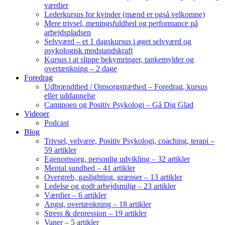
værdier
Lederkursus for kvinder (mænd er også velkomne)
Mere trivsel, meningsfuldhed og performance på
arbejdspladsen
Selvværd – et 1 dagskursus i øget selvværd og
psykologisk modstandskraft
Kursus i at slippe bekymringer, tankemylder og
overtænkning – 2 dage
Foredrag
Udbrændthed / Omsorgstræthed – Foredrag, kursus
eller uddannelse
Caminoen og Positiv Psykologi – Gå Dig Glad
Videoer
Podcast
Blog
Trivsel, velvære, Positiv Psykologi, coaching, terapi –
59 artikler
Egenomsorg, personlig udvikling – 32 artikler
Mental sundhed – 41 artikler
Overgreb, gaslighting, grænser – 13 artikler
Ledelse og godt arbejdsmiljø – 23 artikler
Værdier – 6 artikler
Angst, overtænkning – 18 artikler
Stress & depression – 19 artikler
Vaner – 5 artikler