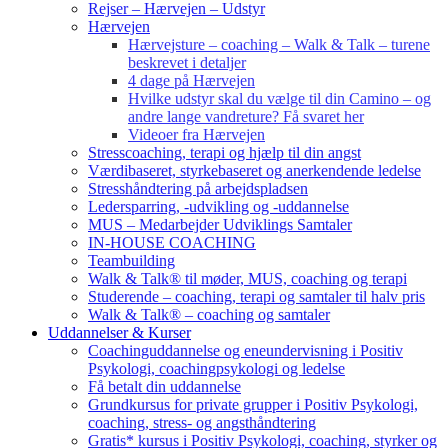
Rejser – Hærvejen – Udstyr
Hærvejen
Hærvejsture – coaching – Walk & Talk – turene
beskrevet i detaljer
4 dage på Hærvejen
Hvilke udstyr skal du vælge til din Camino – og
andre lange vandreture? Få svaret her
Videoer fra Hærvejen
Stresscoaching, terapi og hjælp til din angst
Værdibaseret, styrkebaseret og anerkendende ledelse
Stresshåndtering på arbejdspladsen
Ledersparring, -udvikling og -uddannelse
MUS – Medarbejder Udviklings Samtaler
IN-HOUSE COACHING
Teambuilding
Walk & Talk® til møder, MUS, coaching og terapi
Studerende – coaching, terapi og samtaler til halv pris
Walk & Talk® – coaching og samtaler
Uddannelser & Kurser
Coachinguddannelse og eneundervisning i Positiv
Psykologi, coachingpsykologi og ledelse
Få betalt din uddannelse
Grundkursus for private grupper i Positiv Psykologi,
coaching, stress- og angsthåndtering
Gratis* kursus i Positiv Psykologi, coaching, styrker og