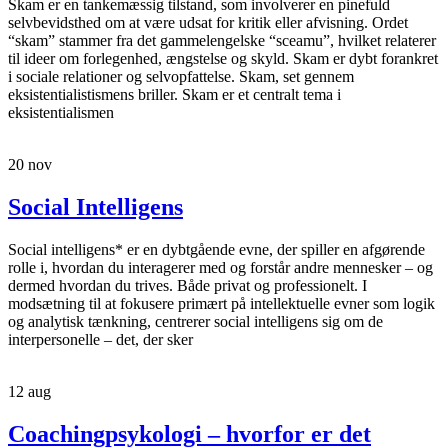
Skam er en tankemæssig tilstand, som involverer en pinefuld
selvbevidsthed om at være udsat for kritik eller afvisning. Ordet
“skam” stammer fra det gammelengelske “sceamu”, hvilket relaterer
til ideer om forlegenhed, ængstelse og skyld. Skam er dybt forankret
i sociale relationer og selvopfattelse. Skam, set gennem
eksistentialistismens briller. Skam er et centralt tema i
eksistentialismen
20
nov
Social Intelligens
Social intelligens* er en dybtgående evne, der spiller en afgørende
rolle i, hvordan du interagerer med og forstår andre mennesker – og
dermed hvordan du trives. Både privat og professionelt. I
modsætning til at fokusere primært på intellektuelle evner som logik
og analytisk tænkning, centrerer social intelligens sig om de
interpersonelle – det, der sker
12
aug
Coachingpsykologi – hvorfor er det