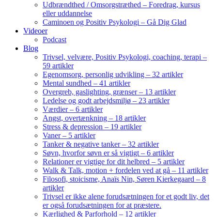
Udbrændthed / Omsorgstræthed – Foredrag, kursus
eller uddannelse
Caminoen og Positiv Psykologi – Gå Dig Glad
Videoer
Podcast
Blog
Trivsel, velvære, Positiv Psykologi, coaching, terapi –
59 artikler
Egenomsorg, personlig udvikling – 32 artikler
Mental sundhed – 41 artikler
Overgreb, gaslighting, grænser – 13 artikler
Ledelse og godt arbejdsmiljø – 23 artikler
Værdier – 6 artikler
Angst, overtænkning – 18 artikler
Stress & depression – 19 artikler
Vaner – 5 artikler
Tanker & negative tanker – 32 artikler
Søvn, hvorfor søvn er så vigtigt – 6 artikler
Relationer er vigtige for dit helbred – 5 artikler
Walk & Talk, motion + fordelen ved at gå – 11 artikler
Filosofi, stoicisme, Anaïs Nin, Søren Kierkegaard – 8
artikler
Trivsel er ikke alene forudsætningen for et godt liv, det
er også forudsætningen for at præstere.
Kærlighed & Parforhold – 12 artikler