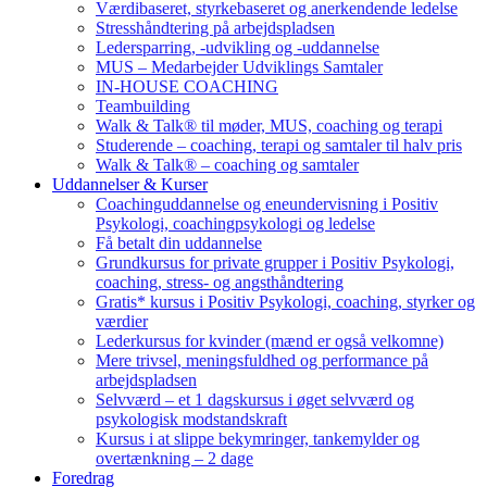
Værdibaseret, styrkebaseret og anerkendende ledelse
Stresshåndtering på arbejdspladsen
Ledersparring, -udvikling og -uddannelse
MUS – Medarbejder Udviklings Samtaler
IN-HOUSE COACHING
Teambuilding
Walk & Talk® til møder, MUS, coaching og terapi
Studerende – coaching, terapi og samtaler til halv pris
Walk & Talk® – coaching og samtaler
Uddannelser & Kurser
Coachinguddannelse og eneundervisning i Positiv
Psykologi, coachingpsykologi og ledelse
Få betalt din uddannelse
Grundkursus for private grupper i Positiv Psykologi,
coaching, stress- og angsthåndtering
Gratis* kursus i Positiv Psykologi, coaching, styrker og
værdier
Lederkursus for kvinder (mænd er også velkomne)
Mere trivsel, meningsfuldhed og performance på
arbejdspladsen
Selvværd – et 1 dagskursus i øget selvværd og
psykologisk modstandskraft
Kursus i at slippe bekymringer, tankemylder og
overtænkning – 2 dage
Foredrag