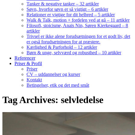
Tanker & negative tanker – 32 artikler
Søvn, hvorfor søvn er så vigtigt – 6 artikler
Relationer er vigtige for dit helbred – 5 artikler
Walk & Talk, motion + fordelen ved at gå – 11 artikler
Filosofi, stoicisme, Anaïs Nin, Søren Kierkegaard – 8
artikler
Trivsel er ikke alene forudsætningen for et godt liv, det
er også forudsætningen for at præstere.
Kærlighed & Parforhold – 12 artikler
Børn & unge, selvværd og robusthed – 10 artikler
Referencer
Priser & Profil
Priser
CV – uddannelser og kurser
Kontakt
Betingelser, etik og det med småt
Tag Archives: selvledelse