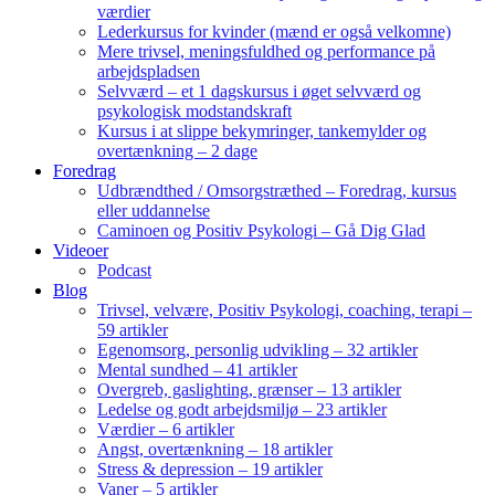
værdier
Lederkursus for kvinder (mænd er også velkomne)
Mere trivsel, meningsfuldhed og performance på
arbejdspladsen
Selvværd – et 1 dagskursus i øget selvværd og
psykologisk modstandskraft
Kursus i at slippe bekymringer, tankemylder og
overtænkning – 2 dage
Foredrag
Udbrændthed / Omsorgstræthed – Foredrag, kursus
eller uddannelse
Caminoen og Positiv Psykologi – Gå Dig Glad
Videoer
Podcast
Blog
Trivsel, velvære, Positiv Psykologi, coaching, terapi –
59 artikler
Egenomsorg, personlig udvikling – 32 artikler
Mental sundhed – 41 artikler
Overgreb, gaslighting, grænser – 13 artikler
Ledelse og godt arbejdsmiljø – 23 artikler
Værdier – 6 artikler
Angst, overtænkning – 18 artikler
Stress & depression – 19 artikler
Vaner – 5 artikler