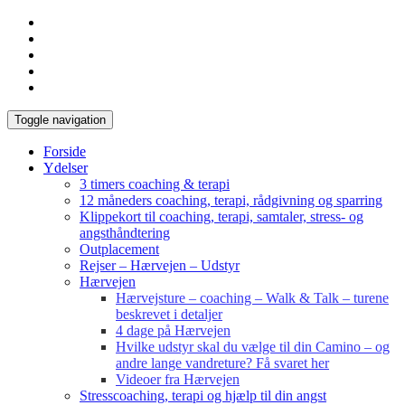
Toggle navigation
Forside
Ydelser
3 timers coaching & terapi
12 måneders coaching, terapi, rådgivning og sparring
Klippekort til coaching, terapi, samtaler, stress- og
angsthåndtering
Outplacement
Rejser – Hærvejen – Udstyr
Hærvejen
Hærvejsture – coaching – Walk & Talk – turene
beskrevet i detaljer
4 dage på Hærvejen
Hvilke udstyr skal du vælge til din Camino – og
andre lange vandreture? Få svaret her
Videoer fra Hærvejen
Stresscoaching, terapi og hjælp til din angst