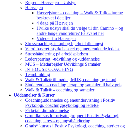
Rejser – Hærvejen – Udstyr
Hærvejen
Hærvejsture – coaching – Walk & Talk – turene
beskrevet i detaljer
4 dage på Hærvejen
Hvilke udstyr skal du vælge til din Camino – og
andre lange vandreture? Få svaret her
Videoer fra Hærvejen
Stresscoaching, terapi og hjælp til din angst
Værdibaseret, styrkebaseret og anerkendende ledelse
Stresshåndtering på arbejdspladsen
Ledersparring, -udvikling og -uddannelse
MUS – Medarbejder Udviklings Samtaler
IN-HOUSE COACHING
Teambuilding
Walk & Talk® til møder, MUS, coaching og terapi
Studerende – coaching, terapi og samtaler til halv pris
Walk & Talk® – coaching og samtaler
Uddannelser & Kurser
Coachinguddannelse og eneundervisning i Positiv
Psykologi, coachingpsykologi og ledelse
Få betalt din uddannelse
Grundkursus for private grupper i Positiv Psykologi,
coaching, stress- og angsthåndtering
Gratis* kursus i Positiv Psykologi, coaching, styrker og