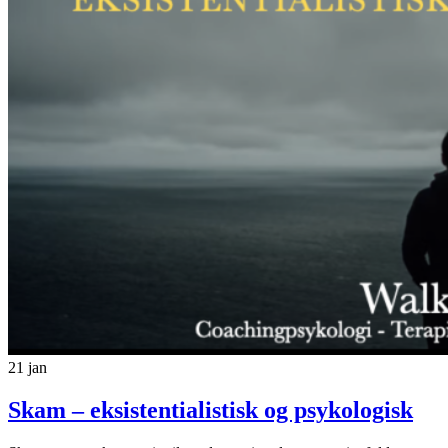
21
jan
Skam – eksistentialistisk og psykologisk